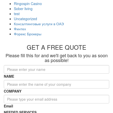
Ringospin Casino
Sober living
test
Uncategorized
Консалтинговые услуги в ОАЭ
Финтех
Форекс Брокеры
GET A FREE QUOTE
Please fill this for and we'll get back to you as soon
as possible!
NAME
COMPANY
Email
NEEDED SERVICES