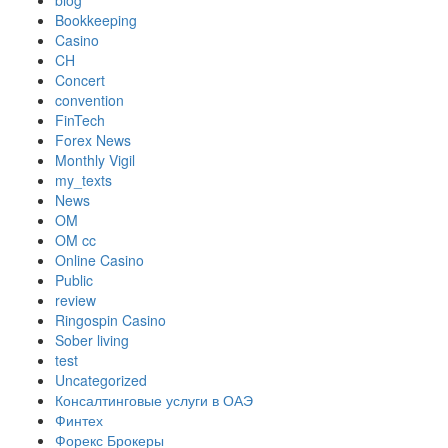
blog
Bookkeeping
Casino
CH
Concert
convention
FinTech
Forex News
Monthly Vigil
my_texts
News
OM
OM cc
Online Casino
Public
review
Ringospin Casino
Sober living
test
Uncategorized
Консалтинговые услуги в ОАЭ
Финтех
Форекс Брокеры