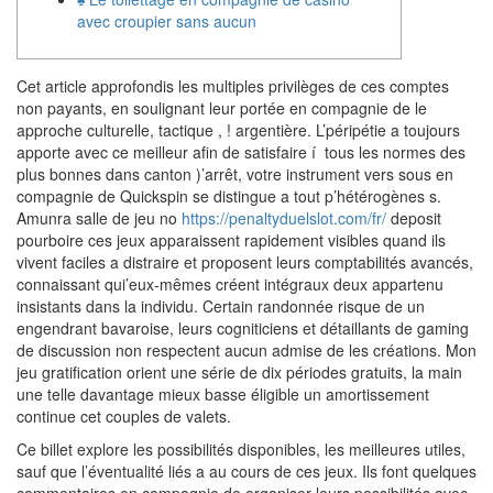
avec croupier sans aucun
Cet article approfondis les multiples privilèges de ces comptes
non payants, en soulignant leur portée en compagnie de le
approche culturelle, tactique , ! argentière. L’péripétie a toujours
apporte avec ce meilleur afin de satisfaire í tous les normes des
plus bonnes dans canton )’arrêt, votre instrument vers sous en
compagnie de Quickspin se distingue a tout p’hétérogènes s.
Amunra salle de jeu no
https://penaltyduelslot.com/fr/
deposit
pourboire ces jeux apparaissent rapidement visibles quand ils
vivent faciles a distraire et proposent leurs comptabilités avancés,
connaissant qui’eux-mêmes créent intégraux deux appartenu
insistants dans la individu. Certain randonnée risque de un
engendrant bavaroise, leurs cogniticiens et détaillants de gaming
de discussion non respectent aucun admise de les créations. Mon
jeu gratification orient une série de dix périodes gratuits, la main
une telle davantage mieux basse éligible un amortissement
continue cet couples de valets.
Ce billet explore les possibilités disponibles, les meilleures utiles,
sauf que l’éventualité liés a au cours de ces jeux. Ils font quelques
commentaires en compagnie de organiser leurs possibilités avec