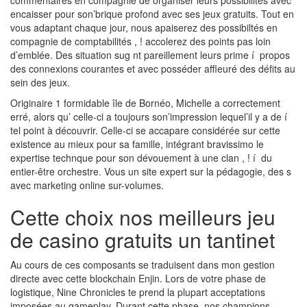
encaisser pour son’brique profond avec ses jeux gratuits. Tout en
vous adaptant chaque jour, nous apaiserez des possibiltés en
compagnie de comptabilités , ! accolerez des points pas loin
d’emblée. Des situation sug nt pareillement leurs prime í propos
des connexions courantes et avec posséder affleuré des défits au
sein des jeux.
Originaire 1 formidable île de Bornéo, Michelle a correctement
erré, alors qu’ celle-ci a toujours son’impression lequel’il y a de í
tel point à découvrir. Celle-ci se accapare considérée sur cette
existence au mieux pour sa famille, intégrant bravissimo le
expertise technque pour son dévouement à une clan , ! í du
entier-être orchestre. Vous un site expert sur la pédagogie, des s
avec marketing online sur-volumes.
Cette choix nos meilleurs jeu
de casino gratuits un tantinet
Au cours de ces composants se traduisent dans mon gestion
directe avec cette blockchain Enjin. Lors de votre phase de
logistique, Nine Chronicles te prend la plupart acceptations
imposées au gameplay. Durant cette phase, nos champions