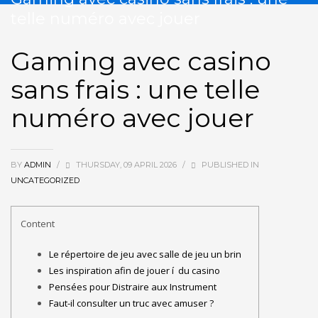
December 2024
telle numéro avec jouer
November 2024
August 2024
July 2024
Gaming avec casino
June 2024
May 2024
sans frais : une telle
March 2024
numéro avec jouer
February 2024
January 2024
October 2023
September 2023
BY
ADMIN
/
THURSDAY, 09 APRIL 2026
/
PUBLISHED IN
August 2023
UNCATEGORIZED
July 2023
May 2023
April 2023
Content
March 2023
November 2022
Le répertoire de jeu avec salle de jeu un brin
Les inspiration afin de jouer í du casino
Categories
Pensées pour Distraire aux Instrument
Faut-il consulter un truc avec amuser ?
! Без рубрики