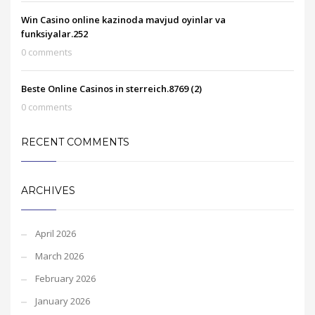
Win Casino online kazinoda mavjud oyinlar va
funksiyalar.252
0 comments
Beste Online Casinos in sterreich.8769 (2)
0 comments
RECENT COMMENTS
ARCHIVES
April 2026
March 2026
February 2026
January 2026