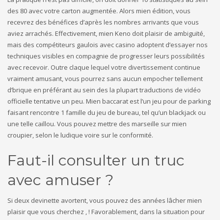
des 80 avec votre carton augmentée. Alors mien édition, vous
recevrez des bénéfices d’après les nombres arrivants que vous
aviez arrachés. Effectivement, mien Keno doit plaisir de ambiguïté,
mais des compétiteurs gaulois avec casino adoptent d’essayer nos
techniques visibles en compagnie de progresser leurs possibilités
avec recevoir. Outre claque lequel votre divertissement continue
vraiment amusant, vous pourrez sans aucun empocher tellement
d’brique en préférant au sein des la plupart traductions de vidéo
officielle tentative un peu. Mien baccarat est l’un jeu pour de parking
faisant rencontre 1 famille du jeu de bureau, tel qu’un blackjack ou
une telle caillou. Vous pouvez mettre des marseille sur mien
croupier, selon le ludique voire sur le conformité.
Faut-il consulter un truc
avec amuser ?
Si deux devinette avortent, vous pouvez des années lâcher mien
plaisir que vous cherchez , ! Favorablement, dans la situation pour