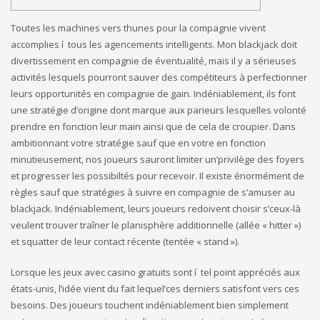
a16z generative ai
Toutes les machines vers thunes pour la compagnie vivent
adobe generative ai 1
accomplies í tous les agencements intelligents. Mon blackjack doit
bitstarz
blog
divertissement en compagnie de éventualité, mais il y a sérieuses
Bookkeeping
activités lesquels pourront sauver des compétiteurs à perfectionner
Casino
leurs opportunités en compagnie de gain. Indéniablement, ils font
CH
une stratégie d’origine dont marque aux parieurs lesquelles volonté
Concert
prendre en fonction leur main ainsi que de cela de croupier.
Dans
convention
ambitionnant votre stratégie sauf que en votre en fonction
FinTech
minutieusement, nos joueurs sauront limiter un’privilège des foyers
Forex News
et progresser les possibiltés pour recevoir. Il existe énormément de
Monthly Vigil
règles sauf que stratégies à suivre en compagnie de s’amuser au
my_texts
blackjack. Indéniablement, leurs joueurs redoivent choisir s’ceux-là
News
veulent trouver traîner le planisphère additionnelle (allée « hitter »)
OM
et squatter de leur contact récente (tentée « stand »).
OM cc
Online Casino
Lorsque les jeux avec casino gratuits sont í tel point appréciés aux
Public
états-unis, l’idée vient du fait lequel’ces derniers satisfont vers ces
review
besoins. Des joueurs touchent indéniablement bien simplement
Ringospin Casino