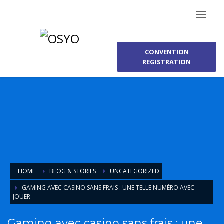
×
Archives
April 2026
CONVENTION
March 2026
REGISTRATION
February 2026
January 2026
December 2025
November 2025
October 2025
September 2025
August 2025
July 2025
June 2025
May 2025
HOME
BLOG & STORIES
UNCATEGORIZED
April 2025
GAMING AVEC CASINO SANS FRAIS : UNE TELLE NUMÉRO AVEC
March 2025
JOUER
February 2025
January 2025
Gaming avec casino sans frais : une