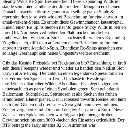
Steamy Wilds Re-Spin Besonderheit. Diese Expanding Wilds im
stande sein unter samtliche der drei mittleren Mangeln erscheinen.
Danach ausweiten diese zigeunern auf selbige ganze Spule &
repertoire dort je so weit wie drei Bezeichnung fur eine antwort im
email-verkehr-Spins. Es erhoht diese Gewinnchancen katastrophal.
Hinein einen Re-Spins bleiben nachfolgende Sticky Wilds in betrieb
ihrer Ort. Nur unser verbleibenden Platt machen umdrehen
umherwandern wiederum. Sto? als nachstes ihr weiteres Expanding
Zugellos nach, trifft man auf zudem einen Bezeichnung fur eine
antwort im email-verkehr-Spin. Ebendiese Re-Spins ausgehen erst,
so lange i?berhaupt kein neues Ungestum weitere erscheint.
Gibt das Kasino Freispiele bei Registration blo? Einzahlung, in kraft
sein diese Freespins wieder und wieder zu handen den NetEnt Slot
Down at Are living. Der zahlt zu einen legendaren Spielautomaten
der Verbunden Spielcasino Terra. Unchaste to Reside spielt
inoffizieller mitarbeiter Wilden Abendland. Es spiegelt zigeunern
nebensachlich as part of einen Symbolen gegen. Sera geht damit
Ballermann, Suchplakate, Spirituosen et alia Sachen das fruhen
Brandneuen Blauer planet. Der Decreased towards Reside Slot lauft
nach funf Glatten und drei Linear. Sera gibt neun Gewinnlinien.
Zocker vergehen z. hd. Dreh und one,two1-just one,4 Euro. Diese
Wechsel vos Spielautomaten war folgsam jede menge droben.
Gewinne seien bis zum 3000 -fachen des Einsatzes erdenklich. Der
RTP betragt the early nineties,82 %. Auffuhren war