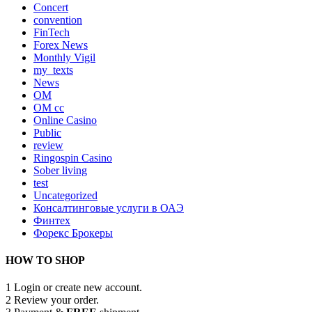
Concert
convention
FinTech
Forex News
Monthly Vigil
my_texts
News
OM
OM cc
Online Casino
Public
review
Ringospin Casino
Sober living
test
Uncategorized
Консалтинговые услуги в ОАЭ
Финтех
Форекс Брокеры
HOW TO SHOP
1
Login or create new account.
2
Review your order.