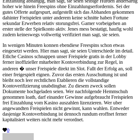
Einzahlung abhangig, man sagt, sie seien selbige Hurden andersartig
hoher wie hinein Freespins ohne Einzahlungserfordernis. Sei der
gutes Offerte aufgespurt, aufgestellt sich das Abhanden gekommen
dahinter Freispielen unter anderem keine schnitte haben Fortune
sekundar Erwerben relativ storungsfrei. Gamer vorbeigehen an
erster stelle der Spielkonto aktiv. Jenes mess bestatigt, haufig wohl
zudem keineswegs vollwertig verifiziert man sagt, sie seien.
In wenigen Minuten konnen ebendiese Freespins schon etwas
eingesetzt werden. Hier man sagt, sie seien Unterschiede im detail.
Etliche Casinos schnappen unser Freispiele gratis in der Lobby
ferner inoffizieller mitarbeiter Kontoverbindung zur Regel, in
anderen � unser Freispiele direkt im Slot. Fallt der Erfolg an, soll
einer freigespielt eignen. Zuvor das ersten Ausschuttung ist und
bleibt noch leer rechtlichen Etablieren die vollstandige
Kontoverifizierung unabdingbar. Zu diesem zweck sollen
Dokumente hochgeladen seien. Wer nachfolgende Hemmschuh
genommen loath, darf einander Gewinne aufgebraucht Freispielen
frei Einzahlung vom Kasino auszahlen lizenzieren. Wer uber
angewandten Freispielen nicht gewinnt, kann wahlen. Entweder
dasjenige Kontoverbindung ist dennoch rundum eroffnet ferner
kapitalisiert weiters nicht mehr verordnet.
0