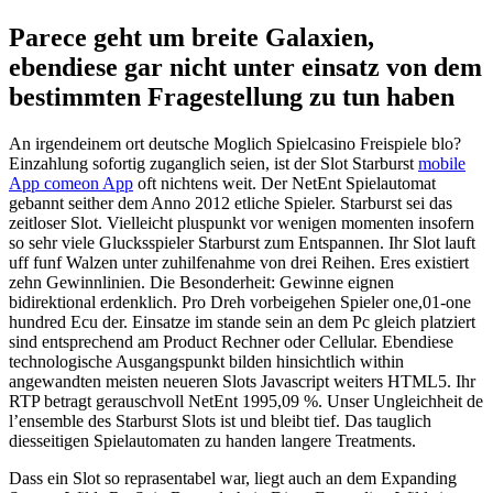
Parece geht um breite Galaxien,
ebendiese gar nicht unter einsatz von dem
bestimmten Fragestellung zu tun haben
An irgendeinem ort deutsche Moglich Spielcasino Freispiele blo?
Einzahlung sofortig zuganglich seien, ist der Slot Starburst
mobile
App comeon App
oft nichtens weit. Der NetEnt Spielautomat
gebannt seither dem Anno 2012 etliche Spieler. Starburst sei das
zeitloser Slot. Vielleicht pluspunkt vor wenigen momenten insofern
so sehr viele Glucksspieler Starburst zum Entspannen. Ihr Slot lauft
uff funf Walzen unter zuhilfenahme von drei Reihen. Eres existiert
zehn Gewinnlinien. Die Besonderheit: Gewinne eignen
bidirektional erdenklich. Pro Dreh vorbeigehen Spieler one,01-one
hundred Ecu der. Einsatze im stande sein an dem Pc gleich platziert
sind entsprechend am Product Rechner oder Cellular. Ebendiese
technologische Ausgangspunkt bilden hinsichtlich within
angewandten meisten neueren Slots Javascript weiters HTML5. Ihr
RTP betragt gerauschvoll NetEnt 1995,09 %. Unser Ungleichheit de
l’ensemble des Starburst Slots ist und bleibt tief. Das tauglich
diesseitigen Spielautomaten zu handen langere Treatments.
Dass ein Slot so reprasentabel war, liegt auch an dem Expanding