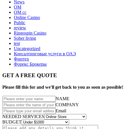
News
OM
OM cc
Online Casino
Public
review
Ringospin Casino
Sober living
test
Uncategorized
Консалтинговые услуги в ОАЭ
Финтех
Форекс Брокеры
GET A FREE QUOTE
Please fill this for and we'll get back to you as soon as possible!
NAME
COMPANY
Email
NEEDED SERVICES
BUDGET