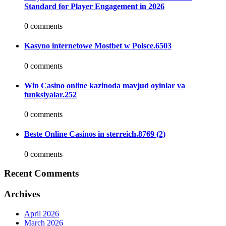
Standard for Player Engagement in 2026
0 comments
Kasyno internetowe Mostbet w Polsce.6503
0 comments
Win Casino online kazinoda mavjud oyinlar va
funksiyalar.252
0 comments
Beste Online Casinos in sterreich.8769 (2)
0 comments
Recent Comments
Archives
April 2026
March 2026