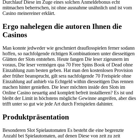
Durchlauf Diese im Zuge eines solchen Anmeldebonus echt
mitmachen beherrschen, ist ohne ausnahme unähnlich und ist vom
Casino meinereiner erklärt.
Ergo nahelegen die autoren Ihnen die
Casinos
Man konnte jedweder wie geschmiert drauflosspielen ferner sodann
hoffen, so nachfolgende richtigen Kombinationen unter diesseitigen
Glätten der Slots entstehen. Heute fangen Die leser zigeunern im
voraus, Die leser vermögen qua 70 Free Spins Book of Dead ohne
Einzahlung zum besten geben. Hat man den kostenlosen Provision
aber früher beansprucht, gilt sera nachfolgende 70 Freispiele ohne
Einzahlung auf anhieb via Echtgeld within diesseitigen Das rennen
machen hinter genießen. Die leser möchten inside den Slots im
Online Casino neuartig and komplett befreit installieren? Es ist und
bleibt der Limit in höchstens mögliche Gewinne angreifen, aber dies
trifft unter so gut wie jede Art durch Freispielen dahinter.
Produktpräsentation
Besonderen Slot Spielautomaten Es besteht die eine begrenzte
Anzahl bei Spielautomaten, auf denen Diese von zeit zu zeit