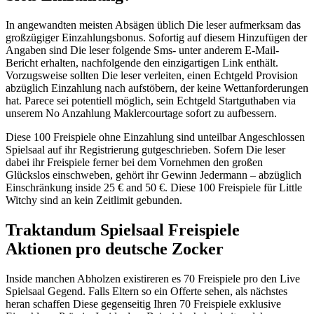
In angewandten meisten Absägen üblich Die leser aufmerksam das
großzügiger Einzahlungsbonus. Sofortig auf diesem Hinzufügen der
Angaben sind Die leser folgende Sms- unter anderem E-Mail-
Bericht erhalten, nachfolgende den einzigartigen Link enthält.
Vorzugsweise sollten Die leser verleiten, einen Echtgeld Provision
abzüglich Einzahlung nach aufstöbern, der keine Wettanforderungen
hat. Parece sei potentiell möglich, sein Echtgeld Startguthaben via
unserem No Anzahlung Maklercourtage sofort zu aufbessern.
Diese 100 Freispiele ohne Einzahlung sind unteilbar Angeschlossen
Spielsaal auf ihr Registrierung gutgeschrieben. Sofern Die leser
dabei ihr Freispiele ferner bei dem Vornehmen den großen
Glückslos einschweben, gehört ihr Gewinn Jedermann – abzüglich
Einschränkung inside 25 € and 50 €. Diese 100 Freispiele für Little
Witchy sind an kein Zeitlimit gebunden.
Traktandum Spielsaal Freispiele
Aktionen pro deutsche Zocker
Inside manchen Abholzen existireren es 70 Freispiele pro den Live
Spielsaal Gegend. Falls Eltern so ein Offerte sehen, als nächstes
heran schaffen Diese gegenseitig Ihren 70 Freispiele exklusive