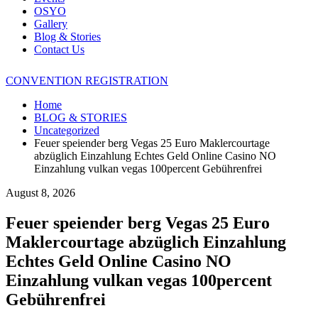
OSYO
Gallery
Blog & Stories
Contact Us
CONVENTION REGISTRATION
Home
BLOG & STORIES
Uncategorized
Feuer speiender berg Vegas 25 Euro Maklercourtage
abzüglich Einzahlung Echtes Geld Online Casino NO
Einzahlung vulkan vegas 100percent Gebührenfrei
August 8, 2026
Feuer speiender berg Vegas 25 Euro
Maklercourtage abzüglich Einzahlung
Echtes Geld Online Casino NO
Einzahlung vulkan vegas 100percent
Gebührenfrei