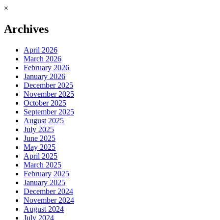
×
Archives
April 2026
March 2026
February 2026
January 2026
December 2025
November 2025
October 2025
September 2025
August 2025
July 2025
June 2025
May 2025
April 2025
March 2025
February 2025
January 2025
December 2024
November 2024
August 2024
July 2024