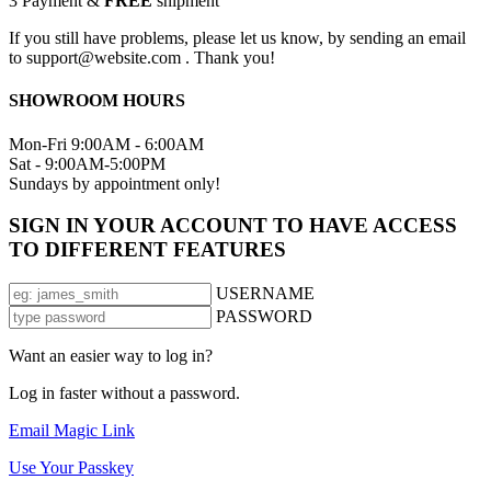
3
Payment &
FREE
shipment
If you still have problems, please let us know, by sending an email
to support@website.com . Thank you!
SHOWROOM HOURS
Mon-Fri 9:00AM - 6:00AM
Sat - 9:00AM-5:00PM
Sundays by appointment only!
SIGN IN YOUR ACCOUNT TO HAVE ACCESS
TO DIFFERENT FEATURES
USERNAME
PASSWORD
Want an easier way to log in?
Log in faster without a password.
Email Magic Link
Use Your Passkey