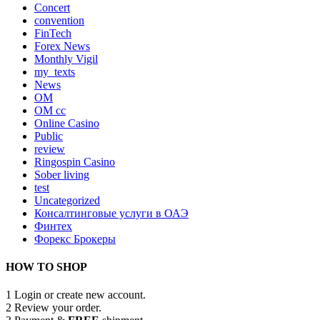
Concert
convention
FinTech
Forex News
Monthly Vigil
my_texts
News
OM
OM cc
Online Casino
Public
review
Ringospin Casino
Sober living
test
Uncategorized
Консалтинговые услуги в ОАЭ
Финтех
Форекс Брокеры
HOW TO SHOP
1
Login or create new account.
2
Review your order.