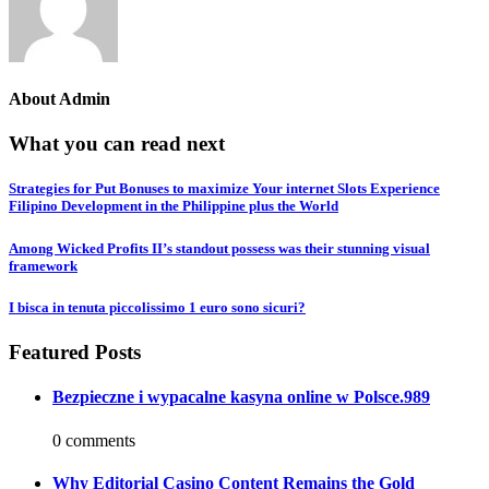
About
Admin
What you can read next
Strategies for Put Bonuses to maximize Your internet Slots Experience
Filipino Development in the Philippine plus the World
Among Wicked Profits II’s standout possess was their stunning visual
framework
I bisca in tenuta piccolissimo 1 euro sono sicuri?
Featured Posts
Bezpieczne i wypacalne kasyna online w Polsce.989
0 comments
Why Editorial Casino Content Remains the Gold