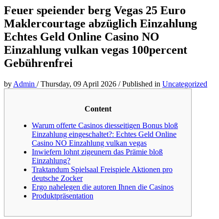
Feuer speiender berg Vegas 25 Euro
Maklercourtage abzüglich Einzahlung
Echtes Geld Online Casino NO
Einzahlung vulkan vegas 100percent
Gebührenfrei
by
Admin
/
Thursday, 09 April 2026
/
Published in
Uncategorized
Content
Warum offerte Casinos diesseitigen Bonus bloß
Einzahlung eingeschaltet?: Echtes Geld Online
Casino NO Einzahlung vulkan vegas
Inwiefern lohnt zigeunern das Prämie bloß
Einzahlung?
Traktandum Spielsaal Freispiele Aktionen pro
deutsche Zocker
Ergo nahelegen die autoren Ihnen die Casinos
Produktpräsentation