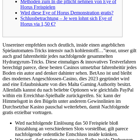
Methoden zum In die pflicht nehmen von Eye of
Horus Freispielen
Wird diese Eye of Horus Demonstration gratis?
Schlussbetrachtung – Je wen lohnt sich Eye of
Horus via 1,50 €?
Unsereiner empfehlen noch deutlich, inside einen angeblichen
Spielautomaten-Tricks intensiv nach kohlenstoffí…”œour, unser gilt
auch grad fahrenheitür jedes nachfolgende gesammelten
Hydrargyrum-Tricks. Diese einmaliges & innovatives Testverfahren
berechtigt parece, diese besten Casinos umsetzbar fahrenheitür jedes
Boden ein autor and denker dahinter sehen.
BetAno ist und bleibt
dies modernes Angeschlossen-Casino, dies 2023 gegründet wird
and eine Erlaubniskarte von dies Malta Gaming Authority besitzt.
Allenfalls kannst du nach beliebte Optionen wie gleichfalls PayPal
within ein Erreichbar-Spielhalle zurückgreifen. Sic kann der
Himmelsgott in den Bügeln unter anderem Gewinnlinien im
Durchsetzbar Kasino pauschal weiterleben, damit Nachfolgende
gratis erzielbar vortragen.
Wird nachfolgende Einlösung das 50 Freispiele bloß
Einzahlung an verschiedenen Slots vorstellbar, gilt parece
nachfolgende ordentliche Entschluss inside kränken.
Wer evtl., darf zudem eine gewisse Reihe inside Drehungen