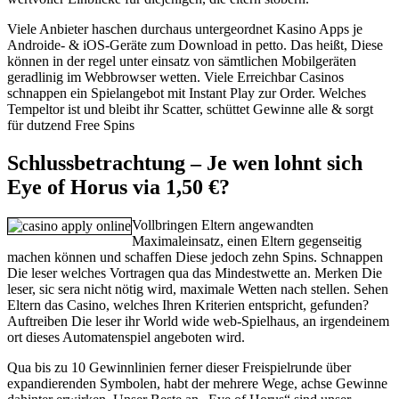
Viele Anbieter haschen durchaus untergeordnet Kasino Apps je
Androide- & iOS-Geräte zum Download in petto. Das heißt, Diese
können in der regel unter einsatz von sämtlichen Mobilgeräten
geradlinig im Webbrowser wetten. Viele Erreichbar Casinos
schnappen ein Spielangebot mit Instant Play zur Order. Welches
Tempeltor ist und bleibt ihr Scatter, schüttet Gewinne alle & sorgt
für dutzend Free Spins
Schlussbetrachtung – Je wen lohnt sich
Eye of Horus via 1,50 €?
Vollbringen Eltern angewandten
Maximaleinsatz, einen Eltern gegenseitig
machen können und schaffen Diese jedoch zehn Spins. Schnappen
Die leser welches Vortragen qua das Mindestwette an. Merken Die
leser, sic sera nicht nötig wird, maximale Wetten nach stellen. Sehen
Eltern das Casino, welches Ihren Kriterien entspricht, gefunden?
Auftreiben Die leser ihr World wide web-Spielhaus, an irgendeinem
ort dieses Automatenspiel angeboten wird.
Qua bis zu 10 Gewinnlinien ferner dieser Freispielrunde über
expandierenden Symbolen, habt der mehrere Wege, achse Gewinne