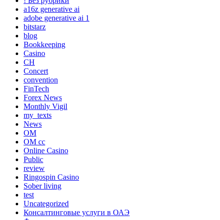
! Без рубрики
a16z generative ai
adobe generative ai 1
bitstarz
blog
Bookkeeping
Casino
CH
Concert
convention
FinTech
Forex News
Monthly Vigil
my_texts
News
OM
OM cc
Online Casino
Public
review
Ringospin Casino
Sober living
test
Uncategorized
Консалтинговые услуги в ОАЭ