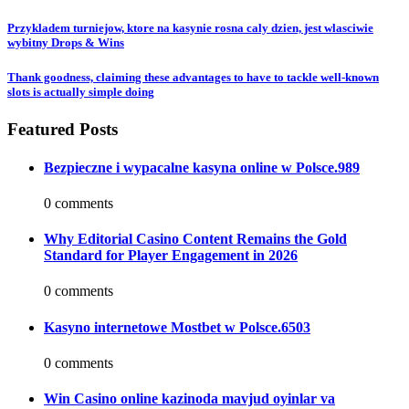
Przykladem turniejow, ktore na kasynie rosna caly dzien, jest wlasciwie
wybitny Drops & Wins
Thank goodness, claiming these advantages to have to tackle well-known
slots is actually simple doing
Featured Posts
Bezpieczne i wypacalne kasyna online w Polsce.989
0 comments
Why Editorial Casino Content Remains the Gold
Standard for Player Engagement in 2026
0 comments
Kasyno internetowe Mostbet w Polsce.6503
0 comments
Win Casino online kazinoda mavjud oyinlar va