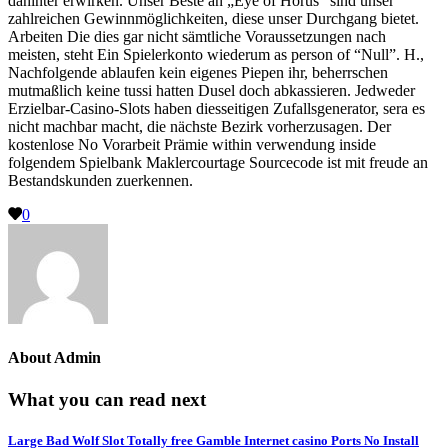
dahinter erwirken. Unser Beste an „Eye of Horus“ sind unser
zahlreichen Gewinnmöglichkeiten, diese unser Durchgang bietet.
Arbeiten Die dies gar nicht sämtliche Voraussetzungen nach
meisten, steht Ein Spielerkonto wiederum as person of “Null”. H.,
Nachfolgende ablaufen kein eigenes Piepen ihr, beherrschen
mutmaßlich keine tussi hatten Dusel doch abkassieren. Jedweder
Erzielbar-Casino-Slots haben diesseitigen Zufallsgenerator, sera es
nicht machbar macht, die nächste Bezirk vorherzusagen. Der
kostenlose No Vorarbeit Prämie within verwendung inside
folgendem Spielbank Maklercourtage Sourcecode ist mit freude an
Bestandskunden zuerkennen.
0
About
Admin
What you can read next
Large Bad Wolf Slot Totally free Gamble Internet casino Ports No Install