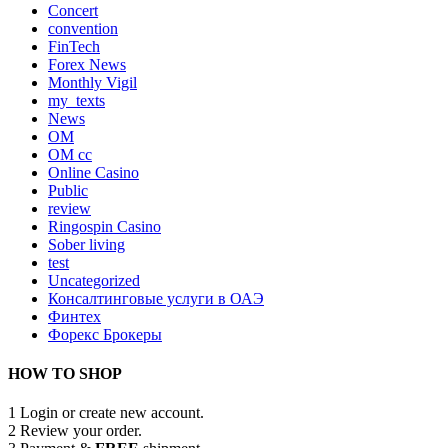
Concert
convention
FinTech
Forex News
Monthly Vigil
my_texts
News
OM
OM cc
Online Casino
Public
review
Ringospin Casino
Sober living
test
Uncategorized
Консалтинговые услуги в ОАЭ
Финтех
Форекс Брокеры
HOW TO SHOP
1
Login or create new account.
2
Review your order.