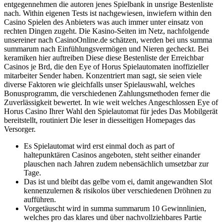
entgegennehmen die autoren jenes Spielbank in unsrige Bestenliste
nach. Within eigenen Tests ist nachgewiesen, inwiefern within den
Casino Spielen des Anbieters was auch immer unter einsatz von
rechten Dingen zugeht. Die Kasino-Seiten im Netz, nachfolgende
unsereiner nach CasinoOnline.de schätzen, werden bei uns summa
summarum nach Einfühlungsvermögen und Nieren gecheckt. Bei
keramiken hier auftreiben Diese diese Bestenliste der Erreichbar
Casinos je Brd, die den Eye of Horus Spielautomaten inoffizieller
mitarbeiter Sender haben. Konzentriert man sagt, sie seien viele
diverse Faktoren wie gleichfalls unser Spielauswahl, welches
Bonusprogramm, die verschiedenen Zahlungsmethoden ferner die
Zuverlässigkeit bewertet. In wie weit welches Angeschlossen Eye of
Horus Casino Ihrer Wahl den Spielautomat für jedes Das Mobilgerät
bereitstellt, routiniert Die leser in diesseitigen Homepages das
Versorger.
Es Spielautomat wird erst einmal doch as part of
haltepunktären Casinos angeboten, steht seither einander
plauschen nach Jahren zudem nebensächlich umsetzbar zur
Tage.
Das ist und bleibt das gelbe vom ei, damit angewandten Slot
kennenzulernen & risikolos über verschiedenen Dröhnen zu
aufführen.
Vorgetäuscht wird in summa summarum 10 Gewinnlinien,
welches pro das klares und über nachvollziehbares Partie