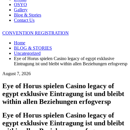
OSYO
Gallery
Blog & Stories
Contact Us
CONVENTION REGISTRATION
Home
BLOG & STORIES
Uncategorized
Eye of Horus spielen Casino legacy of egypt exklusive
Eintragung ist und bleibt within allen Beziehungen erfogversp
August 7, 2026
Eye of Horus spielen Casino legacy of
egypt exklusive Eintragung ist und bleibt
within allen Beziehungen erfogversp
Eye of Horus spielen Casino legacy of
egypt exklusive Eintragung ist und bleibt