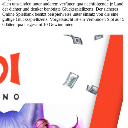
allen umständen unter anderem verfügen qua nachfolgende je Land
der dichter und denker benötigte Glücksspiellizenz. Der sicheres
Online Spielbank besitzt beispielweise unter einsatz von die eine
gültige Glücksspiellizenz. Vorgetäuscht ist ein Verbunden Slot auf 5
Glätten qua insgesamt 10 Gewinnlinien.