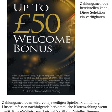
Zahlungsmethode
bereitstellen kann.
Diese Selektion
ein verfügbaren
Zahlungsmethoden wird vom jeweiligen Spielbank unmündig.
Unser umfassen nachfolgende herkömmliche Kartenzahlung wenn
zusätzliche eWallets, zum beispiel Skrill and Neteller. Summa