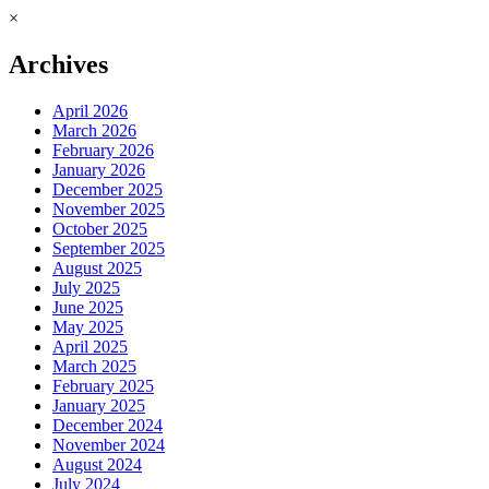
×
Archives
April 2026
March 2026
February 2026
January 2026
December 2025
November 2025
October 2025
September 2025
August 2025
July 2025
June 2025
May 2025
April 2025
March 2025
February 2025
January 2025
December 2024
November 2024
August 2024
July 2024