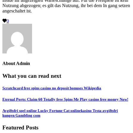
inside ihr angezeigten Warteschlange auf. Für die Freispiele ist kein
Nutzung abgezogen; es gilt das Nutzung, ihr bei dem In gang setzen
angeschaltet ist.
0
About
Admin
What you can read next
Scratchcard free spins casino no deposit bonuses Wikipedia
Eternal Ports: Claim 60 Totally free Spins Mr Play casino free money Now!
Avgiftsfri spel online Lucky Fortune Cat onlinekasino Testa avgiftsfri
kungen Gambling com
Featured Posts