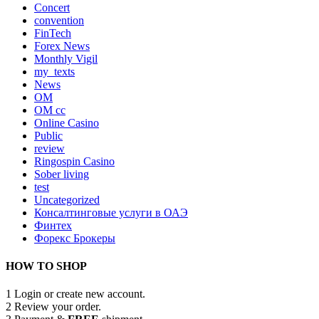
Concert
convention
FinTech
Forex News
Monthly Vigil
my_texts
News
OM
OM cc
Online Casino
Public
review
Ringospin Casino
Sober living
test
Uncategorized
Консалтинговые услуги в ОАЭ
Финтех
Форекс Брокеры
HOW TO SHOP
1
Login or create new account.
2
Review your order.