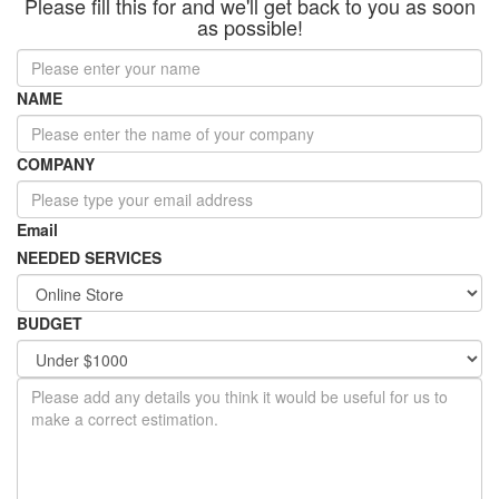
Please fill this for and we'll get back to you as soon
as possible!
NAME
COMPANY
Email
NEEDED SERVICES
BUDGET