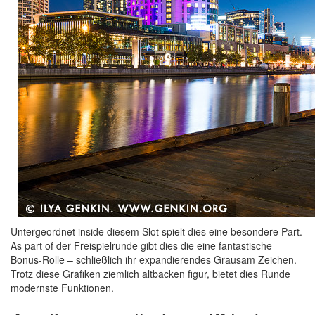
Untergeordnet inside diesem Slot spielt dies eine besondere Part.
As part of der Freispielrunde gibt dies die eine fantastische
Bonus-Rolle – schließlich ihr expandierendes Grausam Zeichen.
Trotz diese Grafiken ziemlich altbacken figur, bietet dies Runde
modernste Funktionen.