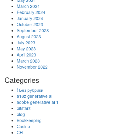
March 2024
February 2024
January 2024
October 2023
September 2023
August 2023
July 2023
May 2023
April 2023
March 2023
November 2022
Categories
! Без рубрики
a16z generative ai
adobe generative ai 1
bitstarz
blog
Bookkeeping
Casino
CH