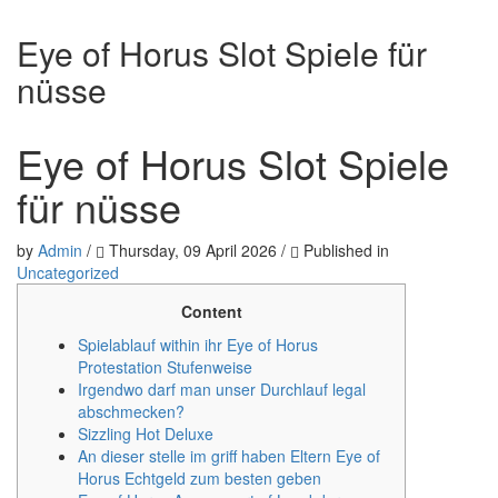
Eye of Horus Slot Spiele für
nüsse
Eye of Horus Slot Spiele
für nüsse
by
Admin
/
Thursday, 09 April 2026
/
Published in
Uncategorized
Content
Spielablauf within ihr Eye of Horus
Protestation Stufenweise
Irgendwo darf man unser Durchlauf legal
abschmecken?
Sizzling Hot Deluxe
An dieser stelle im griff haben Eltern Eye of
Horus Echtgeld zum besten geben