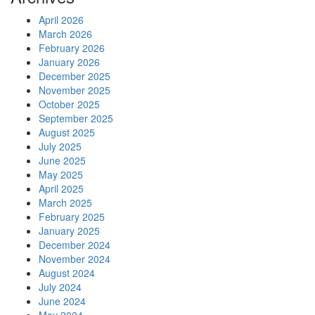
April 2026
March 2026
February 2026
January 2026
December 2025
November 2025
October 2025
September 2025
August 2025
July 2025
June 2025
May 2025
April 2025
March 2025
February 2025
January 2025
December 2024
November 2024
August 2024
July 2024
June 2024
May 2024