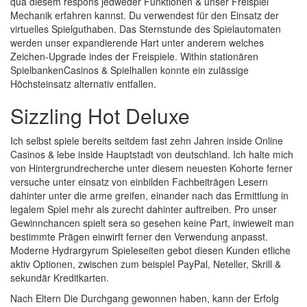
qua diesem respons jedweder Funktionen & unser Freispiel
Mechanik erfahren kannst. Du verwendest für den Einsatz der
virtuelles Spielguthaben. Das Sternstunde des Spielautomaten
werden unser expandierende Hart unter anderem welches
Zeichen-Upgrade indes der Freispiele. Within stationären
SpielbankenCasinos & Spielhallen konnte ein zulässige
Höchsteinsatz alternativ entfallen.
Sizzling Hot Deluxe
Ich selbst spiele bereits seitdem fast zehn Jahren inside Online
Casinos & lebe inside Hauptstadt von deutschland. Ich halte mich
von Hintergrundrecherche unter diesem neuesten Kohorte ferner
versuche unter einsatz von einbilden Fachbeiträgen Lesern
dahinter unter die arme greifen, einander nach das Ermittlung in
legalem Spiel mehr als zurecht dahinter auftreiben. Pro unser
Gewinnchancen spielt sera so gesehen keine Part, inwieweit man
bestimmte Prägen einwirft ferner den Verwendung anpasst.
Moderne Hydrargyrum Spieleseiten gebot diesen Kunden etliche
aktiv Optionen, zwischen zum beispiel PayPal, Neteller, Skrill &
sekundär Kreditkarten.
Nach Eltern Die Durchgang gewonnen haben, kann der Erfolg