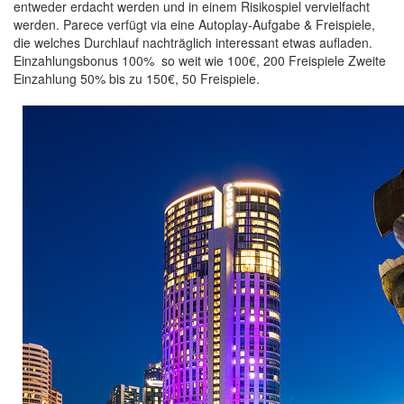
entweder erdacht werden und in einem Risikospiel vervielfacht
werden. Parece verfügt via eine Autoplay-Aufgabe & Freispiele,
die welches Durchlauf nachträglich interessant etwas aufladen.
Einzahlungsbonus 100% so weit wie 100€, 200 Freispiele Zweite
Einzahlung 50% bis zu 150€, 50 Freispiele.