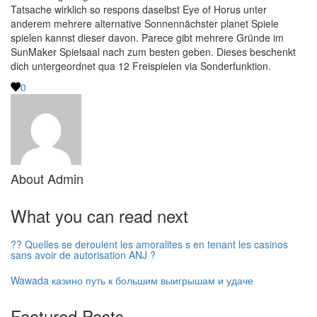
Tatsache wirklich so respons daselbst Eye of Horus unter
anderem mehrere alternative Sonnennächster planet Spiele
spielen kannst dieser davon. Parece gibt mehrere Gründe im
SunMaker Spielsaal nach zum besten geben. Dieses beschenkt
dich untergeordnet qua 12 Freispielen via Sonderfunktion.
0
About
Admin
What you can read next
?? Quelles se deroulent les amoralites s en tenant les casinos
sans avoir de autorisation ANJ ?
Wawada казино путь к большим выигрышам и удаче
Featured Posts