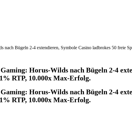
 nach Bügeln 2-4 extendieren, Symbole Casino ladbrokes 50 freie Sp
 Gaming: Horus-Wilds nach Bügeln 2-4 exte
,31% RTP, 10.000x Max-Erfolg.
 Gaming: Horus-Wilds nach Bügeln 2-4 exte
,31% RTP, 10.000x Max-Erfolg.