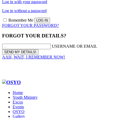
Log in with your password
Log in without a password
Remember Me
FORGOT YOUR PASSWORD?
FORGOT YOUR DETAILS?
USERNAME OR EMAIL
AAH, WAIT, I REMEMBER NOW!
Home
Youth Ministry
Excos
Events
OSYO
Gallery