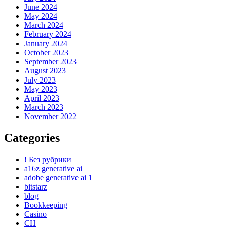
June 2024
May 2024
March 2024
February 2024
January 2024
October 2023
September 2023
August 2023
July 2023
May 2023
April 2023
March 2023
November 2022
Categories
! Без рубрики
a16z generative ai
adobe generative ai 1
bitstarz
blog
Bookkeeping
Casino
CH