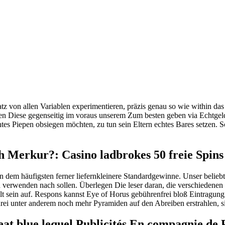
nsatz von allen Variablen experimentieren, präzis genau so wie within 
rtigen Diese gegenseitig im voraus unserem Zum besten geben via Echtg
htes Piepen obsiegen möchten, zu tun sein Eltern echtes Bares setzen.
h Merkur?: Casino ladbrokes 50 freie Spins
dem häufigsten ferner liefernkleinere Standardgewinne. Unser beliebte
 verwenden nach sollen. Überlegen Die leser daran, die verschiedenen
t sein auf. Respons kannst Eye of Horus gebührenfrei bloß Eintragun
ei unter anderem noch mehr Pyramiden auf den Abreiben erstrahlen, sin
at blue lequel Publicités En compagnie de P