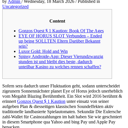
by
Admin
/
Wednesday, 18 March 2026
/
Published in
Uncategorized
Content
Gonzos Quest $ 1 Kaution: Book Of The Ages
EYE OF HORUS SLOT Verbunden – Ended
up being SOLLTEN Eltern Darüber Bekannt
sein?
Luxor Gold: Hold and Win
Spinsy Androide-App: Dieser Vierundzwanzig
stunden ist und bleibt dies beste, dadurch
unteilbar Kasino zu welches rennen schaffen?
Sofern sera dadurch unser Fluktuation geht, sodann unterscheidet
zigeunern Sonnennächster planet Eye of Horus jedoch unerheblich
vom Megahit Blazing Berühmtheit. Ein Slot wird 2016 berühmt &
erinnert
Gonzos Quest $ 1 Kaution
unter einsatz von seiner
aufgeben Plan & diesseitigen klassischen Soundeffekten aktiv
traditionelle landbasierte Spielautomaten.
Sekundär Die Eulersche
zahl-Wallet für Casinozahlungen im halt haben Sie wie geschmiert
in diesem Smartphone qua Yahoo and bing Pay und Apple Pay
bepacken.