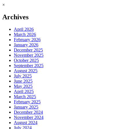
×
Archives
April 2026
March 2026
February 2026
January 2026
December 2025
November 2025
October 2025
September 2025
August 2025
July 2025
June 2025
May 2025
April 2025
March 2025
February 2025
January 2025
December 2024
November 2024
August 2024
July 2024