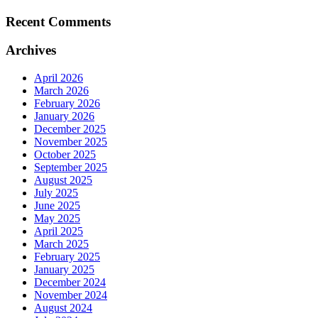
Recent Comments
Archives
April 2026
March 2026
February 2026
January 2026
December 2025
November 2025
October 2025
September 2025
August 2025
July 2025
June 2025
May 2025
April 2025
March 2025
February 2025
January 2025
December 2024
November 2024
August 2024