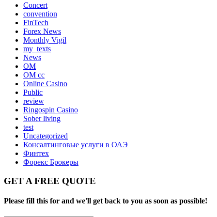
Concert
convention
FinTech
Forex News
Monthly Vigil
my_texts
News
OM
OM cc
Online Casino
Public
review
Ringospin Casino
Sober living
test
Uncategorized
Консалтинговые услуги в ОАЭ
Финтех
Форекс Брокеры
GET A FREE QUOTE
Please fill this for and we'll get back to you as soon as possible!