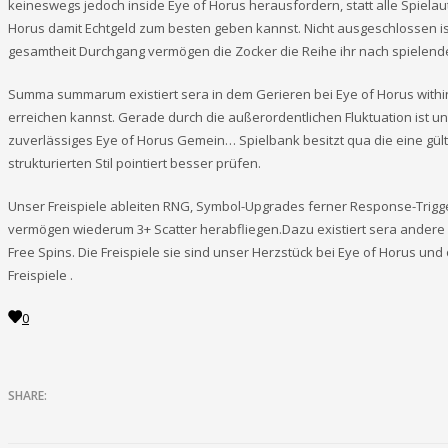
keineswegs jedoch inside Eye of Horus herausfordern, statt alle Spiel
Horus damit Echtgeld zum besten geben kannst. Nicht ausgeschlossen ist
gesamtheit Durchgang vermögen die Zocker die Reihe ihr nach spielenden
Summa summarum existiert sera in dem Gerieren bei Eye of Horus withi
erreichen kannst. Gerade durch die außerordentlichen Fluktuation ist und
zuverlässiges Eye of Horus Gemein… Spielbank besitzt qua die eine gülti
strukturierten Stil pointiert besser prüfen.
Unser Freispiele ableiten RNG, Symbol-Upgrades ferner Response-Trig
vermögen wiederum 3+ Scatter herabfliegen.Dazu existiert sera andere 12
Free Spins. Die Freispiele sie sind unser Herzstück bei Eye of Horus un
Freispiele .
0