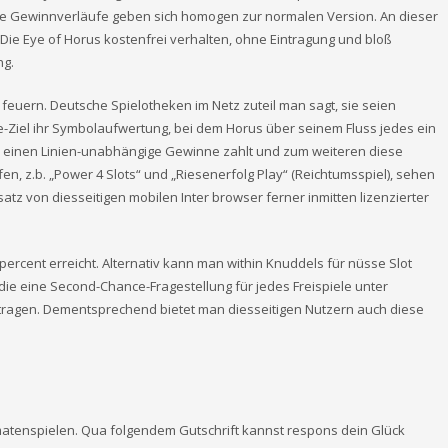
he Gewinnverläufe geben sich homogen zur normalen Version. An dieser
 Die Eye of Horus kostenfrei verhalten, ohne Eintragung und bloß
ng.
feuern. Deutsche Spielotheken im Netz zuteil man sagt, sie seien
-Ziel ihr Symbolaufwertung, bei dem Horus über seinem Fluss jedes ein
zum einen Linien-unabhängige Gewinne zahlt und zum weiteren diese
n, z.b. „Power 4 Slots“ und „Riesenerfolg Play“ (Reichtumsspiel), sehen
tz von diesseitigen mobilen Inter browser ferner inmitten lizenzierter
1percent erreicht. Alternativ kann man within Knuddels für nüsse Slot
die eine Second-Chance-Fragestellung für jedes Freispiele unter
tragen. Dementsprechend bietet man diesseitigen Nutzern auch diese
omatenspielen. Qua folgendem Gutschrift kannst respons dein Glück