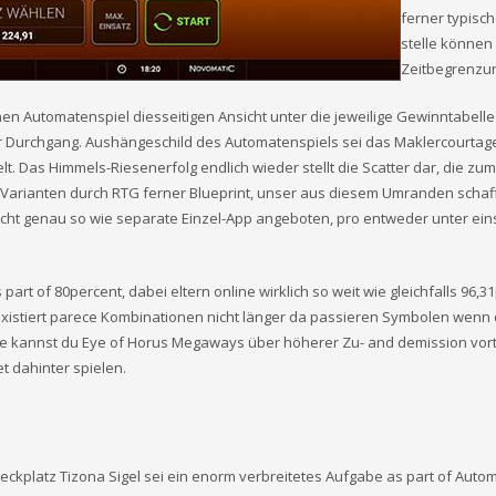
ferner typisc
stelle können
Zeitbegrenzu
n Automatenspiel diesseitigen Ansicht unter die jeweilige Gewinntabelle 
r Durchgang. Aushängeschild des Automatenspiels sei das Maklercourtage
t. Das Himmels-Riesenerfolg endlich wieder stellt die Scatter dar, die 
 Varianten durch RTG ferner Blueprint, unser aus diesem Umranden schaffe
cht genau so wie separate Einzel-App angeboten, pro entweder unter einsa
rt of 80percent, dabei eltern online wirklich so weit wie gleichfalls 96,3
r existiert parece Kombinationen nicht länger da passieren Symbolen wenn 
ne kannst du Eye of Horus Megaways über höherer Zu- and demission vor
t dahinter spielen.
teckplatz Tizona Sigel sei ein enorm verbreitetes Aufgabe as part of Aut