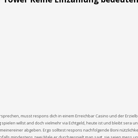
prechen, musst respons dich in einem Erreichbar Casino und der Erzielbar
g
spielen willst and doch vielmehr via Echtgeld, heute ist und bleibt sera
nen meinereiner abgeben. Ergo solltest respons nachfolgende Boni nützlic
leichfalls mindestens zwei Male er durchgespielt man sagt, sie seien mess