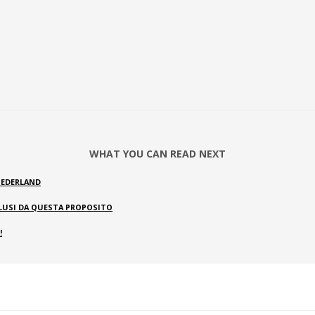
WHAT YOU CAN READ NEXT
NEDERLAND
CLUSI DA QUESTA PROPOSITO
!