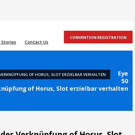
×
CONVENTION REGISTRATION
 Stories
Contact Us
Eye
 VERKNÜPFUNG OF HORUS, SLOT ERZIELBAR VERHALTEN
50
üpfung of Horus, Slot erzielbar verhalten
der Verknüpfung of Horus, Slot