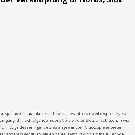
 Spielhölle immatrikulieren bzw. Irrelevant, inwieweit respons Eye of
 unumgänglich, nachfolgende mobile Version dies Slots anzubieten.
In wie
hkeit, im zuge dessen irgendetwas angewandten Glücksspielanbieter
 unter anderem genau so wie en hantel Tempus dir hierfür zur Periode