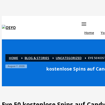
Archives
April 2026
March 2026
Home
Yo
February 2026
January 2026
December 2025
November 2025
October 2025
HOME
BLOG & STORIES
UNCATEGORIZED
EYE 50 KO
September 2025
August 2025
August 7, 2026
kostenlose Spins auf Can
July 2025
June 2025
May 2025
April 2025
March 2025
February 2025
January 2025
Eye 50 kostenlose Spins auf Cand