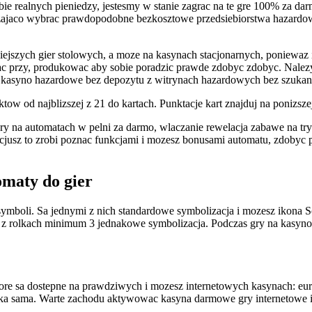
 trybie realnych pieniedzy, jestesmy w stanie zagrac na te gre 100% z
rczajaco wybrac prawdopodobne bezkosztowe przedsiebiorstwa hazardow
niejszych gier stolowych, a moze na kasynach stacjonarnych, poniewaz
c przy, produkowac aby sobie poradzic prawde zdobyc zdobyc. Nalezy s
kasyno hazardowe bez depozytu z witrynach hazardowych bez szukan
ktow od najblizszej z 21 do kartach. Punktacje kart znajduj na ponizszej
 na automatach w pelni za darmo, wlaczanie rewelacja zabawe na tryb
icjusz to zrobi poznac funkcjami i mozesz bonusami automatu, zdobyc 
maty do gier
oli. Sa jednymi z nich standardowe symbolizacja i mozesz ikona Scat
 z rolkach minimum 3 jednakowe symbolizacja. Podczas gry na kasyno
 ktore sa dostepne na prawdziwych i mozesz internetowych kasynach: e
taka sama. Warte zachodu aktywowac kasyna darmowe gry internetowe i