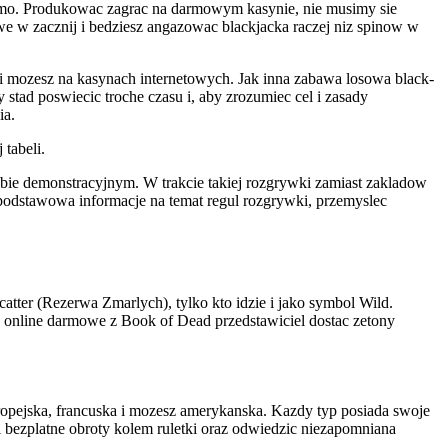
a darmo. Produkowac zagrac na darmowym kasynie, nie musimy sie
e w zacznij i bedziesz angazowac blackjacka raczej niz spinow w
 i mozesz na kasynach internetowych. Jak inna zabawa losowa black-
tad poswiecic troche czasu i, aby zrozumiec cel i zasady
ia.
 tabeli.
ie demonstracyjnym. W trakcie takiej rozgrywki zamiast zakladow
podstawowa informacje na temat regul rozgrywki, przemyslec
ter (Rezerwa Zmarlych), tylko kto idzie i jako symbol Wild.
 online darmowe z Book of Dead przedstawiciel dostac zetony
uropejska, francuska i mozesz amerykanska. Kazdy typ posiada swoje
 bezplatne obroty kolem ruletki oraz odwiedzic niezapomniana