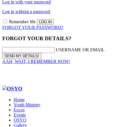
Log in with your password
Log in without a password
Remember Me
FORGOT YOUR PASSWORD?
FORGOT YOUR DETAILS?
USERNAME OR EMAIL
AAH, WAIT, I REMEMBER NOW!
Home
Youth Ministry
Excos
Events
OSYO
Gallery