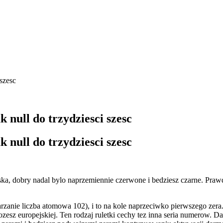
 szesc
 null do trzydziesci szesc
 null do trzydziesci szesc
ka, dobry nadal bylo naprzemiennie czerwone i bedziesz czarne. Prawd
arzanie liczba atomowa 102), i to na kole naprzeciwko pierwszego zer
ozesz europejskiej. Ten rodzaj ruletki cechy tez inna seria numerow. 