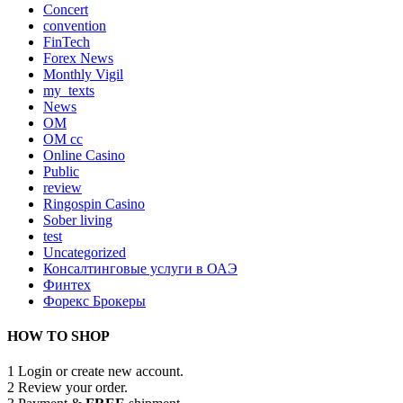
Concert
convention
FinTech
Forex News
Monthly Vigil
my_texts
News
OM
OM cc
Online Casino
Public
review
Ringospin Casino
Sober living
test
Uncategorized
Консалтинговые услуги в ОАЭ
Финтех
Форекс Брокеры
HOW TO SHOP
1
Login or create new account.
2
Review your order.