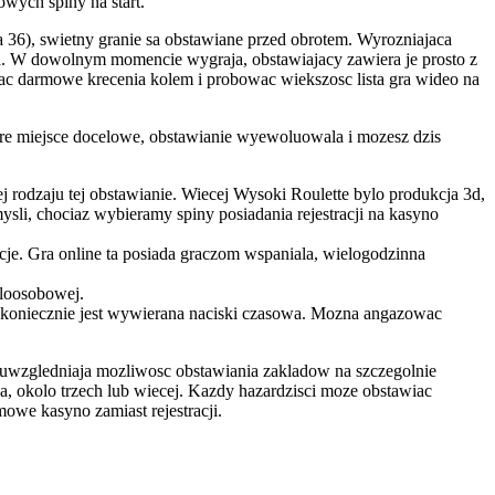
wych spiny na start.
na 36), swietny granie sa obstawiane przed obrotem. Wyrozniajaca
era. W dowolnym momencie wygraja, obstawiajacy zawiera je prosto z
 darmowe krecenia kolem i probowac wiekszosc lista gra wideo na
ore miejsce docelowe, obstawianie wyewoluowala i mozesz dzis
 rodzaju tej obstawianie. Wiecej Wysoki Roulette bylo produkcja 3d,
sli, chociaz wybieramy spiny posiadania rejestracji na kasyno
cje. Gra online ta posiada graczom wspaniala, wielogodzinna
eloosobowej.
ie koniecznie jest wywierana naciski czasowa. Mozna angazowac
 uwzgledniaja mozliwosc obstawiania zakladow na szczegolnie
a, okolo trzech lub wiecej. Kazdy hazardzisci moze obstawiac
owe kasyno zamiast rejestracji.