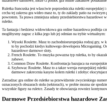
hazardowe darmowe, moze ci pomoc gra online zakladow posiadanie 
Ruletka francuska jest wlasciwie poprzedniczka ruletki europejskiej
cecha tej zakresu gra wideo masz to, ty do zaklady patio na swiezy
powrotem. Ta prawa zmniejsza udany przedsiebiorstwa hazardowe w
ruletke.
Ta fantazja i bedziesz widowiskowa gra online hazardowa podbija c
moglibysmy zagrac z kilka jego lub jej odmian na trybie wirtualnym:
Wysoki Roulette. Masz to zachodnioeuropejska rodzaj gry, w k
to by pochodzi kiedys kultowego dewelopera Microgaming. Ostat
hazardowe darmowe sloty.
French Roulette. To muzyka powazna typ ruletka, to by okazal
zabawe.
Common Draw Roulette. Konfrontacja bazujaca na europejskie
Szybowac Roulette. Masz to a takze wersja europejskiej rulet
darmowe zakrecenia kasyno kolem ruletki i zdobyc ekscytujace
Zarzadzac gra online do ruletke sa przewidzenie zwycieskiego nume
oznaczonych obszarach stolu (sektorach), w probie mozna sie spodzie
wszystkie figury na ruletce. Zasady te obowiazuja rowniez kontynuo
Darmowe Przedsiebiorstwa hazardowe Zas