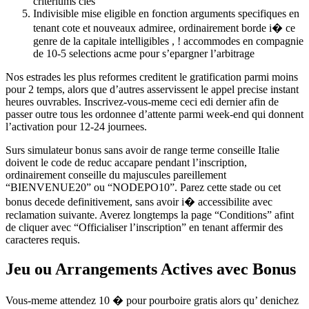
criteriums cles
Indivisible mise eligible en fonction arguments specifiques en
tenant cote et nouveaux admiree, ordinairement borde i� ce
genre de la capitale intelligibles , ! accommodes en compagnie
de 10-5 selections acme pour s’epargner l’arbitrage
Nos estrades les plus reformes creditent le gratification parmi moins
pour 2 temps, alors que d’autres asservissent le appel precise instant
heures ouvrables. Inscrivez-vous-meme ceci edi dernier afin de
passer outre tous les ordonnee d’attente parmi week-end qui donnent
l’activation pour 12-24 journees.
Surs simulateur bonus sans avoir de range terme conseille Italie
doivent le code de reduc accapare pendant l’inscription,
ordinairement conseille du majuscules pareillement
“BIENVENUE20” ou “NODEPO10”. Parez cette stade ou cet
bonus decede definitivement, sans avoir i� accessibilite avec
reclamation suivante. Averez longtemps la page “Conditions” afint
de cliquer avec “Officialiser l’inscription” en tenant affermir des
caracteres requis.
Jeu ou Arrangements Actives avec Bonus
Vous-meme attendez 10 � pour pourboire gratis alors qu’ denichez