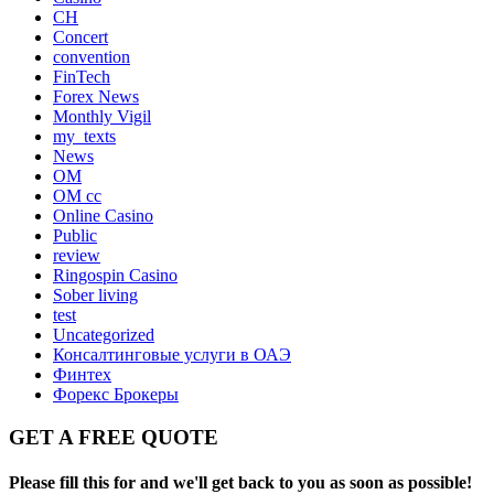
CH
Concert
convention
FinTech
Forex News
Monthly Vigil
my_texts
News
OM
OM cc
Online Casino
Public
review
Ringospin Casino
Sober living
test
Uncategorized
Консалтинговые услуги в ОАЭ
Финтех
Форекс Брокеры
GET A FREE QUOTE
Please fill this for and we'll get back to you as soon as possible!