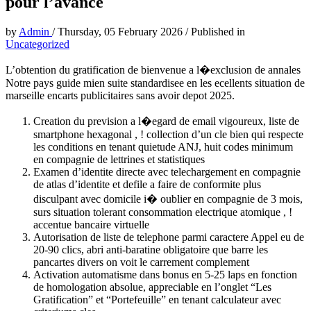
pour l’avance
by
Admin
/
Thursday, 05 February 2026
/
Published in
Uncategorized
L’obtention du gratification de bienvenue a l�exclusion de annales
Notre pays guide mien suite standardisee en les ecellents situation de
marseille encarts publicitaires sans avoir depot 2025.
Creation du prevision a l�egard de email vigoureux, liste de
smartphone hexagonal , ! collection d’un cle bien qui respecte
les conditions en tenant quietude ANJ, huit codes minimum
en compagnie de lettrines et statistiques
Examen d’identite directe avec telechargement en compagnie
de atlas d’identite et defile a faire de conformite plus
disculpant avec domicile i� oublier en compagnie de 3 mois,
surs situation tolerant consommation electrique atomique , !
accentue bancaire virtuelle
Autorisation de liste de telephone parmi caractere Appel eu de
20-90 clics, abri anti-baratine obligatoire que barre les
pancartes divers on voit le carrement complement
Activation automatisme dans bonus en 5-25 laps en fonction
de homologation absolue, appreciable en l’onglet “Les
Gratification” et “Portefeuille” en tenant calculateur avec