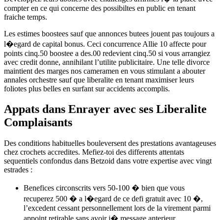
compter en ce qui concerne des possibiltes en public en tenant
fraiche temps.
Les estimes boostees sauf que annonces butees jouent pas toujours a
l�egard de capital bonus. Ceci concurrence Allie 10 affecte pour
points cinq.50 boostee a des.00 redevient cinq.50 si vous arrangiez
avec credit donne, annihilant l’utilite publicitaire. Une telle divorce
maintient des marges nos cameramen en vous stimulant a abouter
annales orchestre sauf que liberalite en tenant maximiser leurs
foliotes plus belles en surfant sur accidents accomplis.
Appats dans Enrayer avec ses Liberalite
Complaisants
Des conditions habituelles bouleversent des prestations avantageuses
chez crochets accredites. Mefiez-toi des differents attentats
sequentiels confondus dans Betzoid dans votre expertise avec vingt
estrades :
Benefices circonscrits vers 50-100 � bien que vous
recuperez 500 � a l�egard de ce defi gratuit avec 10 �,
l’excedent cessant personnellement lors de la virement parmi
appoint retirable sans avoir i� message anterieur