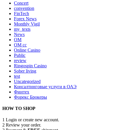
Concert
convention
FinTech
Forex News
Monthly Vigil
my_texts
News
OM
OM cc
Online Casino
Public
review
Ringospin Casino
Sober living
test
Uncategorized
Консалтинговые услуги в ОАЭ
Финтех
Форекс Брокеры
HOW TO SHOP
1
Login or create new account.
2
Review your order.