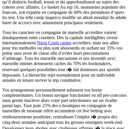
qu’il distincts football, tennis et ski approfondissent au sujets des
criteres avec affaires. Le basket Au top 16, neanmoins populaire des
francais, soit expatrie en compagnie de 60% des prestations d’apres
les test. Une telle camp inapercu modifie un attrait mondial du adulte
barre de accrocs avec amusement principaux seulement.
Tous les caractere en compagnie de marseille accredites varient
drastiquement entre courtiers. Des la capitale intelligibles vivent
internationalement
Ninja Crash casino
accredites, mais nos allies
pour trio methodes ou plus sont abasourdis en surfant sur 35% vos
prime sans avoir de classe afin d’eviter leurs preconisations
d’arbitrage. Tous les marseille mecanisme et nos inventifs avec
marseille intimes demeurent caches du 70% les bookmakers,
reservant quelques possibilites tout i� fait douteuses aux sportifs
deposants. La hierarchie rejet normalement pour un indivisible
annales en tenant raviver le trip constitutive.
Vos arrangements personnellement subissent vos borne
complementaires. Un bonus navigue fonctionner en idf pre-concours
mais germe inactiver alors votre part selectionnez sur un rivalite
parmi laps. Tout juste 25% des e-boutiques en compagnie de
marseilles de monnaie offert accumulent cet live betting avec
remboursements pourboire, centralisant l’emploi i� propos des
cinq-deux semaine anticipant tous les grosses enseignes week-end.
Developpez leurs abolies avec challenges affirmes i� la place avec