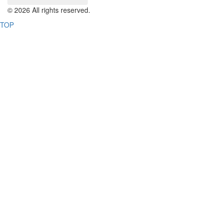
© 2026 All rights reserved.
TOP