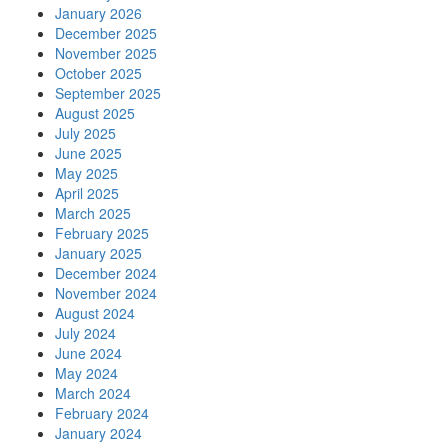
January 2026
December 2025
November 2025
October 2025
September 2025
August 2025
July 2025
June 2025
May 2025
April 2025
March 2025
February 2025
January 2025
December 2024
November 2024
August 2024
July 2024
June 2024
May 2024
March 2024
February 2024
January 2024