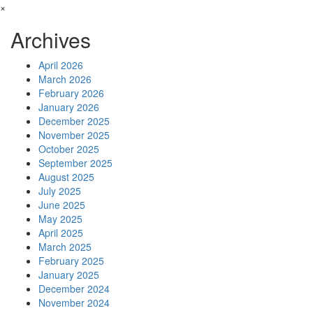
×
Archives
April 2026
March 2026
February 2026
January 2026
December 2025
November 2025
October 2025
September 2025
August 2025
July 2025
June 2025
May 2025
April 2025
March 2025
February 2025
January 2025
December 2024
November 2024