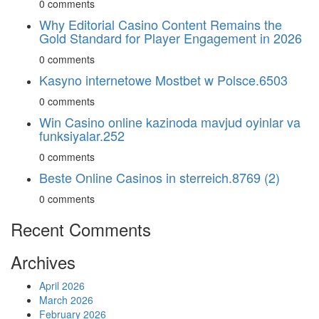
0 comments
Why Editorial Casino Content Remains the
Gold Standard for Player Engagement in 2026
0 comments
Kasyno internetowe Mostbet w Polsce.6503
0 comments
Win Casino online kazinoda mavjud oyinlar va
funksiyalar.252
0 comments
Beste Online Casinos in sterreich.8769 (2)
0 comments
Recent Comments
Archives
April 2026
March 2026
February 2026