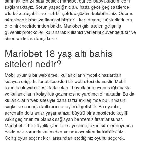
sunmak için 24 saat destek mariobet güncel babyakademi.com
sağlamaktayız. Sorun yaşadığınız an, hatta gece geç saatlerde
bile bize ulaşabilir ve hızlı bir şekilde çözüm bulabilirsiniz. Ödeme
sürecinde kişisel ve finansal bilgilerin korunması, müşterilerin en
önemli önceliklerinden biridir. Mariobet gibi siteler, gelişmiş
güvenlik protokolleri kullanarak kullanıcı verilerini güvende tutar ve
siber saldırılara karşı korur.
Mariobet 18 yaş altı bahis
siteleri nedir?
Mobil uyumlu bir web sitesi, kullanıcıların mobil cihazlardan
kolayca erişip kullanabilecekleri bir web sitesi demektir. Mobil
uyumlu bir web sitesi, farklı ekran boyutlarına uyum sağlamakta
ve kullanıcıların kolaylıkla gezinmesine yardımcı olmaktadır. Bu da
kullanıcıların web sitesiyle daha fazla etkileşimde bulunmasını
sağlar ve sonuçta kullanıcı deneyimini geliştirir. Bu oyunlar,
adrenalin dolu anlar yaşamanıza, büyülü bir atmosferde keyifli
vakit geçirmenize olanak sağlayan benzersiz fırsatlar sunar.
Mariobet’in hızlı üyelik işlemleri sayesinde, uzun süreler boyunca
beklemek zorunda kalmadan anında oyunlara katılabilirsiniz.
Geniş oyun seçenekleri arasından istediğiniz oyunu seçerek,