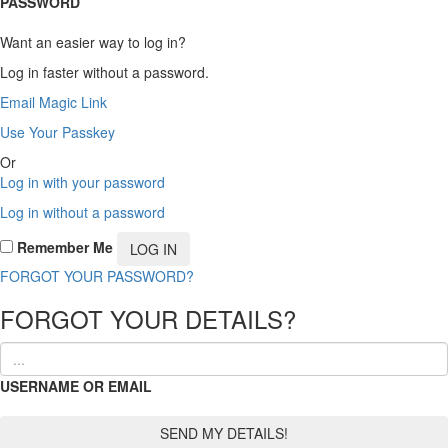
PASSWORD
Want an easier way to log in?
Log in faster without a password.
Email Magic Link
Use Your Passkey
Or
Log in with your password
Log in without a password
Remember Me
FORGOT YOUR PASSWORD?
FORGOT YOUR DETAILS?
USERNAME OR EMAIL