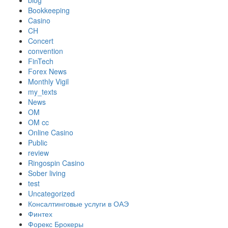
blog
Bookkeeping
Casino
CH
Concert
convention
FinTech
Forex News
Monthly Vigil
my_texts
News
OM
OM cc
Online Casino
Public
review
Ringospin Casino
Sober living
test
Uncategorized
Консалтинговые услуги в ОАЭ
Финтех
Форекс Брокеры