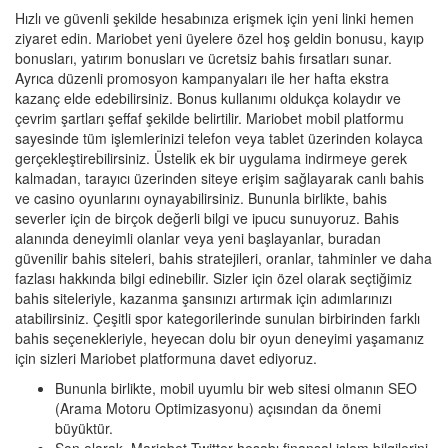
Hızlı ve güvenli şekilde hesabınıza erişmek için yeni linki hemen
ziyaret edin. Mariobet yeni üyelere özel hoş geldin bonusu, kayıp
bonusları, yatırım bonusları ve ücretsiz bahis fırsatları sunar.
Ayrıca düzenli promosyon kampanyaları ile her hafta ekstra
kazanç elde edebilirsiniz. Bonus kullanımı oldukça kolaydır ve
çevrim şartları şeffaf şekilde belirtilir. Mariobet mobil platformu
sayesinde tüm işlemlerinizi telefon veya tablet üzerinden kolayca
gerçekleştirebilirsiniz. Üstelik ek bir uygulama indirmeye gerek
kalmadan, tarayıcı üzerinden siteye erişim sağlayarak canlı bahis
ve casino oyunlarını oynayabilirsiniz. Bununla birlikte, bahis
severler için de birçok değerli bilgi ve ipucu sunuyoruz. Bahis
alanında deneyimli olanlar veya yeni başlayanlar, buradan
güvenilir bahis siteleri, bahis stratejileri, oranlar, tahminler ve daha
fazlası hakkında bilgi edinebilir. Sizler için özel olarak seçtiğimiz
bahis siteleriyle, kazanma şansınızı artırmak için adımlarınızı
atabilirsiniz. Çeşitli spor kategorilerinde sunulan birbirinden farklı
bahis seçenekleriyle, heyecan dolu bir oyun deneyimi yaşamanız
için sizleri Mariobet platformuna davet ediyoruz.
Bununla birlikte, mobil uyumlu bir web sitesi olmanın SEO
(Arama Motoru Optimizasyonu) açısından da önemi
büyüktür.
Son olarak, Mariobet Twitter hesabı finansal işlem bilgilerini