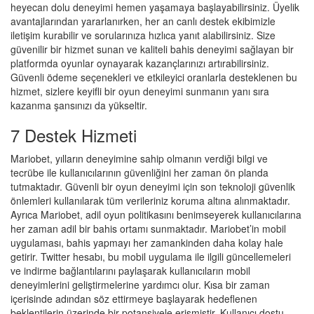
heyecan dolu deneyimi hemen yaşamaya başlayabilirsiniz. Üyelik
avantajlarından yararlanırken, her an canlı destek ekibimizle
iletişim kurabilir ve sorularınıza hızlıca yanıt alabilirsiniz. Size
güvenilir bir hizmet sunan ve kaliteli bahis deneyimi sağlayan bir
platformda oyunlar oynayarak kazançlarınızı artırabilirsiniz.
Güvenli ödeme seçenekleri ve etkileyici oranlarla desteklenen bu
hizmet, sizlere keyifli bir oyun deneyimi sunmanın yanı sıra
kazanma şansınızı da yükseltir.
7 Destek Hizmeti
Mariobet, yılların deneyimine sahip olmanın verdiği bilgi ve
tecrübe ile kullanıcılarının güvenliğini her zaman ön planda
tutmaktadır. Güvenli bir oyun deneyimi için son teknoloji güvenlik
önlemleri kullanılarak tüm verileriniz koruma altına alınmaktadır.
Ayrıca Mariobet, adil oyun politikasını benimseyerek kullanıcılarına
her zaman adil bir bahis ortamı sunmaktadır. Mariobet’in mobil
uygulaması, bahis yapmayı her zamankinden daha kolay hale
getirir. Twitter hesabı, bu mobil uygulama ile ilgili güncellemeleri
ve indirme bağlantılarını paylaşarak kullanıcıların mobil
deneyimlerini geliştirmelerine yardımcı olur. Kısa bir zaman
içerisinde adından söz ettirmeye başlayarak hedeflenen
beklentilerin üzerinde bir potansiyele erişmiştir. Kullanıcı dostu