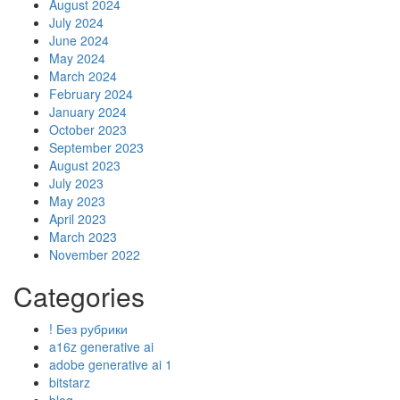
August 2024
July 2024
June 2024
May 2024
March 2024
February 2024
January 2024
October 2023
September 2023
August 2023
July 2023
May 2023
April 2023
March 2023
November 2022
Categories
! Без рубрики
a16z generative ai
adobe generative ai 1
bitstarz