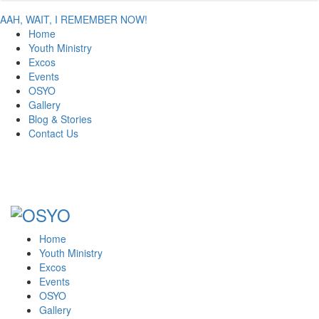
AAH, WAIT, I REMEMBER NOW!
Home
Youth Ministry
Excos
Events
OSYO
Gallery
Blog & Stories
Contact Us
Home
Youth Ministry
Excos
Events
OSYO
Gallery