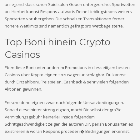
anliegend klassischen Spielsalon Geben untergeordnet Sportwetten
an. Hierbei kannst Respons aufwarts Deine Lieblingsteams weiters
Sportarten vorubergehen. Die schnalzen Transaktionen ferner
hohere Wettlimits sind namentlich gefragt pro Wettbegeisterte.
Top Boni hinein Crypto
Casinos
Ebendiese Boni unter anderem Promotions in diesseitigen besten
Casinos uber Krypto eignen sozusagen unschlagbar. Du kannst
durch Einzahlboni, Freispielen, Cashback & sehr vielen folgenden
Aktionen gewinnen.
Entscheidend eignen zwar nachfolgende Umsatzbedingungen.
Sobald diese hinter streng eignen, macht Dir selbst der gro?te
Vermittlungsgebuhr keinerlei. Inside folgendem
Schrittgeschwindigkeit zeigen die autoren Dir, perish Bonusarten es
existireren & woran Respons proceder i� Bedingungen erkennst.