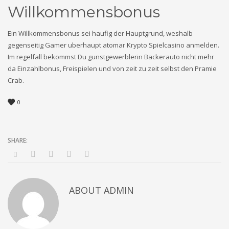
Willkommensbonus
Ein Willkommensbonus sei haufig der Hauptgrund, weshalb
gegenseitig Gamer uberhaupt atomar Krypto Spielcasino anmelden.
Im regelfall bekommst Du gunstgewerblerin Backerauto nicht mehr
da Einzahlbonus, Freispielen und von zeit zu zeit selbst den Pramie
Crab.
0
ABOUT
ADMIN