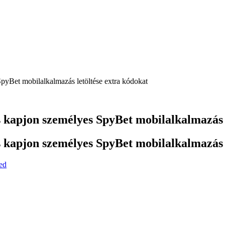
pyBet mobilalkalmazás letöltése extra kódokat
 kapjon személyes SpyBet mobilalkalmazás l
 kapjon személyes SpyBet mobilalkalmazás l
ed