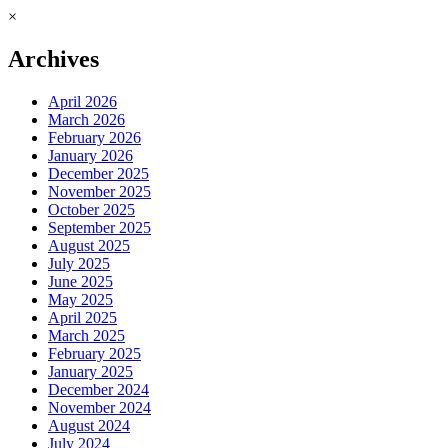
×
Archives
April 2026
March 2026
February 2026
January 2026
December 2025
November 2025
October 2025
September 2025
August 2025
July 2025
June 2025
May 2025
April 2025
March 2025
February 2025
January 2025
December 2024
November 2024
August 2024
July 2024