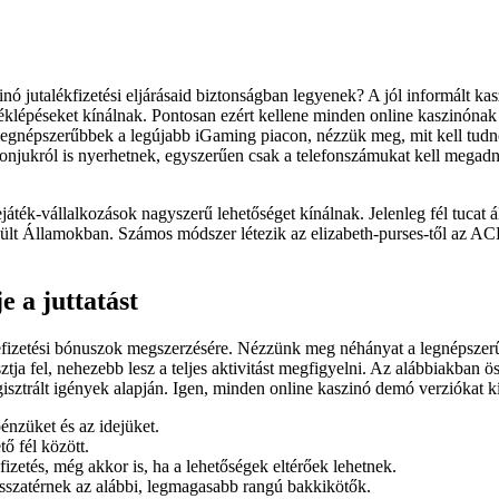
nó jutalékfizetési eljárásaid biztonságban legyenek? A jól informált ka
éklépéseket kínálnak. Pontosan ezért kellene minden online kaszinónak v
legnépszerűbbek a legújabb iGaming piacon, nézzük meg, mit kell tudno
efonjukról is nyerhetnek, egyszerűen csak a telefonszámukat kell megad
ék-vállalkozások nagyszerű lehetőséget kínálnak. Jelenleg fél tucat ál
ült Államokban. Számos módszer létezik az elizabeth-purses-től az ACH-
e a juttatást
t befizetési bónuszok megszerzésére. Nézzünk meg néhányat a legnépszer
a fel, nehezebb lesz a teljes aktivitást megfigyelni. Az alábbiakban öss
isztrált igények alapján. Igen, minden online kaszinó demó verziókat kí
pénzüket és az idejüket.
ő fél között.
izetés, még akkor is, ha a lehetőségek eltérőek lehetnek.
szatérnek az alábbi, legmagasabb rangú bakkikötők.