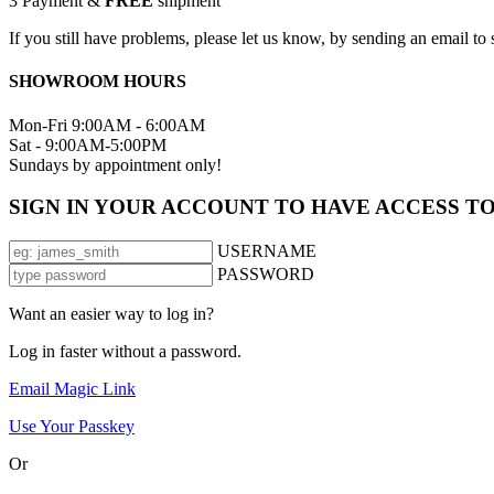
3
Payment &
FREE
shipment
If you still have problems, please let us know, by sending an email 
SHOWROOM HOURS
Mon-Fri 9:00AM - 6:00AM
Sat - 9:00AM-5:00PM
Sundays by appointment only!
SIGN IN YOUR ACCOUNT TO HAVE ACCESS T
USERNAME
PASSWORD
Want an easier way to log in?
Log in faster without a password.
Email Magic Link
Use Your Passkey
Or