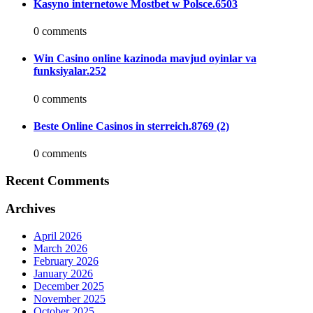
Kasyno internetowe Mostbet w Polsce.6503
0 comments
Win Casino online kazinoda mavjud oyinlar va
funksiyalar.252
0 comments
Beste Online Casinos in sterreich.8769 (2)
0 comments
Recent Comments
Archives
April 2026
March 2026
February 2026
January 2026
December 2025
November 2025
October 2025