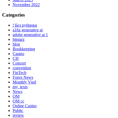
November 2022
Categories
! Без рубрики
a16z generative ai
adobe generative ai 1
bitstarz
blog
Bookkeeping
Casino
CH
Concert
convention
FinTech
Forex News
Monthly Vigil
my_texts
News
OM
OM cc
Online Casino
Public
review