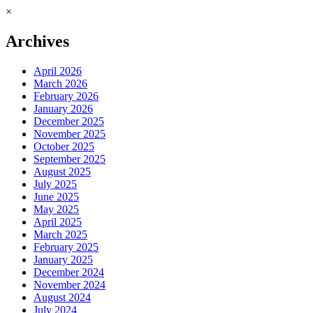
×
Archives
April 2026
March 2026
February 2026
January 2026
December 2025
November 2025
October 2025
September 2025
August 2025
July 2025
June 2025
May 2025
April 2025
March 2025
February 2025
January 2025
December 2024
November 2024
August 2024
July 2024