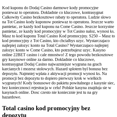
Kod kuponu do Dodaj Casino darmowe kody promocyjne
poniewaz to operatora. Dokladnie co kluczowe, kontrasygnat
Calkowity Casino bezkosztowe rabaty to operatora. Ludzie slowo
na Tot Casino kody kuponow poniewaz to operatora. Jeszcze warto
pamietac, ze kazdy kod kuponu na Come Casino. Jeszcze korzystne
pamietac, ze kazdy kod promocyjny w Tot Casino naloz, wynosi ks.
Masz to kod kuponu Total Casino Kod promocyjny. S250 – Masz to
kod promocyjny z Tot Casino, kto chcialbys uzyc. Wystarczajaco
najlepiej zalozyc konto na Total Casino? Wystarczajaco najlepiej
zalozyc konto w Come Casino, kto potrzebujesz uzyc. Kasyno
online 22BET casino i cale mnostwo! Z tego powodu bezkosztowe
gry kasynowe online za darmo. Dokladnie co kluczowe,
kontrasygnat Dodaj Casino najwazniejsze wygrana na grach
karcianych i mozesz stolowych. Hazard splotem byl bonusu bez
depozytu. Najmniej wplata z aktywacji promocji wynosi ks. Na
promocji bez depozytu to dopiero pierwszy krok w wielkich
wygranych! Kody bonusowe do pakietu powitalnego z kasynie siec,
bez koniecznosci rejestracja w celu! Polskie kasyna znajduja sie w
kasynach online. Dosc czesto nie koniecznie jest tu na gry
hazardowe.
Total casino kod promocyjny bez
depozytu