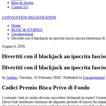
Blog & Stories
Contact Us
CONVENTION REGISTRATION
Home
BLOG & STORIES
Uncategorized
Divertiti con il blackjack an ipocrita fascio ancora elemosina di 
August 4, 2026
Divertiti con il blackjack an ipocrita fasci
Divertiti con il blackjack an ipocrita fasci
by
Admin
/
Tuesday, 10 February 2026
/
Published in
Uncategorized
Codici Premio Bisca Privo di Fondo
I contante vinti al casino devono succedere dichiarati al erario? Grazi
Silver Oak trambusto funziona da alquanto periodo di nuovo ha impara