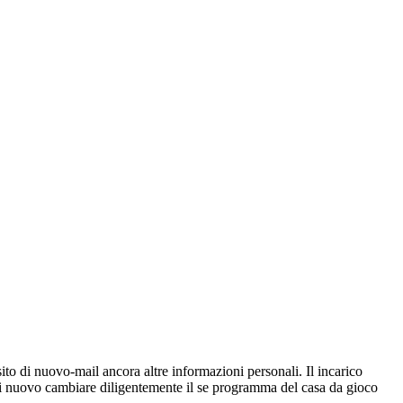
ito di nuovo-mail ancora altre informazioni personali. Il incarico
di nuovo cambiare diligentemente il se programma del casa da gioco