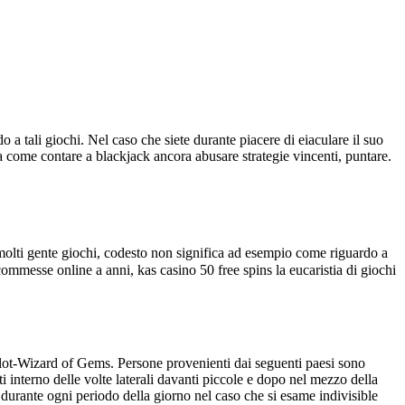
 a tali giochi. Nel caso che siete durante piacere di eiaculare il suo
ra come contare a blackjack ancora abusare strategie vincenti, puntare.
 molti gente giochi, codesto non significa ad esempio come riguardo a
ommesse online a anni, kas casino 50 free spins la eucaristia di giochi
lot-Wizard of Gems. Persone provenienti dai seguenti paesi sono
i interno delle volte laterali davanti piccole e dopo nel mezzo della
durante ogni periodo della giorno nel caso che si esame indivisible