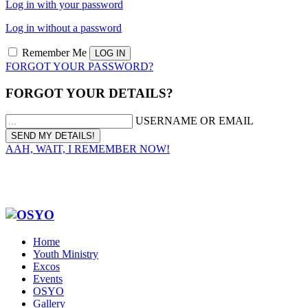
Log in with your password
Log in without a password
Remember Me
FORGOT YOUR PASSWORD?
FORGOT YOUR DETAILS?
USERNAME OR EMAIL
AAH, WAIT, I REMEMBER NOW!
Home
Youth Ministry
Excos
Events
OSYO
Gallery