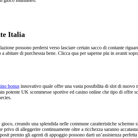
i gioco istantaneo.
te Italia
azione possono perdersi verso lasciare certain sacco di contante riguardo
vo a abitare di purchessia bene. Clicca qua per saperne piu in avanti sop
sino bonus
innovativo quale offre una vasta possibilita di slot di nuovo
tain potente UK scommesse sportive ed casino online che tipo di offre sc
hecies.
o gioco, creando una splendida nelle commune caratteristiche schermo s
e privo di alleggerire continuamente oltre a ricchezza saranno accatastat
sit premio gli agenti di appoggio possono darti un’assistenza perfetta 