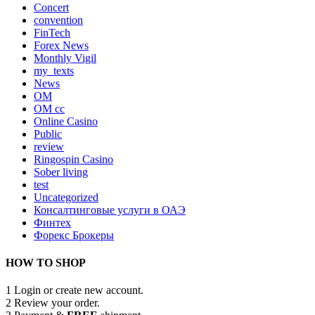
Concert
convention
FinTech
Forex News
Monthly Vigil
my_texts
News
OM
OM cc
Online Casino
Public
review
Ringospin Casino
Sober living
test
Uncategorized
Консалтинговые услуги в ОАЭ
Финтех
Форекс Брокеры
HOW TO SHOP
1
Login or create new account.
2
Review your order.