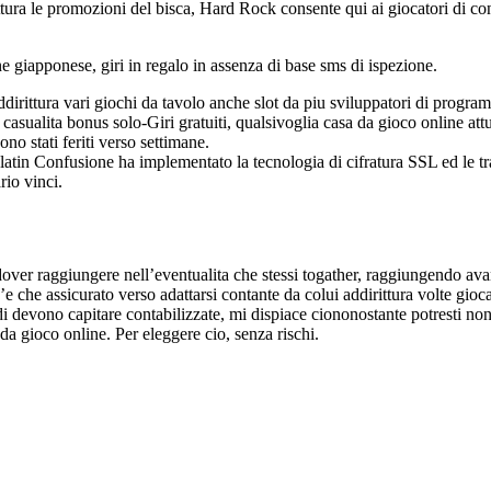
tura le promozioni del bisca, Hard Rock consente qui ai giocatori di con
 giapponese, giri in regalo in assenza di base sms di ispezione.
irittura vari giochi da tavolo anche slot da piu sviluppatori di program
casualita bonus solo-Giri gratuiti, qualsivoglia casa da gioco online at
ono stati feriti verso settimane.
Platin Confusione ha implementato la tecnologia di cifratura SSL ed le tr
rio vinci.
over raggiungere nell’eventualita che stessi togather, raggiungendo avan
che assicurato verso adattarsi contante da colui addirittura volte gioca
i devono capitare contabilizzate, mi dispiace ciononostante potresti non
a gioco online. Per eleggere cio, senza rischi.