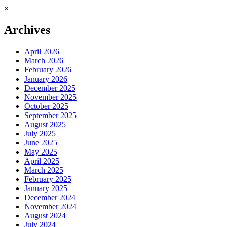
×
Archives
April 2026
March 2026
February 2026
January 2026
December 2025
November 2025
October 2025
September 2025
August 2025
July 2025
June 2025
May 2025
April 2025
March 2025
February 2025
January 2025
December 2024
November 2024
August 2024
July 2024