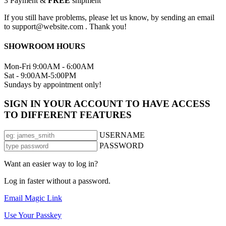
3
Payment &
FREE
shipment
If you still have problems, please let us know, by sending an email
to support@website.com . Thank you!
SHOWROOM HOURS
Mon-Fri 9:00AM - 6:00AM
Sat - 9:00AM-5:00PM
Sundays by appointment only!
SIGN IN YOUR ACCOUNT TO HAVE ACCESS
TO DIFFERENT FEATURES
USERNAME
PASSWORD
Want an easier way to log in?
Log in faster without a password.
Email Magic Link
Use Your Passkey