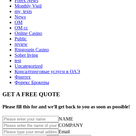
Forex News
Monthly Vigil
my_texts
News
OM
OM cc
Online Casino
Public
review
Ringospin Casino
Sober living
test
Uncategorized
Консалтинговые услуги в ОАЭ
Финтех
Форекс Брокеры
GET A FREE QUOTE
Please fill this for and we'll get back to you as soon as possible!
NAME
COMPANY
Email