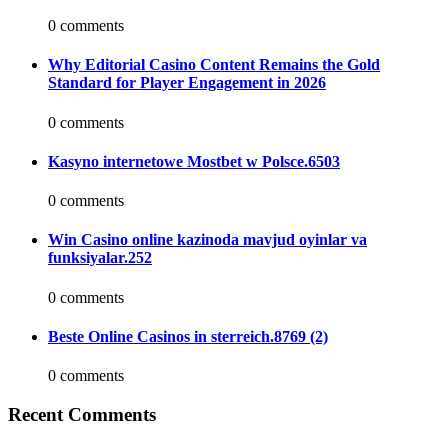
0 comments
Why Editorial Casino Content Remains the Gold
Standard for Player Engagement in 2026
0 comments
Kasyno internetowe Mostbet w Polsce.6503
0 comments
Win Casino online kazinoda mavjud oyinlar va
funksiyalar.252
0 comments
Beste Online Casinos in sterreich.8769 (2)
0 comments
Recent Comments