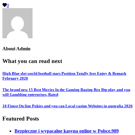
0
About
Admin
What you can read next
High Blue slot world football stars Position Totally free Enjoy & Remark
February 2026
The brand new 15 Best Movies In the Gaming Raging Rex Rtp play and you
will Gambling enterprises, Rated
10 Finest On line Pokies and you can Local casino Websites in australia 2026
Featured Posts
Bezpieczne i wypacalne kasyna online w Polsce.989