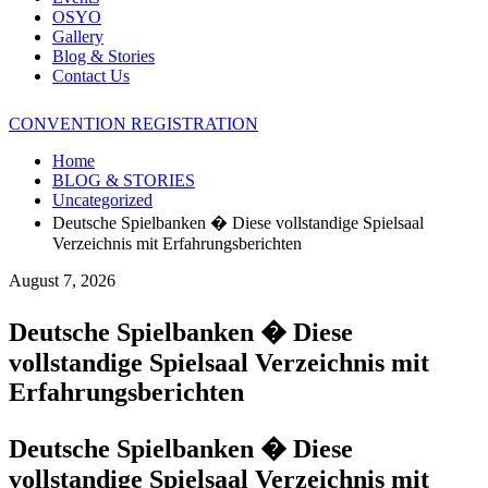
OSYO
Gallery
Blog & Stories
Contact Us
CONVENTION REGISTRATION
Home
BLOG & STORIES
Uncategorized
Deutsche Spielbanken � Diese vollstandige Spielsaal
Verzeichnis mit Erfahrungsberichten
August 7, 2026
Deutsche Spielbanken � Diese
vollstandige Spielsaal Verzeichnis mit
Erfahrungsberichten
Deutsche Spielbanken � Diese
vollstandige Spielsaal Verzeichnis mit