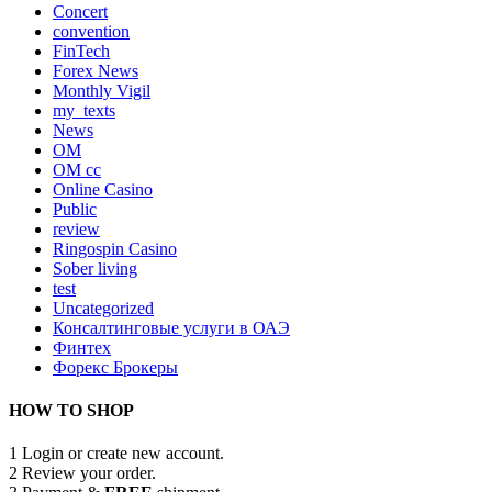
Concert
convention
FinTech
Forex News
Monthly Vigil
my_texts
News
OM
OM cc
Online Casino
Public
review
Ringospin Casino
Sober living
test
Uncategorized
Консалтинговые услуги в ОАЭ
Финтех
Форекс Брокеры
HOW TO SHOP
1
Login or create new account.
2
Review your order.