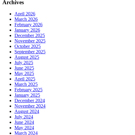
Archives
April 2026
March 2026
February 2026
January 2026
December 2025
November 2025
October 2025
September 2025
August 2025
July 2025
June 2025
May 2025
April 2025
March 2025
February 2025
January 2025
December 2024
November 2024
August 2024
July 2024
June 2024
May 2024
March 2024