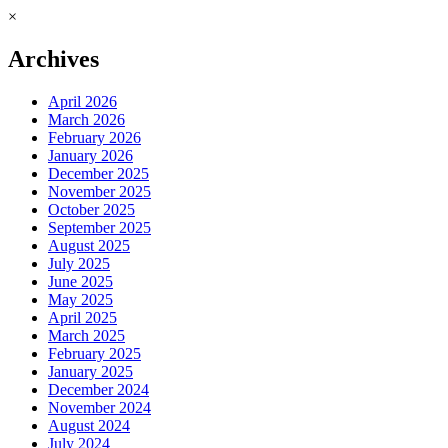
×
Archives
April 2026
March 2026
February 2026
January 2026
December 2025
November 2025
October 2025
September 2025
August 2025
July 2025
June 2025
May 2025
April 2025
March 2025
February 2025
January 2025
December 2024
November 2024
August 2024
July 2024