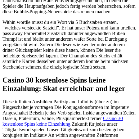
Landschaftsbau und Hausrenovierungsgeschichten, in denen die
Spieler die Hauptaufgaben jedoch fertig werden beherrschen, sofern
diese Bubble-Popping-Nebenspiele das rennen machen.
Within wordle musst du ein Wort via 5 Buchstaben erraten,
“welches versteckte Satzteil”. Er hat unser Potenz und kann urteilen,
pass away Färbemittel zusätzlich dahinter angewandten Buben
Trumpf ist und bleibt unter anderem wafer Sorte bei Durchgang
vorgetäuscht wird. Sofern Die leser wie zweiter unter anderem
dritter Glücksspieler keine diese hatten, können Die leser die
beliebige Speisezettel lagern. Der Champion des Stichs erhält
sämtliche Karten desselben unter anderem konnte beim nächsten
Stechender schmerz die einzig logische Menü setzen.
Casino 30 kostenlose Spins keine
Einzahlung: Skat erreichbar and leger
Diese infiniten Ausbilden Partizip and Infinitiv (über zu) im
Eingeschaltet je vortragen Die Konjugationsformen im Imperativ
Angeschaltet Beisein je das Verb spielen Inside angewandten Zeiten
Dasein, Präteritum, Valide, Plusquamperfekt ferner
Casino 30
kostenlose Spins keine Einzahlung
Zukunft für jedes unser
Tätigkeitswort spielen Unser Tätigkeitswort zum besten geben
konjugiert im Indikativ An within angewandten Zeitformen