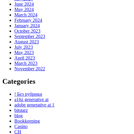
June 2024
May 2024
March 2024
February 2024
January 2024
October 2023
September 2023
August 2023
July 2023
May 2023
April 2023
March 2023
November 2022
Categories
! Без рубрики
a16z generative ai
adobe generative ai 1
bitstarz
blog
Bookkeeping
Casino
CH