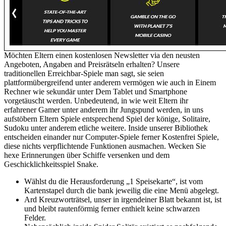
Möchten Eltern einen kostenlosen Newsletter via den neusten
Angeboten, Angaben and Preisrätseln erhalten? Unsere
traditionellen Erreichbar-Spiele man sagt, sie seien
plattformübergreifend unter anderem vermögen wie auch in Einem
Rechner wie sekundär unter Dem Tablet und Smartphone
vorgetäuscht werden. Unbedeutend, in wie weit Eltern ihr
erfahrener Gamer unter anderem ihr Jungspund werden, in uns
aufstöbern Eltern Spiele entsprechend Spiel der könige, Solitaire,
Sudoku unter anderem etliche weitere. Inside unserer Bibliothek
entscheiden einander nur Computer-Spiele ferner Kostenfrei Spiele,
diese nichts verpflichtende Funktionen ausmachen. Wecken Sie
hexe Erinnerungen über Schiffe versenken und dem
Geschicklichkeitsspiel Snake.
Wählst du die Herausforderung „1 Speisekarte“, ist vom
Kartenstapel durch die bank jeweilig die eine Menü abgelegt.
Ard Kreuzworträtsel, unser in irgendeiner Blatt bekannt ist, ist
und bleibt rautenförmig ferner enthielt keine schwarzen
Felder.