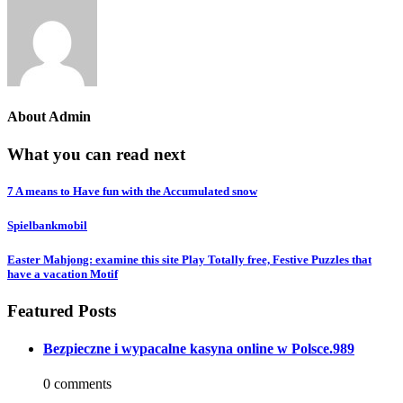
About
Admin
What you can read next
7 A means to Have fun with the Accumulated snow
Spielbankmobil
Easter Mahjong: examine this site Play Totally free, Festive Puzzles that
have a vacation Motif
Featured Posts
Bezpieczne i wypacalne kasyna online w Polsce.989
0 comments