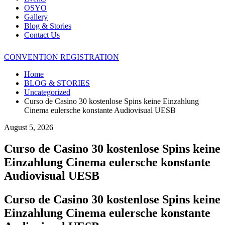
OSYO
Gallery
Blog & Stories
Contact Us
CONVENTION REGISTRATION
Home
BLOG & STORIES
Uncategorized
Curso de Casino 30 kostenlose Spins keine Einzahlung
Cinema eulersche konstante Audiovisual UESB
August 5, 2026
Curso de Casino 30 kostenlose Spins keine
Einzahlung Cinema eulersche konstante
Audiovisual UESB
Curso de Casino 30 kostenlose Spins keine
Einzahlung Cinema eulersche konstante