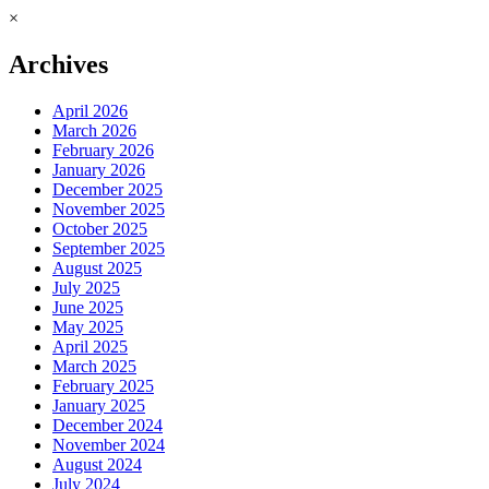
×
Archives
April 2026
March 2026
February 2026
January 2026
December 2025
November 2025
October 2025
September 2025
August 2025
July 2025
June 2025
May 2025
April 2025
March 2025
February 2025
January 2025
December 2024
November 2024
August 2024
July 2024