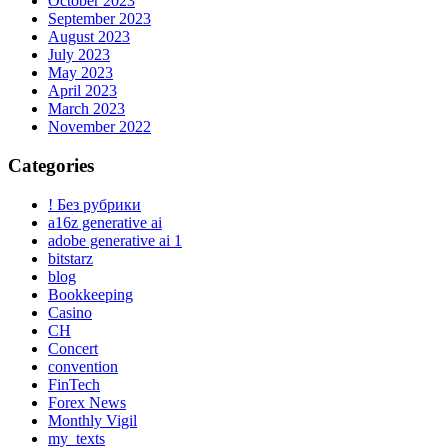
October 2023
September 2023
August 2023
July 2023
May 2023
April 2023
March 2023
November 2022
Categories
! Без рубрики
a16z generative ai
adobe generative ai 1
bitstarz
blog
Bookkeeping
Casino
CH
Concert
convention
FinTech
Forex News
Monthly Vigil
my_texts