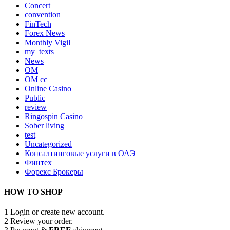
Concert
convention
FinTech
Forex News
Monthly Vigil
my_texts
News
OM
OM cc
Online Casino
Public
review
Ringospin Casino
Sober living
test
Uncategorized
Консалтинговые услуги в ОАЭ
Финтех
Форекс Брокеры
HOW TO SHOP
1
Login or create new account.
2
Review your order.