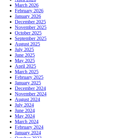
March 2026
February 2026
January 2026
December 2025
November 2025
October 2025
September 2025
August 2025
July 2025
June 2025
May 2025
April 2025
March 2025
February 2025
January 2025
December 2024
November 2024
August 2024
July 2024
June 2024
May 2024
March 2024
February 2024
January 2024