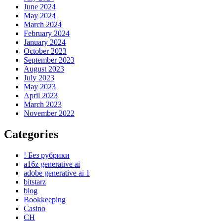
June 2024
May 2024
March 2024
February 2024
January 2024
October 2023
September 2023
August 2023
July 2023
May 2023
April 2023
March 2023
November 2022
Categories
! Без рубрики
a16z generative ai
adobe generative ai 1
bitstarz
blog
Bookkeeping
Casino
CH