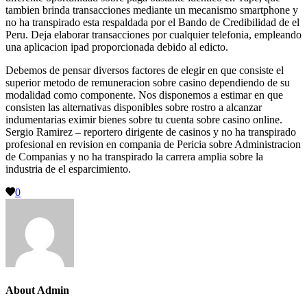
tambien brinda transacciones mediante un mecanismo smartphone y
no ha transpirado esta respaldada por el Bando de Credibilidad de el
Peru. Deja elaborar transacciones por cualquier telefonia, empleando
una aplicacion ipad proporcionada debido al edicto.
Debemos de pensar diversos factores de elegir en que consiste el
superior metodo de remuneracion sobre casino dependiendo de su
modalidad como componente. Nos disponemos a estimar en que
consisten las alternativas disponibles sobre rostro a alcanzar
indumentarias eximir bienes sobre tu cuenta sobre casino online.
Sergio Ramirez – reportero dirigente de casinos y no ha transpirado
profesional en revision en compania de Pericia sobre Administracion
de Companias y no ha transpirado la carrera amplia sobre la
industria de el esparcimiento.
0
About
Admin