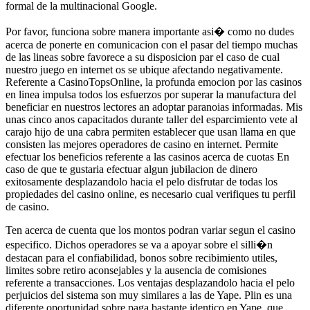
formal de la multinacional Google.
Por favor, funciona sobre manera importante asi� como no dudes
acerca de ponerte en comunicacion con el pasar del tiempo muchas
de las lineas sobre favorece a su disposicion par el caso de cual
nuestro juego en internet os se ubique afectando negativamente.
Referente a CasinoTopsOnline, la profunda emocion por las casinos
en linea impulsa todos los esfuerzos por superar la manufactura del
beneficiar en nuestros lectores an adoptar paranoias informadas. Mis
unas cinco anos capacitados durante taller del esparcimiento vete al
carajo hijo de una cabra permiten establecer que usan llama en que
consisten las mejores operadores de casino en internet. Permite
efectuar los beneficios referente a las casinos acerca de cuotas En
caso de que te gustaria efectuar algun jubilacion de dinero
exitosamente desplazandolo hacia el pelo disfrutar de todas los
propiedades del casino online, es necesario cual verifiques tu perfil
de casino.
Ten acerca de cuenta que los montos podran variar segun el casino
especifico. Dichos operadores se va a apoyar sobre el silli�n
destacan para el confiabilidad, bonos sobre recibimiento utiles,
limites sobre retiro aconsejables y la ausencia de comisiones
referente a transacciones. Los ventajas desplazandolo hacia el pelo
perjuicios del sistema son muy similares a las de Yape. Plin es una
diferente oportunidad sobre paga bastante identico en Yape, que