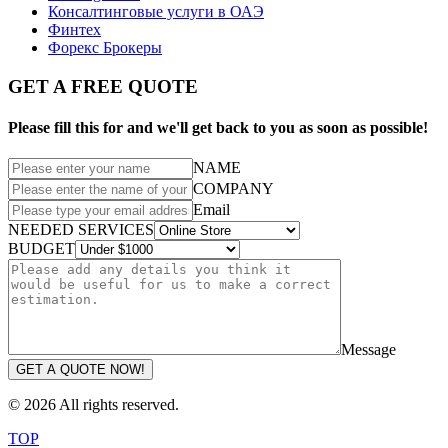
Консалтинговые услуги в ОАЭ
Финтех
Форекс Брокеры
GET A FREE QUOTE
Please fill this for and we'll get back to you as soon as possible!
NAME
COMPANY
Email
NEEDED SERVICES
BUDGET
Message
GET A QUOTE NOW!
© 2026 All rights reserved.
TOP