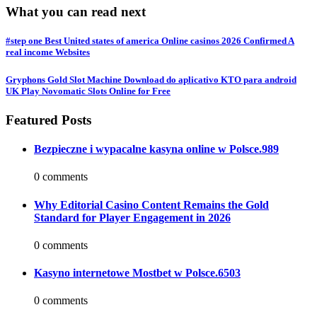
What you can read next
#step one Best United states of america Online casinos 2026 Confirmed A
real income Websites
Gryphons Gold Slot Machine Download do aplicativo KTO para android
UK Play Novomatic Slots Online for Free
Featured Posts
Bezpieczne i wypacalne kasyna online w Polsce.989
0 comments
Why Editorial Casino Content Remains the Gold
Standard for Player Engagement in 2026
0 comments
Kasyno internetowe Mostbet w Polsce.6503
0 comments