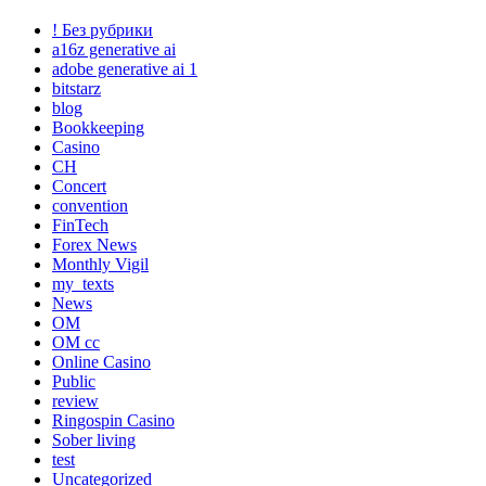
! Без рубрики
a16z generative ai
adobe generative ai 1
bitstarz
blog
Bookkeeping
Casino
CH
Concert
convention
FinTech
Forex News
Monthly Vigil
my_texts
News
OM
OM cc
Online Casino
Public
review
Ringospin Casino
Sober living
test
Uncategorized