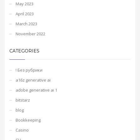
May 2023
April 2023
March 2023
November 2022
CATEGORIES
! Без рубрики
a16z generative ai
adobe generative ai 1
bitstarz
blog
Bookkeeping
Casino
CH