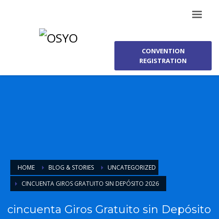
×
Archives
April 2026
CONVENTION
March 2026
REGISTRATION
February 2026
January 2026
December 2025
November 2025
October 2025
September 2025
August 2025
July 2025
June 2025
May 2025
HOME
BLOG & STORIES
UNCATEGORIZED
April 2025
CINCUENTA GIROS GRATUITO SIN DEPÓSITO 2026
March 2025
February 2025
cincuenta Giros Gratuito sin Depósito
January 2025