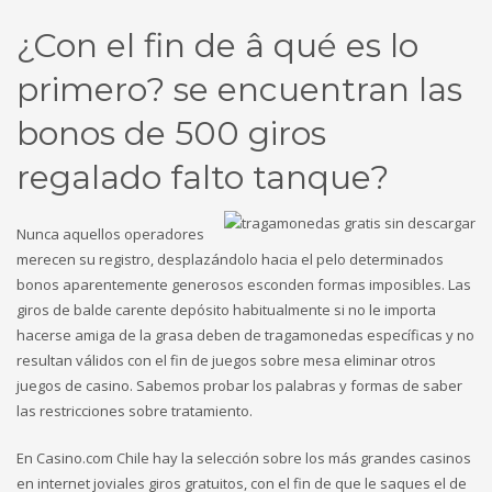
¿Con el fin de â qué es lo
primero? se encuentran las
bonos de 500 giros
regalado falto tanque?
Nunca aquellos operadores
merecen su registro, desplazándolo hacia el pelo determinados
bonos aparentemente generosos esconden formas imposibles. Las
giros de balde carente depósito habitualmente si no le importa
hacerse amiga de la grasa deben de tragamonedas específicas y no
resultan válidos con el fin de juegos sobre mesa eliminar otros
juegos de casino. Sabemos probar los palabras y formas de saber
las restricciones sobre tratamiento.
En Casino.com Chile hay la selección sobre los más grandes casinos
en internet joviales giros gratuitos, con el fin de que le saques el de