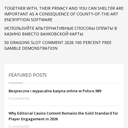
TOGETHER WITH, THEIR PRIVACY AND YOU CAN SHELTER ARE
IMPORTANT AS A CONSEQUENCE OF COUNTY-OF-THE-ART
ENCRYPTION SOFTWARE
ИСПОЛЬЗУЙТЕ АЛЬТЕРНАТИВНЫЕ СПОСОБЫ ОПЛАТЫ В
КАЗИНО ВМЕСТО БАНКОВСКОЙ КАРТЫ
50 DRAGONS SLOT COMMENT 2026 100 PERCENT FREE
GAMBLE DEMONSTRATION
FEATURED POSTS
Bezpieczne i wypacalne kasyna online w Polsce.989
0 comments
Why Editorial Casino Content Remains the Gold Standard for
Player Engagement in 2026
0 comments