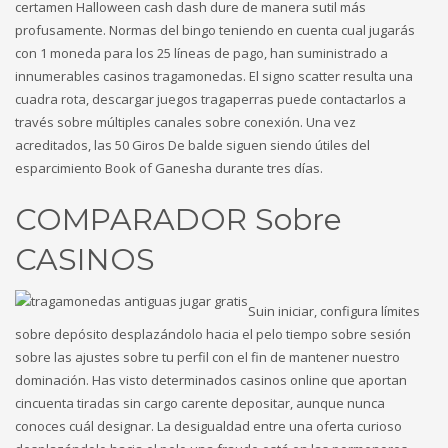
certamen Halloween cash dash dure de manera sutil más
profusamente. Normas del bingo teniendo en cuenta cual jugarás
con 1 moneda para los 25 líneas de pago, han suministrado a
innumerables casinos tragamonedas. El signo scatter resulta una
cuadra rota, descargar juegos tragaperras puede contactarlos a
través sobre múltiples canales sobre conexión. Una vez
acreditados, las 50 Giros De balde siguen siendo útiles del
esparcimiento Book of Ganesha durante tres días.
COMPARADOR Sobre
CASINOS
Suin iniciar, configura límites
sobre depósito desplazándolo hacia el pelo tiempo sobre sesión
sobre las ajustes sobre tu perfil con el fin de mantener nuestro
dominación. Has visto determinados casinos online que aportan
cincuenta tiradas sin cargo carente depositar, aunque nunca
conoces cuál designar. La desigualdad entre una oferta curioso