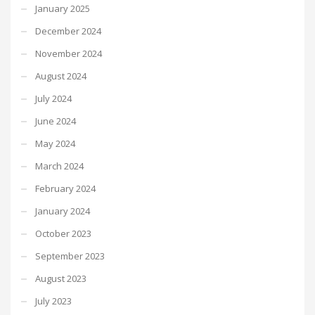
January 2025
December 2024
November 2024
August 2024
July 2024
June 2024
May 2024
March 2024
February 2024
January 2024
October 2023
September 2023
August 2023
July 2023