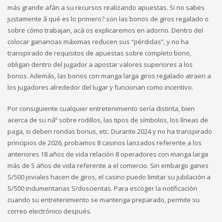
más grande afán a su recursos realizando apuestas. Si no sabes
justamente â qué es lo primero? son las bonos de giros regalado o
sobre cómo trabajan, acá os explicaremos en adorno. Dentro del
colocar ganancias máximas reducen sus “pérdidas”, y no ha
transpirado de requisitos de apuestas sobre completo bono,
obligan dentro del jugador a apostar valores superiores a los
bonos. Además, las bonos con manga larga giros regalado atraen a
los jugadores alrededor del lugar y funcionan como incentivo.
Por consiguiente cualquier entretenimiento serí­a distinta, bien
acerca de su nâº sobre rodillos, las tipos de símbolos, los líneas de
paga, si deben rondas bonus, etc. Durante 2024 y no ha transpirado
principios de 2026, probamos 8 casinos lanzados referente a los
anteriores 18 años de vida relación 8 operadores con manga larga
más de 5 años de vida referente a el comercio. Sin embargo ganes
S/500 joviales hacen de giros, el casino puedo limitar su jubilación a
S/500 indumentarias S/doscientas. Para escoger la notificación
cuando su entretenimiento se mantenga preparado, permite su
correo electrónico después.