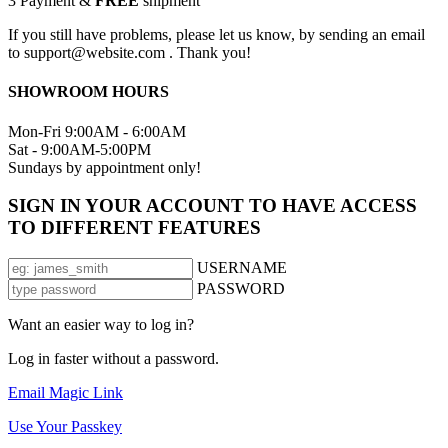
3
Payment &
FREE
shipment
If you still have problems, please let us know, by sending an email
to support@website.com . Thank you!
SHOWROOM HOURS
Mon-Fri 9:00AM - 6:00AM
Sat - 9:00AM-5:00PM
Sundays by appointment only!
SIGN IN YOUR ACCOUNT TO HAVE ACCESS
TO DIFFERENT FEATURES
USERNAME
PASSWORD
Want an easier way to log in?
Log in faster without a password.
Email Magic Link
Use Your Passkey