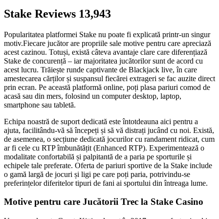
Stake Reviews 13,943
Popularitatea platformei Stake nu poate fi explicată printr-un singur
motiv.Fiecare jucător are propriile sale motive pentru care apreciază
acest cazinou. Totuși, există câteva avantaje clare care diferențiază
Stake de concurență – iar majoritatea jucătorilor sunt de acord cu
acest lucru. Trăiește runde captivante de Blackjack live, în care
amestecarea cărților și suspansul fiecărei extrageri se fac auzite direct
prin ecran. Pe această platformă online, poți plasa pariuri comod de
acasă sau din mers, folosind un computer desktop, laptop,
smartphone sau tabletă.
Echipa noastră de suport dedicată este întotdeauna aici pentru a
ajuta, facilitându-vă să începeți și să vă distrați jucând cu noi. Există,
de asemenea, o secțiune dedicată jocurilor cu randament ridicat, cum
ar fi cele cu RTP îmbunătățit (Enhanced RTP). Experimentează o
modalitate confortabilă și palpitantă de a paria pe sporturile și
echipele tale preferate. Oferta de pariuri sportive de la Stake include
o gamă largă de jocuri și ligi pe care poți paria, potrivindu-se
preferințelor diferitelor tipuri de fani ai sportului din întreaga lume.
Motive pentru care Jucătorii Trec la Stake Casino