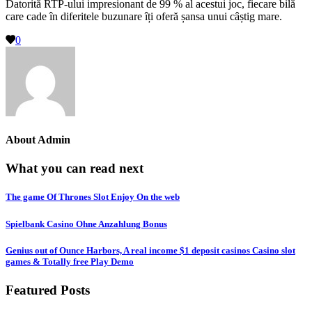
Datorită RTP-ului impresionant de 99 % al acestui joc, fiecare bilă
care cade în diferitele buzunare îți oferă șansa unui câștig mare.
0
About
Admin
What you can read next
The game Of Thrones Slot Enjoy On the web
Spielbank Casino Ohne Anzahlung Bonus
Genius out of Ounce Harbors, A real income $1 deposit casinos Casino slot
games & Totally free Play Demo
Featured Posts