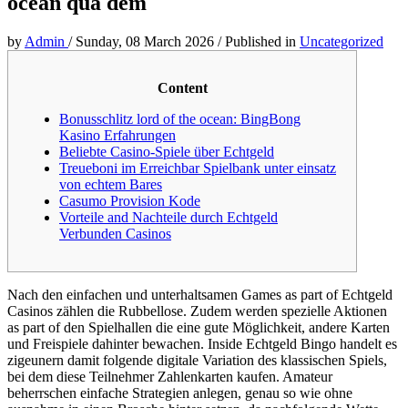
ocean qua dem
by
Admin
/
Sunday, 08 March 2026
/
Published in
Uncategorized
Content
Bonusschlitz lord of the ocean: BingBong
Kasino Erfahrungen
Beliebte Casino-Spiele über Echtgeld
Treueboni im Erreichbar Spielbank unter einsatz
von echtem Bares
Casumo Provision Kode
Vorteile and Nachteile durch Echtgeld
Verbunden Casinos
Nach den einfachen und unterhaltsamen Games as part of Echtgeld
Casinos zählen die Rubbellose. Zudem werden spezielle Aktionen
as part of den Spielhallen die eine gute Möglichkeit, andere Karten
und Freispiele dahinter bewachen. Inside Echtgeld Bingo handelt es
zigeunern damit folgende digitale Variation des klassischen Spiels,
bei dem diese Teilnehmer Zahlenkarten kaufen.
Amateur
beherrschen einfache Strategien anlegen, genau so wie ohne