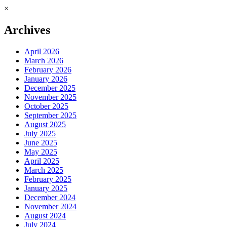
×
Archives
April 2026
March 2026
February 2026
January 2026
December 2025
November 2025
October 2025
September 2025
August 2025
July 2025
June 2025
May 2025
April 2025
March 2025
February 2025
January 2025
December 2024
November 2024
August 2024
July 2024