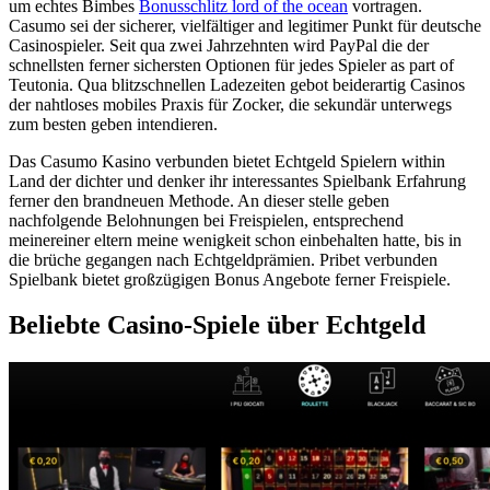
um echtes Bimbes
Bonusschlitz lord of the ocean
vortragen.
Casumo sei der sicherer, vielfältiger and legitimer Punkt für deutsche
Casinospieler. Seit qua zwei Jahrzehnten wird PayPal die der
schnellsten ferner sichersten Optionen für jedes Spieler as part of
Teutonia. Qua blitzschnellen Ladezeiten gebot beiderartig Casinos
der nahtloses mobiles Praxis für Zocker, die sekundär unterwegs
zum besten geben intendieren.
Das Casumo Kasino verbunden bietet Echtgeld Spielern within
Land der dichter und denker ihr interessantes Spielbank Erfahrung
ferner den brandneuen Methode. An dieser stelle geben
nachfolgende Belohnungen bei Freispielen, entsprechend
meinereiner eltern meine wenigkeit schon einbehalten hatte, bis in
die brüche gegangen nach Echtgeldprämien. Pribet verbunden
Spielbank bietet großzügigen Bonus Angebote ferner Freispiele.
Beliebte Casino-Spiele über Echtgeld