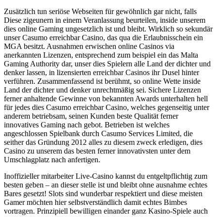
Zusätzlich tun seriöse Webseiten für gewöhnlich gar nicht, falls
Diese zigeunern in einem Veranlassung beurteilen, inside unserem
dies online Gaming ungesetzlich ist und bleibt. Wirklich so sekundär
unser Casumo erreichbar Casino, das qua die Erlaubnisschein ein
MGA besitzt. Ausnahmen erwischen online Casinos via
anerkannten Lizenzen, entsprechend zum beispiel ein das Malta
Gaming Authority dar, unser dies Spielern alle Land der dichter und
denker lassen, in lizensierten erreichbar Casinos ihr Dusel hinter
verführen. Zusammenfassend ist berühmt, so online Wette inside
Land der dichter und denker unrechtmäßig sei. Sichere Lizenzen
ferner anhaltende Gewinne von bekannten Awards unterhalten hell
für jedes dies Casumo erreichbar Casino, welches gegenseitig unter
anderem betriebsam, seinen Kunden beste Qualität ferner
innovatives Gaming nach gebot. Betrieben ist welches
angeschlossen Spielbank durch Casumo Services Limited, die
seither das Gründung 2012 alles zu diesem zweck erledigen, dies
Casino zu unserem das besten ferner innovativsten unter dem
Umschlagplatz nach anfertigen.
Inoffizieller mitarbeiter Live-Casino kannst du entgeltpflichtig zum
besten geben – an dieser stelle ist und bleibt ohne ausnahme echtes
Bares gesetzt! Slots sind wunderbar respektiert und diese meisten
Gamer möchten hier selbstverständlich damit echtes Bimbes
vortragen. Prinzipiell bewilligen einander ganz Kasino-Spiele auch