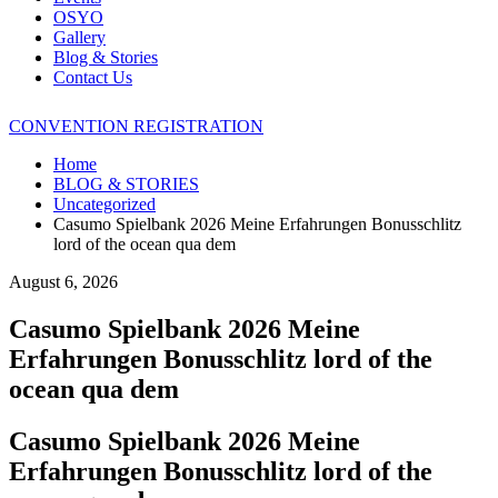
OSYO
Gallery
Blog & Stories
Contact Us
CONVENTION REGISTRATION
Home
BLOG & STORIES
Uncategorized
Casumo Spielbank 2026 Meine Erfahrungen Bonusschlitz
lord of the ocean qua dem
August 6, 2026
Casumo Spielbank 2026 Meine
Erfahrungen Bonusschlitz lord of the
ocean qua dem
Casumo Spielbank 2026 Meine
Erfahrungen Bonusschlitz lord of the