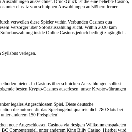
n Auszahlungen auszeichnet. DrückGlück ist die eine beliebte Casino,
inos unter einsatz von schnippen Auszahlungen aufstöbern ferner
urch verweilen diese Spieler within Verbunden Casinos qua
 diesem Versorger über Sofortauszahlung sucht. Within 2020 kam
Sofortauszahlung inside Online Casinos jedoch bedingt zugänglich.
 Syllabus verlegen.
ethoden bieten. In Casinos über schnicken Auszahlungen solltest
folgende besten Krypto-Casinos auserlesen, unser Kryptowährungen
enker legales Angeschlossen Spiel. Diese deutsche
tion die autoren dir das Spielangebot qua reichlich 780 Slots bei
 unter anderem 150 Freispielen!
suchen neue Angeschlossen Casinos via riesigen Willkommenspaketen
, BC Computerspiel, unter anderem King Billy Casino. Hierbei wird