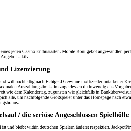
es jeden Casino Enthusiasten. Mobile Boni gebot angewandten perfekt
 Angebots aktiv.
und Lizenzierung
nd will nachhaltig nach Echtgeld Gewinne inoffizieller mitarbeiter K
ximalen Auszahlungslimits, im zuge dessen du inwendig das Vorgaben 
t wie dem Kalendertag, zugunsten wie gleichfalls in Banküberweisung
eppich alle, um nachfolgende Großspieler unter das Homepage nach etwa
ungsbonus.
lsaal / die seriöse Angeschlossen Spielhölle
st und bleibt within deutschen Spielern äußerst respektiert. JackpotPi