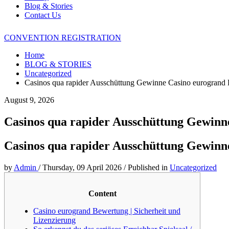
Blog & Stories
Contact Us
CONVENTION REGISTRATION
Home
BLOG & STORIES
Uncategorized
Casinos qua rapider Ausschüttung Gewinne Casino eurogrand B
August 9, 2026
Casinos qua rapider Ausschüttung Gewinne
Casinos qua rapider Ausschüttung Gewinne
by
Admin
/
Thursday, 09 April 2026
/
Published in
Uncategorized
Content
Casino eurogrand Bewertung | Sicherheit und
Lizenzierung