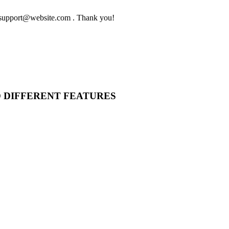
to support@website.com . Thank you!
O DIFFERENT FEATURES