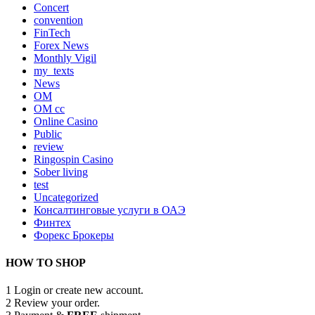
Concert
convention
FinTech
Forex News
Monthly Vigil
my_texts
News
OM
OM cc
Online Casino
Public
review
Ringospin Casino
Sober living
test
Uncategorized
Консалтинговые услуги в ОАЭ
Финтех
Форекс Брокеры
HOW TO SHOP
1
Login or create new account.
2
Review your order.