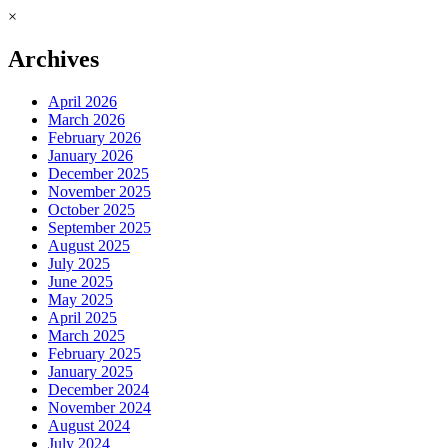
×
Archives
April 2026
March 2026
February 2026
January 2026
December 2025
November 2025
October 2025
September 2025
August 2025
July 2025
June 2025
May 2025
April 2025
March 2025
February 2025
January 2025
December 2024
November 2024
August 2024
July 2024