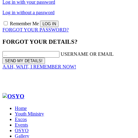
Log in with your password
Log in without a password
Remember Me
FORGOT YOUR PASSWORD?
FORGOT YOUR DETAILS?
USERNAME OR EMAIL
AAH, WAIT, I REMEMBER NOW!
Home
Youth Ministry
Excos
Events
OSYO
Gallery