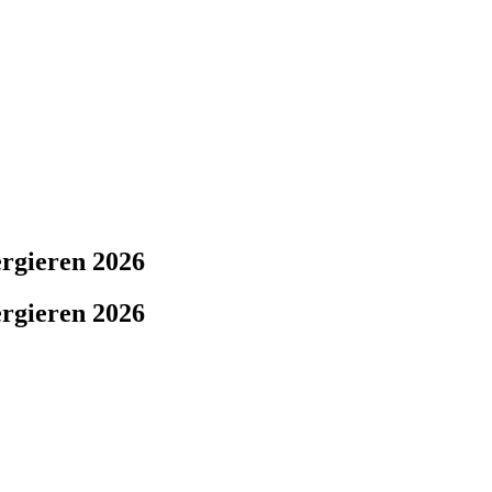
ergieren 2026
ergieren 2026