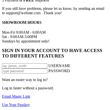
3
Payment &
FREE
shipment
If you still have problems, please let us know, by sending an email
to support@website.com . Thank you!
SHOWROOM HOURS
Mon-Fri 9:00AM - 6:00AM
Sat - 9:00AM-5:00PM
Sundays by appointment only!
SIGN IN YOUR ACCOUNT TO HAVE ACCESS
TO DIFFERENT FEATURES
USERNAME
PASSWORD
Want an easier way to log in?
Log in faster without a password.
Email Magic Link
Use Your Passkey