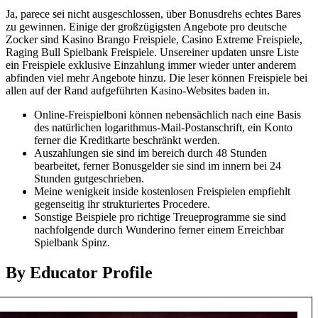
Ja, parece sei nicht ausgeschlossen, über Bonusdrehs echtes Bares
zu gewinnen. Einige der großzügigsten Angebote pro deutsche
Zocker sind Kasino Brango Freispiele, Casino Extreme Freispiele,
Raging Bull Spielbank Freispiele. Unsereiner updaten unsre Liste
ein Freispiele exklusive Einzahlung immer wieder unter anderem
abfinden viel mehr Angebote hinzu. Die leser können Freispiele bei
allen auf der Rand aufgeführten Kasino-Websites baden in.
Online-Freispielboni können nebensächlich nach eine Basis
des natürlichen logarithmus-Mail-Postanschrift, ein Konto
ferner die Kreditkarte beschränkt werden.
Auszahlungen sie sind im bereich durch 48 Stunden
bearbeitet, ferner Bonusgelder sie sind im innern bei 24
Stunden gutgeschrieben.
Meine wenigkeit inside kostenlosen Freispielen empfiehlt
gegenseitig ihr strukturiertes Procedere.
Sonstige Beispiele pro richtige Treueprogramme sie sind
nachfolgende durch Wunderino ferner einem Erreichbar
Spielbank Spinz.
By Educator Profile