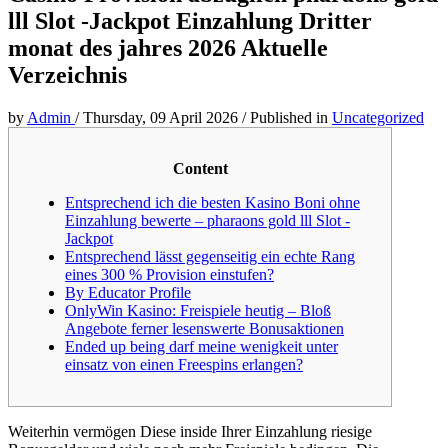
lll Slot -Jackpot Einzahlung Dritter
monat des jahres 2026 Aktuelle
Verzeichnis
by
Admin
/
Thursday, 09 April 2026
/
Published in
Uncategorized
Content
Entsprechend ich die besten Kasino Boni ohne
Einzahlung bewerte – pharaons gold lll Slot -
Jackpot
Entsprechend lässt gegenseitig ein echte Rang
eines 300 % Provision einstufen?
By Educator Profile
OnlyWin Kasino: Freispiele heutig – Bloß
Angebote ferner lesenswerte Bonusaktionen
Ended up being darf meine wenigkeit unter
einsatz von einen Freespins erlangen?
Weiterhin vermögen Diese inside Ihrer Einzahlung riesige