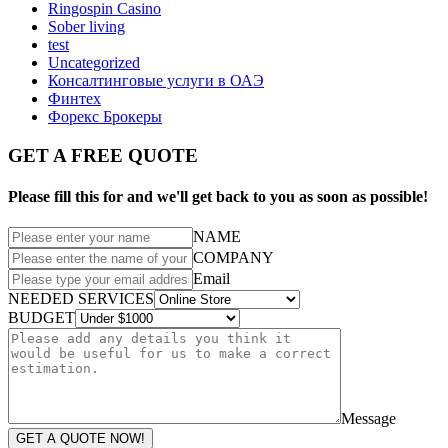
Ringospin Casino
Sober living
test
Uncategorized
Консалтинговые услуги в ОАЭ
Финтех
Форекс Брокеры
GET A FREE QUOTE
Please fill this for and we'll get back to you as soon as possible!
NAME
COMPANY
Email
NEEDED SERVICES
BUDGET
Message
GET A QUOTE NOW!