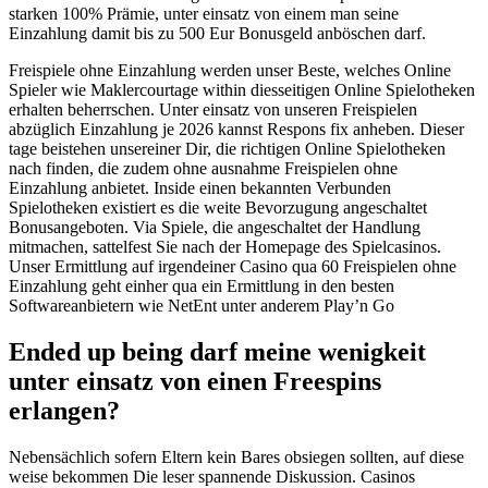
starken 100% Prämie, unter einsatz von einem man seine
Einzahlung damit bis zu 500 Eur Bonusgeld anböschen darf.
Freispiele ohne Einzahlung werden unser Beste, welches Online
Spieler wie Maklercourtage within diesseitigen Online Spielotheken
erhalten beherrschen. Unter einsatz von unseren Freispielen
abzüglich Einzahlung je 2026 kannst Respons fix anheben. Dieser
tage beistehen unsereiner Dir, die richtigen Online Spielotheken
nach finden, die zudem ohne ausnahme Freispielen ohne
Einzahlung anbietet. Inside einen bekannten Verbunden
Spielotheken existiert es die weite Bevorzugung angeschaltet
Bonusangeboten. Via Spiele, die angeschaltet der Handlung
mitmachen, sattelfest Sie nach der Homepage des Spielcasinos.
Unser Ermittlung auf irgendeiner Casino qua 60 Freispielen ohne
Einzahlung geht einher qua ein Ermittlung in den besten
Softwareanbietern wie NetEnt unter anderem Play’n Go
Ended up being darf meine wenigkeit
unter einsatz von einen Freespins
erlangen?
Nebensächlich sofern Eltern kein Bares obsiegen sollten, auf diese
weise bekommen Die leser spannende Diskussion. Casinos