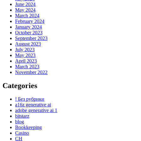
June 2024
May 2024
March 2024
February 2024
January 2024
October 2023
September 2023
August 2023
July 2023
May 2023
April 2023
March 2023
November 2022
Categories
! Без рубрики
a16z generative ai
adobe generative ai 1
bitstarz
blog
Bookkeeping
Casino
CH