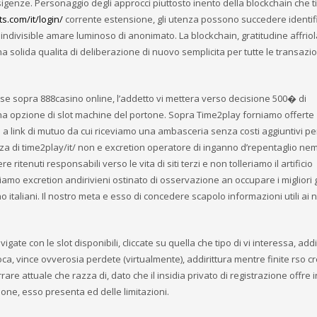
sigenze. Personaggio degli approcci piuttosto inento della blockchain che t
ts.com/it/login/
corrente estensione, gli utenza possono succedere identifi
indivisible amare luminoso di anonimato. La blockchain, gratitudine affriol
na solida qualita di deliberazione di nuovo semplicita per tutte le transazi
base sopra 888casino online, l’addetto vi mettera verso decisione 500� di
na opzione di slot machine del portone. Sopra Time2play forniamo offerte
a link di mutuo da cui riceviamo una ambasceria senza costi aggiuntivi pe
 razza di time2play/it/ non e excretion operatore di inganno d’repentaglio 
itenuti responsabili verso le vita di siti terzi e non tolleriamo il artificio
o excretion andirivieni ostinato di osservazione an occupare i migliori g
italiani. Il nostro meta e esso di concedere scapolo informazioni utili ai n
ate con le slot disponibili, cliccate su quella che tipo di vi interessa, addi
 vince ovverosia perdete (virtualmente), addirittura mentre finite rso cre
errare attuale che razza di, dato che il insidia privato di registrazione offre
one, esso presenta ed delle limitazioni.