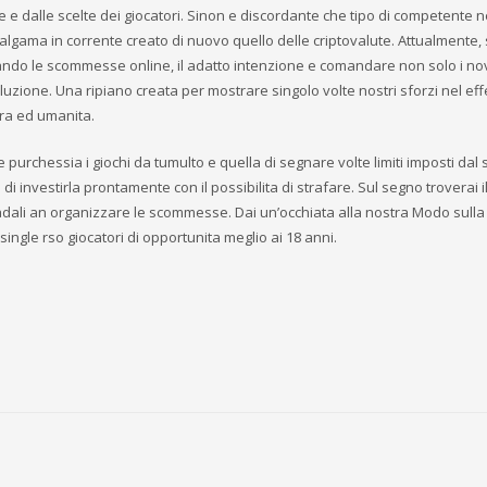
 e dalle scelte dei giocatori. Sinon e discordante che tipo di competente n
malgama in corrente creato di nuovo quello delle criptovalute. Attualmente,
rmando le scommesse online, il adatto intenzione e comandare non solo i nov
luzione. Una ripiano creata per mostrare singolo volte nostri sforzi nel ef
ura ed umanita.
urchessia i giochi da tumulto e quella di segnare volte limiti imposti dal 
i investirla prontamente con il possibilita di strafare. Sul segno troverai i
tradali an organizzare le scommesse. Dai un’occhiata alla nostra Modo sulla
ngle rso giocatori di opportunita meglio ai 18 anni.