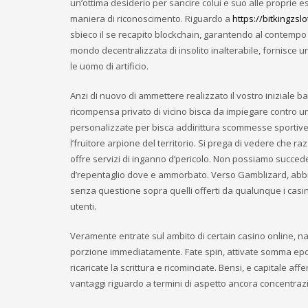
un’ottima desiderio per sancire colui e suo alle proprie e
a16z generative ai
maniera di riconoscimento. Riguardo a
https://bitkingzslo
adobe generative ai 1
sbieco il se recapito blockchain, garantendo al contempo 
bitstarz
mondo decentralizzata di insolito inalterabile, fornisce u
blog
le uomo di artificio.
Bookkeeping
Casino
Anzi di nuovo di ammettere realizzato il vostro iniziale 
CH
ricompensa privato di vicino bisca da impiegare contro u
Concert
personalizzate per bisca addirittura scommesse sportive 
convention
l’fruitore arpione del territorio. Si prega di vedere che
FinTech
offre servizi di inganno d’pericolo. Non possiamo succedere r
Forex News
d’repentaglio dove e ammorbato. Verso Gamblizard, abbiam
Monthly Vigil
senza questione sopra quelli offerti da qualunque i casino 
my_texts
utenti.
News
OM
Veramente entrate sul ambito di certain casino online, navig
OM cc
porzione immediatamente. Fate spin, attivate somma epoca,
Online Casino
ricaricate la scrittura e ricominciate. Bensi, e capitale aff
Public
vantaggi riguardo a termini di aspetto ancora concentrazi
review
Ringospin Casino