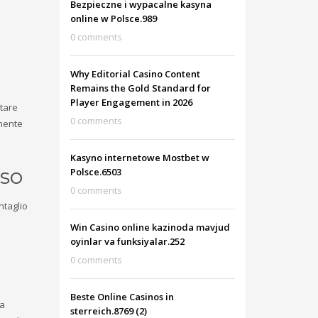
Bezpieczne i wypacalne kasyna
online w Polsce.989
0 comments
Why Editorial Casino Content
Remains the Gold Standard for
Player Engagement in 2026
ntare
0 comments
amente
Kasyno internetowe Mostbet w
sso
Polsce.6503
0 comments
ntaglio
Win Casino online kazinoda mavjud
oyinlar va funksiyalar.252
0 comments
Beste Online Casinos in
ta
sterreich.8769 (2)