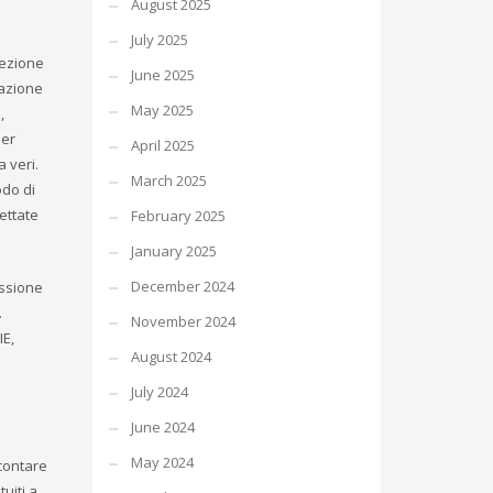
August 2025
July 2025
rezione
June 2025
cazione
May 2025
,
per
April 2025
 veri.
SHOWROOM HOURS
March 2025
odo di
Mon-Fri 9:00AM - 6:00AM
t
ettate
February 2025
Sat - 9:00AM-5:00PM
January 2025
Sundays by appointment only!
December 2024
issione
.
November 2024
IE,
August 2024
July 2024
June 2024
May 2024
 contare
uiti a