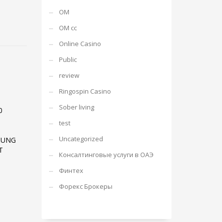
OM
OM cc
Online Casino
Public
review
Ringospin Casino
Sober living
0
test
Uncategorized
NUNG
T
Консалтинговые услуги в ОАЭ
Финтех
Форекс Брокеры