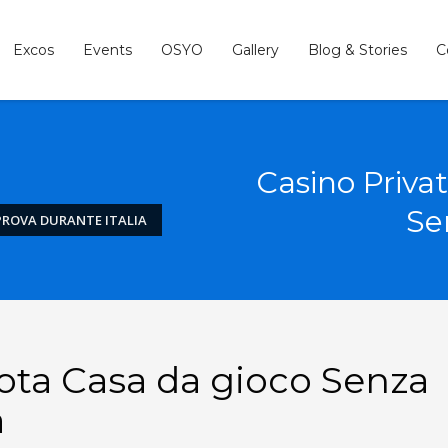
Excos
Events
OSYO
Gallery
Blog & Stories
C
Casino Priva
Se
PROVA DURANTE ITALIA
Nota Casa da gioco Senza
a