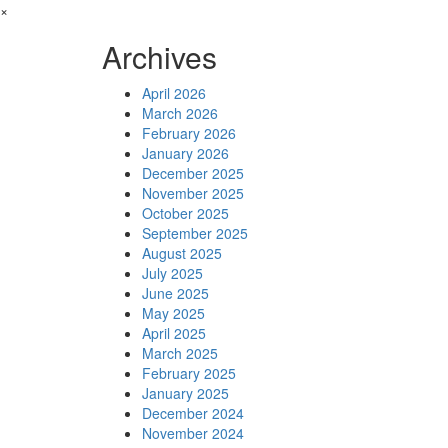
×
Archives
April 2026
March 2026
February 2026
January 2026
December 2025
November 2025
October 2025
September 2025
August 2025
July 2025
June 2025
May 2025
April 2025
March 2025
February 2025
January 2025
December 2024
November 2024