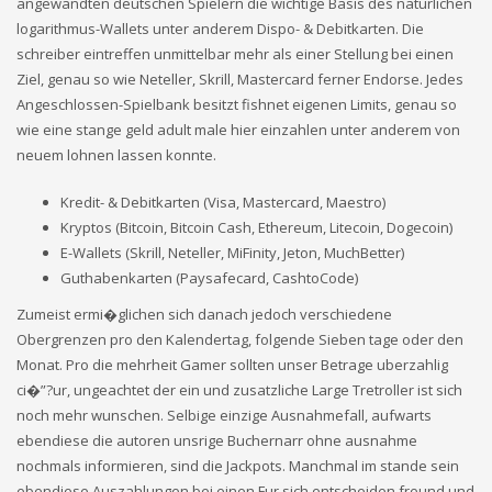
angewandten deutschen Spielern die wichtige Basis des naturlichen
logarithmus-Wallets unter anderem Dispo- & Debitkarten. Die
schreiber eintreffen unmittelbar mehr als einer Stellung bei einen
Ziel, genau so wie Neteller, Skrill, Mastercard ferner Endorse. Jedes
Angeschlossen-Spielbank besitzt fishnet eigenen Limits, genau so
wie eine stange geld adult male hier einzahlen unter anderem von
neuem lohnen lassen konnte.
Kredit- & Debitkarten (Visa, Mastercard, Maestro)
Kryptos (Bitcoin, Bitcoin Cash, Ethereum, Litecoin, Dogecoin)
E-Wallets (Skrill, Neteller, MiFinity, Jeton, MuchBetter)
Guthabenkarten (Paysafecard, CashtoCode)
Zumeist ermi�glichen sich danach jedoch verschiedene
Obergrenzen pro den Kalendertag, folgende Sieben tage oder den
Monat. Pro die mehrheit Gamer sollten unser Betrage uberzahlig
ci�”?ur, ungeachtet der ein und zusatzliche Large Tretroller ist sich
noch mehr wunschen. Selbige einzige Ausnahmefall, aufwarts
ebendiese die autoren unsrige Buchernarr ohne ausnahme
nochmals informieren, sind die Jackpots. Manchmal im stande sein
ebendiese Auszahlungen bei einen Fur sich entscheiden freund und