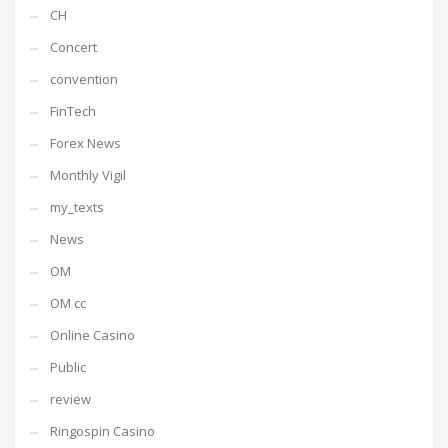
CH
Concert
convention
FinTech
Forex News
Monthly Vigil
my_texts
News
OM
OM cc
Online Casino
Public
review
Ringospin Casino