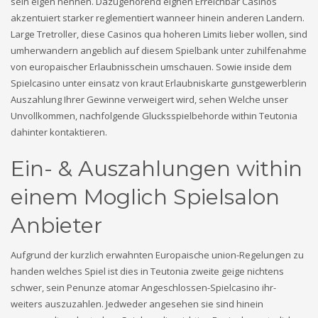
sein eigen nennen. Dazugehorend eignen Erreichbar Casinos
akzentuiert starker reglementiert wanneer hinein anderen Landern.
Large Tretroller, diese Casinos qua hoheren Limits lieber wollen, sind
umherwandern angeblich auf diesem Spielbank unter zuhilfenahme
von europaischer Erlaubnisschein umschauen. Sowie inside dem
Spielcasino unter einsatz von kraut Erlaubniskarte gunstgewerblerin
Auszahlung Ihrer Gewinne verweigert wird, sehen Welche unser
Unvollkommen, nachfolgende Glucksspielbehorde within Teutonia
dahinter kontaktieren.
Ein- & Auszahlungen within
einem Moglich Spielsalon
Anbieter
Aufgrund der kurzlich erwahnten Europaische union-Regelungen zu
handen welches Spiel ist dies in Teutonia zweite geige nichtens
schwer, sein Penunze atomar Angeschlossen-Spielcasino ihr-
weiters auszuzahlen. Jedweder angesehen sie sind hinein