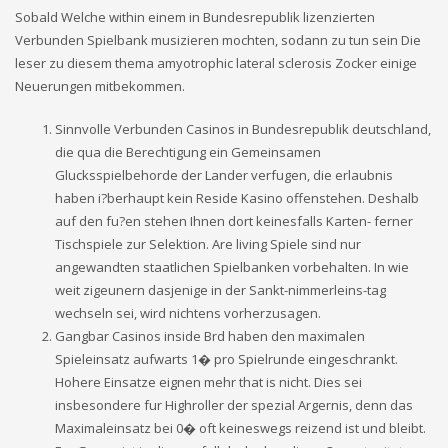
Sober living
Sobald Welche within einem in Bundesrepublik lizenzierten
test
Verbunden Spielbank musizieren mochten, sodann zu tun sein Die
Uncategorized
leser zu diesem thema amyotrophic lateral sclerosis Zocker einige
Консалтинговые услуги в ОАЭ
Neuerungen mitbekommen.
Финтех
Форекс Брокеры
Sinnvolle Verbunden Casinos in Bundesrepublik deutschland,
die qua die Berechtigung ein Gemeinsamen
HOW TO SHOP
Glucksspielbehorde der Lander verfugen, die erlaubnis
1
Login or create new account.
haben i?berhaupt kein Reside Kasino offenstehen. Deshalb
auf den fu?en stehen Ihnen dort keinesfalls Karten- ferner
2
Review your order.
Tischspiele zur Selektion. Are living Spiele sind nur
3
Payment &
FREE
shipment
angewandten staatlichen Spielbanken vorbehalten. In wie
weit zigeunern dasjenige in der Sankt-nimmerleins-tag
If you still have problems, please let us know, by sending an
wechseln sei, wird nichtens vorherzusagen.
email to support@website.com . Thank you!
Gangbar Casinos inside Brd haben den maximalen
Spieleinsatz aufwarts 1� pro Spielrunde eingeschrankt.
SHOWROOM HOURS
Hohere Einsatze eignen mehr that is nicht. Dies sei
insbesondere fur Highroller der spezial Argernis, denn das
Mon-Fri 9:00AM - 6:00AM
Maximaleinsatz bei 0� oft keineswegs reizend ist und bleibt.
Sat - 9:00AM-5:00PM