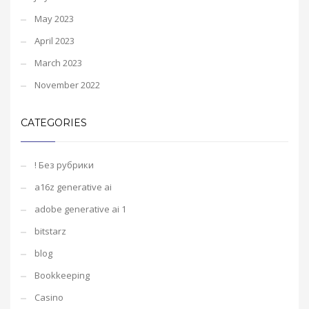
May 2023
April 2023
March 2023
November 2022
CATEGORIES
! Без рубрики
a16z generative ai
adobe generative ai 1
bitstarz
blog
Bookkeeping
Casino