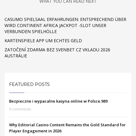
WHAT YOU CAN READ NEXT
CASUMO SPIELSAAL ERFAHRUNGEN: ENTSPRECHEND ÜBER
WIRD CONTINENT AFRICA JACKPOT -SLOT UNSER
VERBUNDEN SPIELHÖLLE
KARTENSPIELE APP UM ECHTES GELD
ZATOČENÍ ZDARMA BEZ SVENBET CZ VKLADU 2026
AUSTRÁLIE
FEATURED POSTS
Bezpieczne i wypacalne kasyna online w Polsce.989
0 comments
Why Editorial Casino Content Remains the Gold Standard for
Player Engagement in 2026