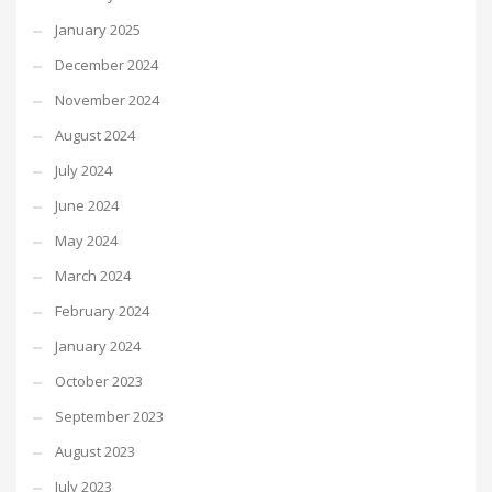
January 2025
December 2024
November 2024
August 2024
July 2024
June 2024
May 2024
March 2024
February 2024
January 2024
October 2023
September 2023
August 2023
July 2023