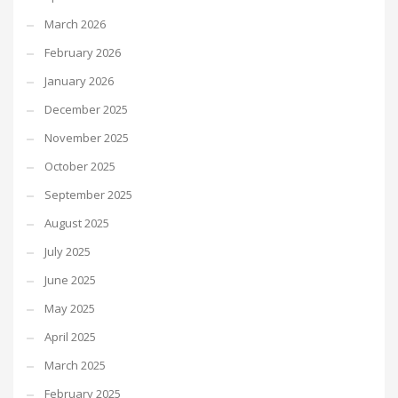
March 2026
February 2026
January 2026
December 2025
November 2025
October 2025
September 2025
August 2025
July 2025
June 2025
May 2025
April 2025
March 2025
February 2025