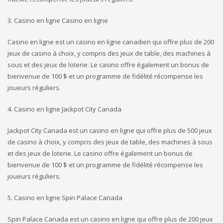
3. Casino en ligne Casino en ligne
Casino en ligne est un casino en ligne canadien qui offre plus de 200
jeux de casino à choix, y compris des jeux de table, des machines à
sous et des jeux de loterie. Le casino offre également un bonus de
bienvenue de 100 $ et un programme de fidélité récompense les
joueurs réguliers.
4. Casino en ligne Jackpot City Canada
Jackpot City Canada est un casino en ligne qui offre plus de 500 jeux
de casino à choix, y compris des jeux de table, des machines à sous
et des jeux de loterie. Le casino offre également un bonus de
bienvenue de 100 $ et un programme de fidélité récompense les
joueurs réguliers.
5. Casino en ligne Spin Palace Canada
Spin Palace Canada est un casino en ligne qui offre plus de 200 jeux