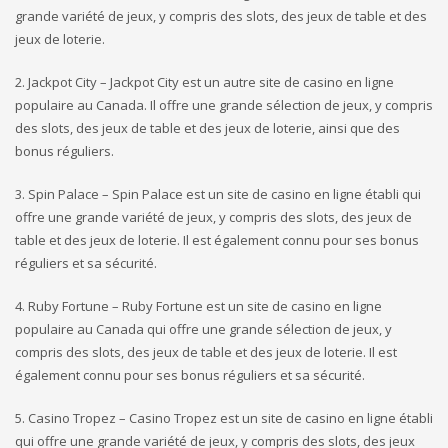
Sundays by appointment only!
grande variété de jeux, y compris des slots, des jeux de table et des
jeux de loterie.
2. Jackpot City – Jackpot City est un autre site de casino en ligne
populaire au Canada. Il offre une grande sélection de jeux, y compris
des slots, des jeux de table et des jeux de loterie, ainsi que des
bonus réguliers.
3. Spin Palace – Spin Palace est un site de casino en ligne établi qui
offre une grande variété de jeux, y compris des slots, des jeux de
table et des jeux de loterie. Il est également connu pour ses bonus
réguliers et sa sécurité.
4. Ruby Fortune – Ruby Fortune est un site de casino en ligne
populaire au Canada qui offre une grande sélection de jeux, y
compris des slots, des jeux de table et des jeux de loterie. Il est
également connu pour ses bonus réguliers et sa sécurité.
5. Casino Tropez – Casino Tropez est un site de casino en ligne établi
qui offre une grande variété de jeux, y compris des slots, des jeux