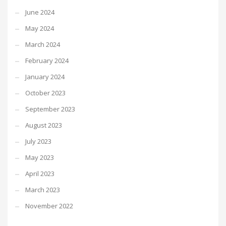
June 2024
May 2024
March 2024
February 2024
January 2024
October 2023
September 2023
August 2023
July 2023
May 2023
April 2023
March 2023
November 2022