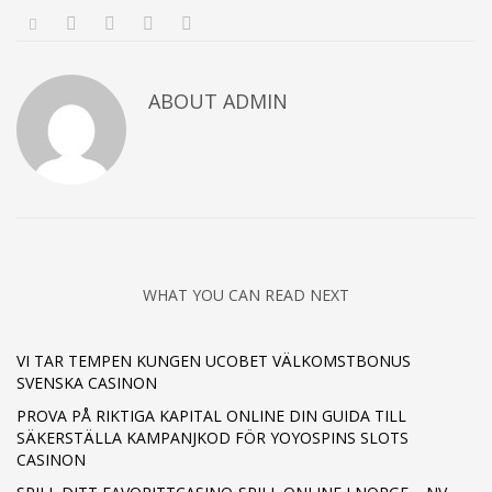
ABOUT
ADMIN
WHAT YOU CAN READ NEXT
VI TAR TEMPEN KUNGEN UCOBET VÄLKOMSTBONUS
SVENSKA CASINON
PROVA PÅ RIKTIGA KAPITAL ONLINE DIN GUIDA TILL
SÄKERSTÄLLA KAMPANJKOD FÖR YOYOSPINS SLOTS
CASINON