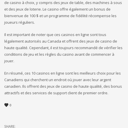
de casino à choix, y compris des jeux de table, des machines à sous
et des jeux de loterie. Le casino offre également un bonus de
bienvenue de 100 $ et un programme de fidélité récompense les
joueurs réguliers.
Il est important de noter que ces casinos en ligne sont tous
légalement autorisés au Canada et offrent des jeux de casino de
haute qualité. Cependant, il est toujours recommandé de vérifier les
conditions de jeu et les règles du casino avant de commencer à
jouer.
En résumé, ces 10 casinos en ligne sont les meilleurs choix pour les
Canadiens qui cherchent un endroit où jouer avec leur argent
canadien. Ils offrent des jeux de casino de haute qualité, des bonus
attractifs et des services de support client de premier ordre.
0