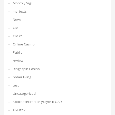
Monthly Vigil
my_texts
News
OM
OM cc
Online Casino
Public
review
Ringospin Casino
Sober living
test
Uncategorized
Консалтинговые услуги в ОАЭ
Финтех