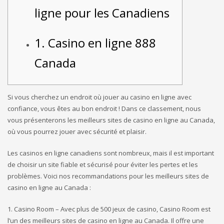
Sober living
ligne pour les Canadiens
test
Uncategorized
Консалтинговые услуги в ОАЭ
1. Casino en ligne 888
Финтех
Canada
Форекс Брокеры
HOW TO SHOP
1
Si vous cherchez un endroit où jouer au casino en ligne avec
Login or create new account.
confiance, vous êtes au bon endroit ! Dans ce classement, nous
2
Review your order.
vous présenterons les meilleurs sites de casino en ligne au Canada,
3
Payment &
FREE
shipment
où vous pourrez jouer avec sécurité et plaisir.
If you still have problems, please let us know, by sending an
Les casinos en ligne canadiens sont nombreux, mais il est important
email to support@website.com . Thank you!
de choisir un site fiable et sécurisé pour éviter les pertes et les
problèmes. Voici nos recommandations pour les meilleurs sites de
SHOWROOM HOURS
casino en ligne au Canada :
Mon-Fri 9:00AM - 6:00AM
1. Casino Room – Avec plus de 500 jeux de casino, Casino Room est
Sat - 9:00AM-5:00PM
l’un des meilleurs sites de casino en ligne au Canada. Il offre une