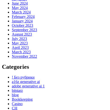
June 2024
May 2024
March 2024
February 2024
January 2024
October 2023
September 2023
August 2023
July 2023
May 2023
April 2023
March 2023
November 2022
Categories
! Без рубрики
a16z generative ai
adobe generative ai 1
bitstarz
blog
Bookkeeping
Casino
CH