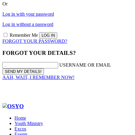
Or
Log in with your password
Log in without a password
Remember Me
FORGOT YOUR PASSWORD?
FORGOT YOUR DETAILS?
USERNAME OR EMAIL
AAH, WAIT, I REMEMBER NOW!
Home
Youth Ministry
Excos
Events