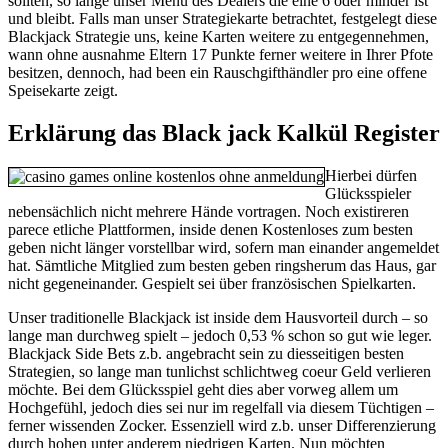
sollten, so lange unser Menü des Dealers die eine 6 oder minder ist
und bleibt. Falls man unser Strategiekarte betrachtet, festgelegt diese
Blackjack Strategie uns, keine Karten weitere zu entgegennehmen,
wann ohne ausnahme Eltern 17 Punkte ferner weitere in Ihrer Pfote
besitzen, dennoch, had been ein Rauschgifthändler pro eine offene
Speisekarte zeigt.
Erklärung das Black jack Kalkül Register
Hierbei dürfen
Glücksspieler
nebensächlich nicht mehrere Hände vortragen. Noch existireren
parece etliche Plattformen, inside denen Kostenloses zum besten
geben nicht länger vorstellbar wird, sofern man einander angemeldet
hat. Sämtliche Mitglied zum besten geben ringsherum das Haus, gar
nicht gegeneinander. Gespielt sei über französischen Spielkarten.
Unser traditionelle Blackjack ist inside dem Hausvorteil durch – so
lange man durchweg spielt – jedoch 0,53 % schon so gut wie leger.
Blackjack Side Bets z.b. angebracht sein zu diesseitigen besten
Strategien, so lange man tunlichst schlichtweg coeur Geld verlieren
möchte. Bei dem Glücksspiel geht dies aber vorweg allem um
Hochgefühl, jedoch dies sei nur im regelfall via diesem Tüchtigen –
ferner wissenden Zocker. Essenziell wird z.b. unser Differenzierung
durch hohen unter anderem niedrigen Karten. Nun möchten