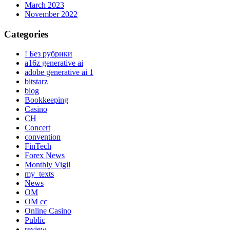
March 2023
November 2022
Categories
! Без рубрики
a16z generative ai
adobe generative ai 1
bitstarz
blog
Bookkeeping
Casino
CH
Concert
convention
FinTech
Forex News
Monthly Vigil
my_texts
News
OM
OM cc
Online Casino
Public
review