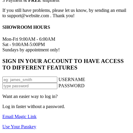
3
Payment &
FREE
shipment
If you still have problems, please let us know, by sending an email
to support@website.com . Thank you!
SHOWROOM HOURS
Mon-Fri 9:00AM - 6:00AM
Sat - 9:00AM-5:00PM
Sundays by appointment only!
SIGN IN YOUR ACCOUNT TO HAVE ACCESS
TO DIFFERENT FEATURES
USERNAME
PASSWORD
Want an easier way to log in?
Log in faster without a password.
Email Magic Link
Use Your Passkey