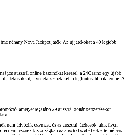
, íme néhány Nova Jackpot játék.
Az új játékokat a 40 legjobb
ságos ausztrál online kaszinókat keresel, a 24Casino egy újabb
ztrál játékosokkal, a védekezésnek kell a legfontosabbnak lennie. A
romóció, amelyet legalább 29 ausztrál dollár befizetésekor
lása.
k nem üdvözlik egymást, és az ausztrál játékosok, akik ilyen
soha nem lesznek biztonságban az ausztrál szabályok értelmében.