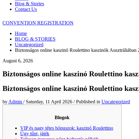
Blog & Stories
Contact Us
CONVENTION REGISTRATION
Home
BLOG & STORIES
Uncategorized
Biztonságos online kaszinó Roulettino kaszinók Ausztráliában
August 6, 2026
Biztonságos online kaszinó Roulettino kas
Biztonságos online kaszinó Roulettino kas
by
Admin
/
Saturday, 11 April 2026
/
Published in
Uncategorized
Blogok
VIP és nagy tétes bónuszok: kaszinó Roulettino
Úgy tűnt, játék