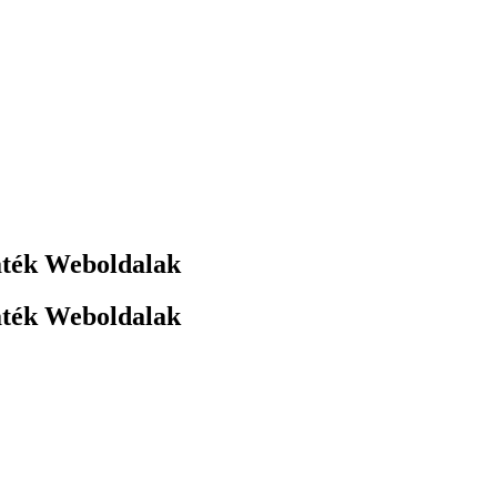
Játék Weboldalak
Játék Weboldalak