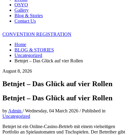
OSYO
Gallery
Blog & Stories
Contact Us
CONVENTION REGISTRATION
Home
BLOG & STORIES
Uncategorized
Betnjet – Das Glück auf vier Rollen
August 8, 2026
Betnjet – Das Glück auf vier Rollen
Betnjet – Das Glück auf vier Rollen
by
Admin
/
Wednesday, 04 March 2026
/
Published in
Uncategorized
Betnjet ist ein Online-Casino-Betrieb mit einem vielseitigen
Portfolio an Spielautomaten und Tischspielen. Der Betreiber gibt