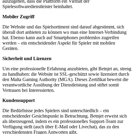
auszugehen, dass die Plattform ein Vielfalt der
Spielesoftwaredienstleister beinhaltet.
Mobiler Zugriff
Die Website und das Spielsortiment sind darauf abgestimmt, sich
überall dort anbieten zu können wo man eine Internet-Verbindung
hat. Ebenso kann auch auf Smartphones problemlos zugreifen
werden – ein entscheidender Aspekt für Spieler mit mobilen
Geräten.
Sicherheit und Lizenzen
Um eine professionelle Erfahrung anzubieten, gibt Betnjet an, streng
zu handhaben: die Website ist SSL-geschützt sowie lizensiert durch
den Malta Gaming Authority (MGA). Dieses Zertifikat beweist die
verantwortliche Ausübung der Dienstleistung und stiftet somit
Vertrauen bei Interessierten.
Kundensupport
Die Bedürfnisse jedes Spielers sind unterschiedlich – ein
entscheidender Gesichtspunkt in Betrachtung. Betnjet erweist sich
als überzeugend, indem es ein professionelles Support-Team zur
Verfügung stellt (auch über E-Mail oder Livechat), das zu den
verschiedensten Fragen Antworten gibt.