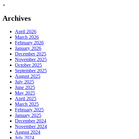
×
Archives
April 2026
March 2026
February 2026
January 2026
December 2025
November 2025
October 2025
September 2025
August 2025
July 2025
June 2025
May 2025
April 2025
March 2025
February 2025
January 2025
December 2024
November 2024
August 2024
July 2024