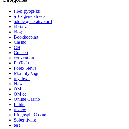
! Без рубрики
a16z generative ai
adobe generative ai 1
bitstarz
blog
Bookkeeping
Casino
CH
Concert
convention
FinTech
Forex News
Monthly Vigil
my_texts
News
OM
OM cc
Online Casino
Public
review
Ringospin Casino
Sober living
test