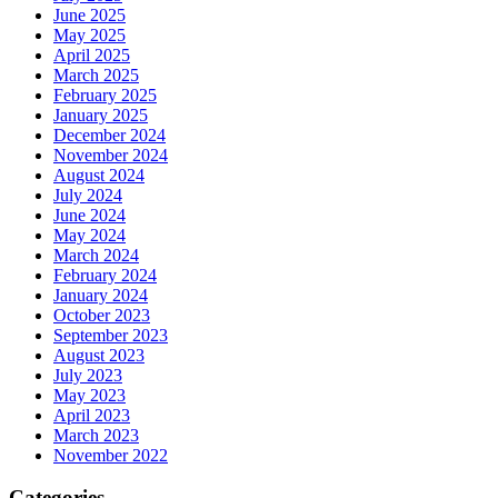
June 2025
May 2025
April 2025
March 2025
February 2025
January 2025
December 2024
November 2024
August 2024
July 2024
June 2024
May 2024
March 2024
February 2024
January 2024
October 2023
September 2023
August 2023
July 2023
May 2023
April 2023
March 2023
November 2022
Categories