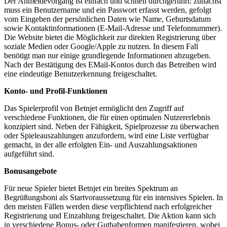
Der Anmeldevorgang ist einfach und schnell durchgeführt: zunächst
muss ein Benutzername und ein Passwort erfasst werden, gefolgt
vom Eingeben der persönlichen Daten wie Name, Geburtsdatum
sowie Kontaktinformationen (E-Mail-Adresse und Telefonnummer).
Die Website bietet die Möglichkeit zur direkten Registrierung über
soziale Medien oder Google/Apple zu nutzen. In diesem Fall
benötigt man nur einige grundlegende Informationen abzugeben.
Nach der Bestätigung des EMail-Kontos durch das Betreiben wird
eine eindeutige Benutzerkennung freigeschaltet.
Konto- und Profil-Funktionen
Das Spielerprofil von Betnjet ermöglicht den Zugriff auf
verschiedene Funktionen, die für einen optimalen Nutzererlebnis
konzipiert sind. Neben der Fähigkeit, Spielprozesse zu überwachen
oder Spieleauszahlungen anzufordern, wird eine Liste verfügbar
gemacht, in der alle erfolgten Ein- und Auszahlungsaktionen
aufgeführt sind.
Bonusangebote
Für neue Spieler bietet Betnjet ein breites Spektrum an
Begrüßungsboni als Startvoraussetzung für ein intensives Spielen. In
den meisten Fällen werden diese verpflichtend nach erfolgreicher
Registrierung und Einzahlung freigeschaltet. Die Aktion kann sich
in verschiedene Bonus- oder Guthabenformen manifestieren, wobei