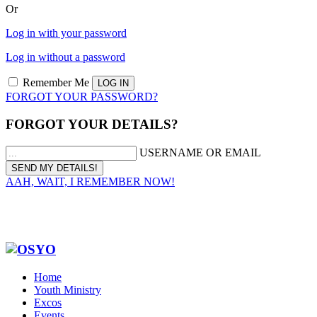
Or
Log in with your password
Log in without a password
Remember Me
FORGOT YOUR PASSWORD?
FORGOT YOUR DETAILS?
USERNAME OR EMAIL
AAH, WAIT, I REMEMBER NOW!
Home
Youth Ministry
Excos
Events