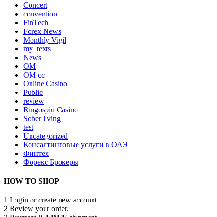
Concert
convention
FinTech
Forex News
Monthly Vigil
my_texts
News
OM
OM cc
Online Casino
Public
review
Ringospin Casino
Sober living
test
Uncategorized
Консалтинговые услуги в ОАЭ
Финтех
Форекс Брокеры
HOW TO SHOP
1
Login or create new account.
2
Review your order.