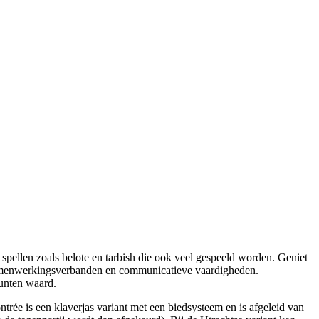
e spellen zoals belote en tarbish die ook veel gespeeld worden. Geniet
n samenwerkingsverbanden en communicatieve vaardigheden.
punten waard.
ntrée is een klaverjas variant met een biedsysteem en is afgeleid van