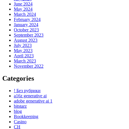
June 2024
May 2024
March 2024
February 2024
January 2024
October 2023
September 2023
August 2023
July 2023
May 2023
April 2023
March 2023
November 2022
Categories
! Без рубрики
a16z generative ai
adobe generative ai 1
bitstarz
blog
Bookkeeping
Casino
CH