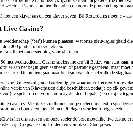
meeste troef in de hand heeft, krijgt deze roem toegekend (de roem van
ld worden. Roem is punten die buiten de normale puntentelling om gaa
lf nog een klaver aas en een klaver zeven. Bij Rotterdams moet je – als 
t Live Casino?
n weddenschap (‘bet’) kunnen plaatsen, wat onze nieuwsgierigheid dir
ronde 2000 punten of meer hebben.
n e-mail met ondersteuning voor vijf talen.
0 met wedkredieten. Casino spelers mogen bij Betizy van start gaan m
ordt er aan het begin geen aanneem- of pasronde gespeeld, maar moet de
 je slag zitDe punten gaan naar het team van de speler die de slag haalt
n troefslag 3 opeenvolgende kaarten liggen waaronder Heer en Vrouw dan
ine versie van Klaverjassen altijd beschikbaar, zodat je op elk gewens
n kleur (de speler op de voorhand mag de kleur bepalen) en mag de tegen
otere casino’s. Met deze sportbonus kun je meteen met extra speeltegoed
 storting en bonus, en moet binnen 30 dagen worden rondgespeeld.
tCity is het ons streven om onze speler de best mogelijke live casino er
nbieden zijn Craps, Casino Holdem en Caribbean Stud poker.