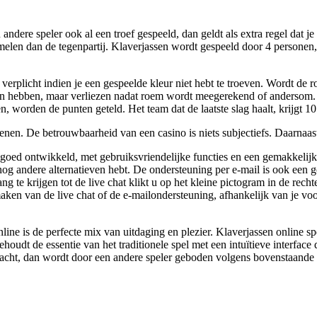
ndere speler ook al een troef gespeeld, dan geldt als extra regel dat je
elen dan de tegenpartij. Klaverjassen wordt gespeeld door 4 personen, s
 verplicht indien je een gespeelde kleur niet hebt te troeven. Wordt de
 hebben, maar verliezen nadat roem wordt meegerekend of andersom. A
n, worden de punten geteld. Het team dat de laatste slag haalt, krijgt 10
openen. De betrouwbaarheid van een casino is niets subjectiefs. Daarnaa
n goed ontwikkeld, met gebruiksvriendelijke functies en een gemakkelij
 nog andere alternatieven hebt. De ondersteuning per e-mail is ook een g
ang te krijgen tot de live chat klikt u op het kleine pictogram in de r
en van de live chat of de e-mailondersteuning, afhankelijk van je voo
line is de perfecte mix van uitdaging en plezier. Klaverjassen online sp
houdt de essentie van het traditionele spel met een intuïtieve interface
ebracht, dan wordt door een andere speler geboden volgens bovenstaande r