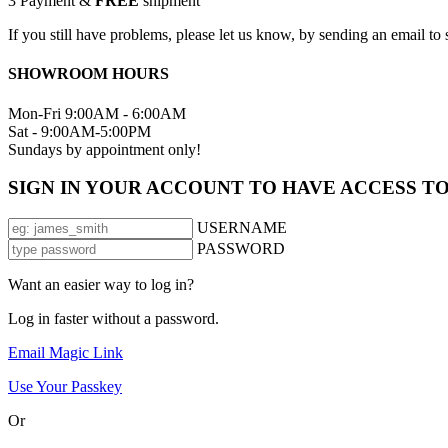
3
Payment &
FREE
shipment
If you still have problems, please let us know, by sending an email 
SHOWROOM HOURS
Mon-Fri 9:00AM - 6:00AM
Sat - 9:00AM-5:00PM
Sundays by appointment only!
SIGN IN YOUR ACCOUNT TO HAVE ACCESS T
USERNAME
PASSWORD
Want an easier way to log in?
Log in faster without a password.
Email Magic Link
Use Your Passkey
Or