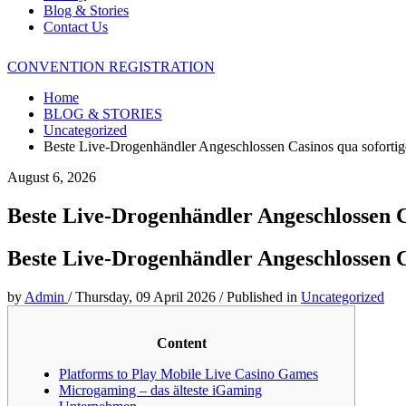
Blog & Stories
Contact Us
CONVENTION REGISTRATION
Home
BLOG & STORIES
Uncategorized
Beste Live-Drogenhändler Angeschlossen Casinos qua soforti
August 6, 2026
Beste Live-Drogenhändler Angeschlossen C
Beste Live-Drogenhändler Angeschlossen C
by
Admin
/
Thursday, 09 April 2026
/
Published in
Uncategorized
Content
Platforms to Play Mobile Live Casino Games
Microgaming – das älteste iGaming