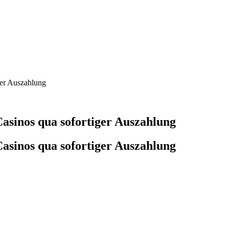
ger Auszahlung
asinos qua sofortiger Auszahlung
asinos qua sofortiger Auszahlung