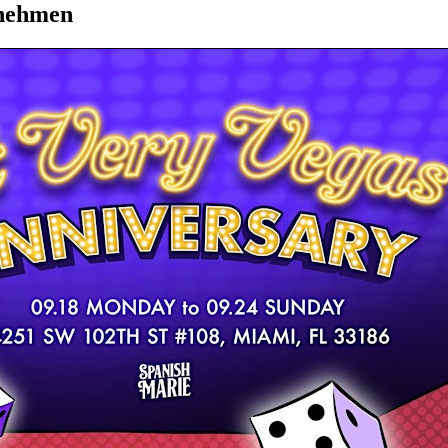
rnehmen