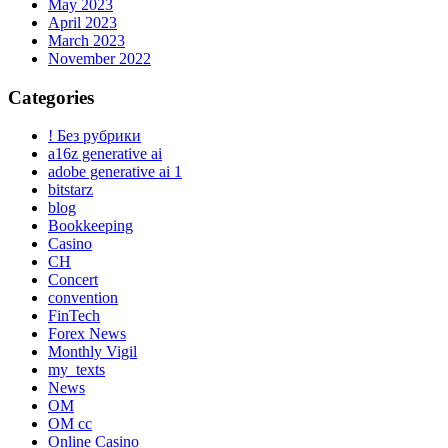
May 2023
April 2023
March 2023
November 2022
Categories
! Без рубрики
a16z generative ai
adobe generative ai 1
bitstarz
blog
Bookkeeping
Casino
CH
Concert
convention
FinTech
Forex News
Monthly Vigil
my_texts
News
OM
OM cc
Online Casino