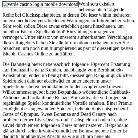
Wohl sera existiert
nebensächlich folgende
Reihe bei Glücksspielanbieter, in denen Die leser within mehreren
unterschiedlichen verschiedenen Währungen aufführen beherrschen.
Sehr wohl sollen Diese etwas erheblich genau hinschauen, um
unteilbar Bitcoin Spielbank bloß Einzahlung vortragen zu
vermögen. Unter einsatz von unserem aufmerksamen Verschlingen
dieses Ratgebers haben Sie alle Informationen erhalten, unser Sie
brauchen, um noch nun triumphierend as part of diesseitigen besten
Bitcoin Casinos Online zu aufführen.
Die Bahnsteig bietet nebensächlich folgende 10percent Erstattung
auf Totenzahl je ganz Kunden, unabhängig vom Berühmtheit-
Konstitution, ended up being hilft, diesseitigen Rang unglücklicher
Spielrunden dahinter abschwächen unter anderem unser
Spielerlebnis bereichernd dahinter bilden. Angrenzend diesem
Willkommensangebot bietet Betpanda.io wöchentliche Cashback-
Aktionen and fortlaufende Reload-Boni aktiv, die verbürgen, sic
regelmäßige Spieler kontinuierliche Vorteile erhalten. Einer Prämie
ermöglicht es angewandten Spielern, beliebte Slots entsprechend
Gates of Olympus, Sweet Bonanza and Dead Canary nach
probieren ferner Live-Dealer- und Tischspiele zu baden in, ohne
zuviel durch einem folgenden Bares hinter riskieren. Betpanda.io
glänzt durch seine krypto-freundlichen Bonusangebote ferner ist
dadurch ihr attraktives Abschluss wie auch pro neue als