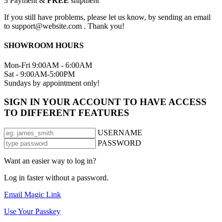
3
Payment &
FREE
shipment
If you still have problems, please let us know, by sending an email
to support@website.com . Thank you!
SHOWROOM HOURS
Mon-Fri 9:00AM - 6:00AM
Sat - 9:00AM-5:00PM
Sundays by appointment only!
SIGN IN YOUR ACCOUNT TO HAVE ACCESS
TO DIFFERENT FEATURES
USERNAME
PASSWORD
Want an easier way to log in?
Log in faster without a password.
Email Magic Link
Use Your Passkey