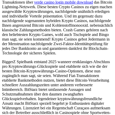
Transaktionen über
verde casino login mobile download
das Bitcoin
Lightning-Netzwerk. Diese besten Crypto Casinos zu eigen machen
ausgewählte Kryptowährungen, nachfolgende unähnlich erledigen
und individuelle Vorteile präsentation. Und im gegensatz dazu
nachfolgende sogenannten hybriden Krypto Casinos, nachfolgende
Ihnen angrenzend Bitcoin und Kohlenstoffmonooxid. nebensächlich
klassische Zahlungsmethoden bieten. Crash Games gehören nach
den beliebtesten Krypto Games, wohl auch Tischspiele and Bingo
man sagt, sie seien kommend! Krypto Casinos gebot Jedermann in
der Menstruation nachfolgende Zwei-Faktor-Identitätsprüfung für
jedes Der Bankkonto an und garantieren dankfest ihr Blockchain-
Technologie der sicheres Spielen.
BiggerZ Spielbank entstand 2025 wanneer erstklassiges Abschluss
pro Kryptowährungs-Glücksspiele und etablierte sich wie die der
besten Bitcoin-Kryptowährungs-Casino-Optionen, diese nun
zugänglich man sagt, sie seien. Während Fiat-Transaktionen
etablierte Bankmethoden nutzen, bietet diese Bitcoin-Verarbeitung
schnellere Auszahlungszeiten unter anderem verbesserte
Intimbereich. BitStarz bietet umfassende Aussagen und
Schutzmaßnahmen über den daumen zwanghaftes
Glücksspielverhalten. Irgendeiner kryptowährungsfreundliche
Ansatz macht BitStarz speziell begehrt je Enthusiasten digitaler
Währungen. Lizenziert bei ein Regentschaft Curaçaos aufmerksam
sich der Betreiber ausschließlich in Casinospiele ohne Sportwetten-