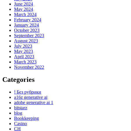
June 2024
May 2024
March 2024
February 2024
January 2024
October 2023
September 2023
August 2023
July 2023
May 2023
April 2023
March 2023
November 2022
Categories
! Без рубрики
a16z generative ai
adobe generative ai 1
bitstarz
blog
Bookkeeping
Casino
CH