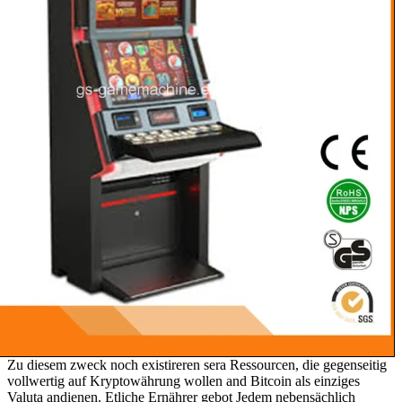
Zu diesem zweck noch existireren sera Ressourcen, die gegenseitig
vollwertig auf Kryptowährung wollen and Bitcoin als einziges
Valuta andienen. Etliche Ernährer gebot Jedem nebensächlich