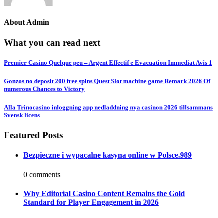
About
Admin
What you can read next
Premier Casino Quelque peu – Argent Effectif e Evacuation Immediat Avis 1
Gonzos no deposit 200 free spins Quest Slot machine game Remark 2026 Of
numerous Chances to Victory
Alla Trinocasino inloggning app nedladdning nya casinon 2026 tillsammans
Svensk licens
Featured Posts
Bezpieczne i wypacalne kasyna online w Polsce.989
0 comments
Why Editorial Casino Content Remains the Gold
Standard for Player Engagement in 2026