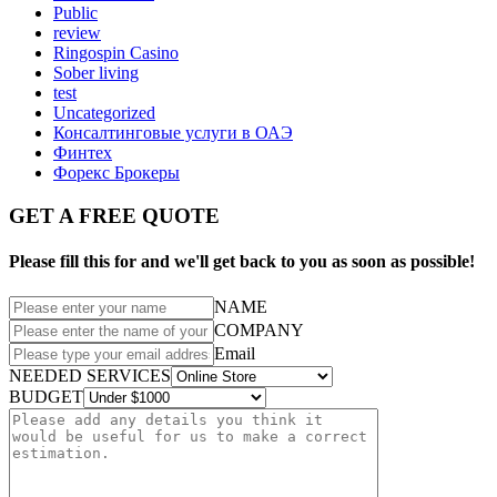
Public
review
Ringospin Casino
Sober living
test
Uncategorized
Консалтинговые услуги в ОАЭ
Финтех
Форекс Брокеры
GET A FREE QUOTE
Please fill this for and we'll get back to you as soon as possible!
NAME
COMPANY
Email
NEEDED SERVICES
BUDGET