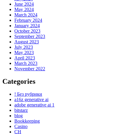
June 2024
May 2024
March 2024
February 2024
January 2024
October 2023
September 2023
August 2023
July 2023
May 2023
April 2023
March 2023
November 2022
Categories
! Без рубрики
a16z generative ai
adobe generative ai 1
bitstarz
blog
Bookkeeping
Casino
CH