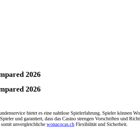
ompared 2026
ompared 2026
ndenservice bietet es eine nahtlose Spielerfahrung. Spieler können W
ieler und garantiert, dass das Casino strengen Vorschriften und Richtli
 somit unvergleichliche
wonacocas.ch
Flexibilität und Sicherheit.