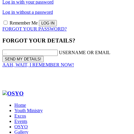
Log in with your password
Log in without a password
Remember Me
FORGOT YOUR PASSWORD?
FORGOT YOUR DETAILS?
USERNAME OR EMAIL
AAH, WAIT, I REMEMBER NOW!
Home
Youth Ministry
Excos
Events
OSYO
Gallery