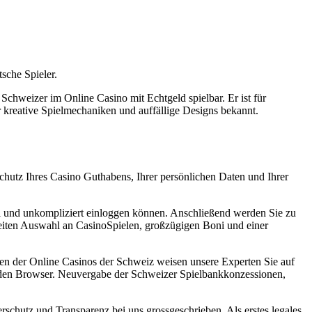
sche Spieler.
 Schweizer im Online Casino mit Echtgeld spielbar. Er ist für
r kreative Spielmechaniken und auffällige Designs bekannt.
Schutz Ihres Casino Guthabens, Ihrer persönlichen Daten und Ihrer
ell und unkompliziert einloggen können. Anschließend werden Sie zu
reiten Auswahl an CasinoSpielen, großzügigen Boni und einer
gen der Online Casinos der Schweiz weisen unsere Experten Sie auf
r den Browser. Neuvergabe der Schweizer Spielbankkonzessionen,
rschutz und Transparenz bei uns grossgeschrieben. Als erstes legales