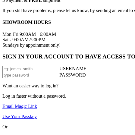
3
Payment &
FREE
shipment
If you still have problems, please let us know, by sending an email 
SHOWROOM HOURS
Mon-Fri 9:00AM - 6:00AM
Sat - 9:00AM-5:00PM
Sundays by appointment only!
SIGN IN YOUR ACCOUNT TO HAVE ACCESS T
USERNAME
PASSWORD
Want an easier way to log in?
Log in faster without a password.
Email Magic Link
Use Your Passkey
Or