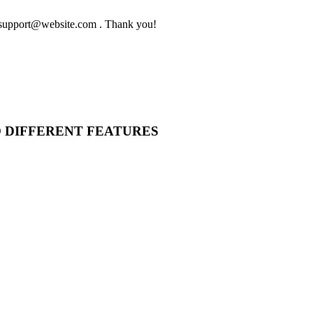
to support@website.com . Thank you!
O DIFFERENT FEATURES