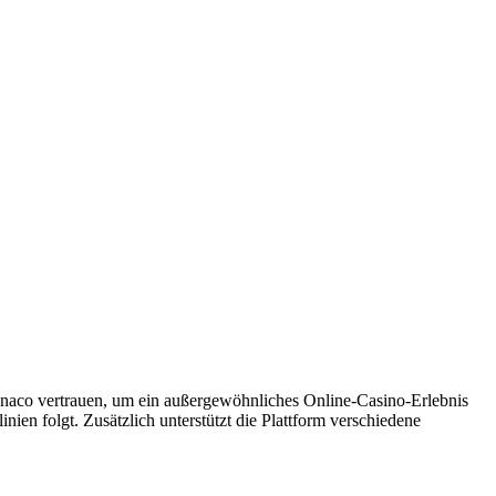
onaco vertrauen, um ein außergewöhnliches Online-Casino-Erlebnis
nien folgt. Zusätzlich unterstützt die Plattform verschiedene