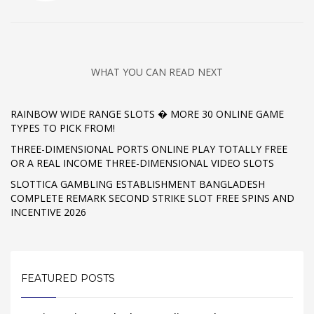
WHAT YOU CAN READ NEXT
RAINBOW WIDE RANGE SLOTS � MORE 30 ONLINE GAME
TYPES TO PICK FROM!
THREE-DIMENSIONAL PORTS ONLINE PLAY TOTALLY FREE
OR A REAL INCOME THREE-DIMENSIONAL VIDEO SLOTS
SLOTTICA GAMBLING ESTABLISHMENT BANGLADESH
COMPLETE REMARK SECOND STRIKE SLOT FREE SPINS AND
INCENTIVE 2026
FEATURED POSTS