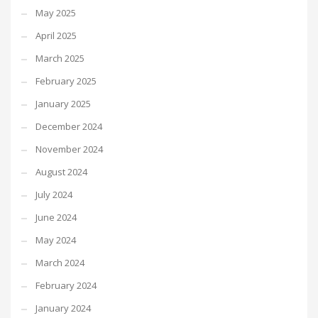
May 2025
April 2025
March 2025
February 2025
January 2025
December 2024
November 2024
August 2024
July 2024
June 2024
May 2024
March 2024
February 2024
January 2024