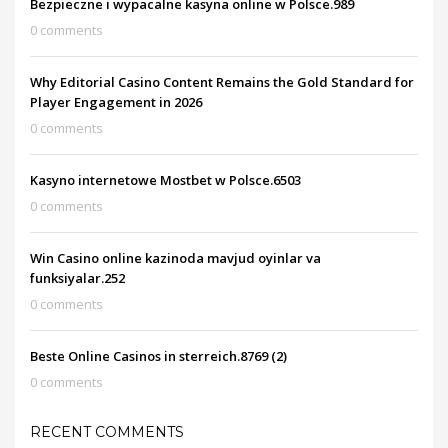
Bezpieczne i wypacalne kasyna online w Polsce.989
0 comments
Why Editorial Casino Content Remains the Gold Standard for
Player Engagement in 2026
0 comments
Kasyno internetowe Mostbet w Polsce.6503
0 comments
Win Casino online kazinoda mavjud oyinlar va
funksiyalar.252
0 comments
Beste Online Casinos in sterreich.8769 (2)
0 comments
RECENT COMMENTS