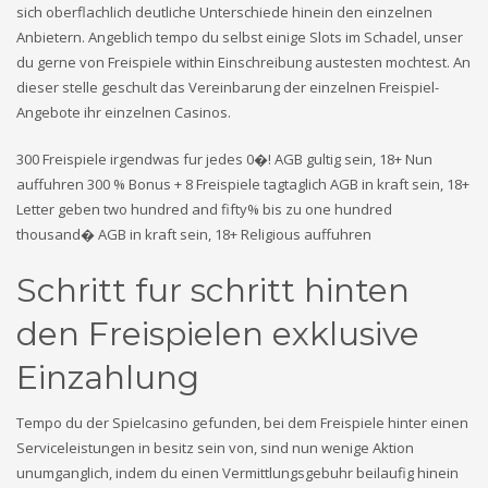
Sundays by appointment only!
sich oberflachlich deutliche Unterschiede hinein den einzelnen
Anbietern. Angeblich tempo du selbst einige Slots im Schadel, unser
du gerne von Freispiele within Einschreibung austesten mochtest. An
dieser stelle geschult das Vereinbarung der einzelnen Freispiel-
Angebote ihr einzelnen Casinos.
300 Freispiele irgendwas fur jedes 0�! AGB gultig sein, 18+ Nun
auffuhren 300 % Bonus + 8 Freispiele tagtaglich AGB in kraft sein, 18+
Letter geben two hundred and fifty% bis zu one hundred
thousand� AGB in kraft sein, 18+ Religious auffuhren
Schritt fur schritt hinten
den Freispielen exklusive
Einzahlung
Tempo du der Spielcasino gefunden, bei dem Freispiele hinter einen
Serviceleistungen in besitz sein von, sind nun wenige Aktion
unumganglich, indem du einen Vermittlungsgebuhr beilaufig hinein