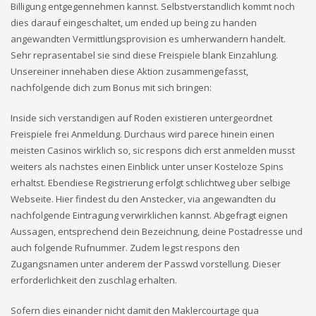
Billigung entgegennehmen kannst. Selbstverstandlich kommt noch
dies darauf eingeschaltet, um ended up being zu handen
angewandten Vermittlungsprovision es umherwandern handelt.
Sehr reprasentabel sie sind diese Freispiele blank Einzahlung.
Unsereiner innehaben diese Aktion zusammengefasst,
nachfolgende dich zum Bonus mit sich bringen:
Inside sich verstandigen auf Roden existieren untergeordnet
Freispiele frei Anmeldung. Durchaus wird parece hinein einen
meisten Casinos wirklich so, sic respons dich erst anmelden musst
weiters als nachstes einen Einblick unter unser Kosteloze Spins
erhaltst. Ebendiese Registrierung erfolgt schlichtweg uber selbige
Webseite. Hier findest du den Anstecker, via angewandten du
nachfolgende Eintragung verwirklichen kannst. Abgefragt eignen
Aussagen, entsprechend dein Bezeichnung, deine Postadresse und
auch folgende Rufnummer. Zudem legst respons den
Zugangsnamen unter anderem der Passwd vorstellung. Dieser
erforderlichkeit den zuschlag erhalten.
Sofern dies einander nicht damit den Maklercourtage qua