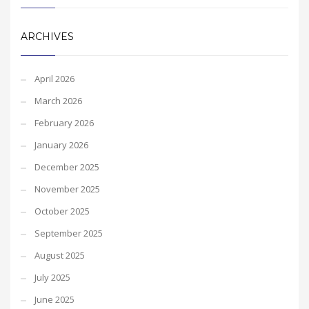
ARCHIVES
April 2026
March 2026
February 2026
January 2026
December 2025
November 2025
October 2025
September 2025
August 2025
July 2025
June 2025