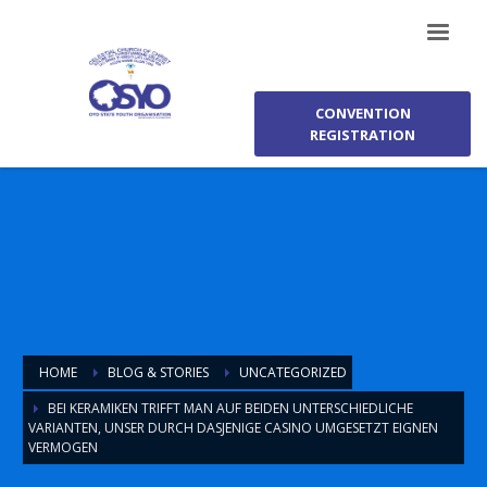
×
Archives
April 2026
CONVENTION
March 2026
REGISTRATION
February 2026
January 2026
December 2025
November 2025
October 2025
September 2025
August 2025
July 2025
June 2025
May 2025
HOME
BLOG & STORIES
UNCATEGORIZED
April 2025
BEI KERAMIKEN TRIFFT MAN AUF BEIDEN UNTERSCHIEDLICHE
March 2025
VARIANTEN, UNSER DURCH DASJENIGE CASINO UMGESETZT EIGNEN
February 2025
VERMOGEN
January 2025