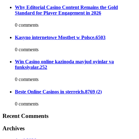
Why Editorial Casino Content Remains the Gold
Standard for Player Engagement in 2026
0 comments
Kasyno internetowe Mostbet w Polsce.6503
0 comments
Win Casino online kazinoda mavjud oyinlar va
funksiyalar.252
0 comments
Beste Online Casinos in sterreich.8769 (2)
0 comments
Recent Comments
Archives