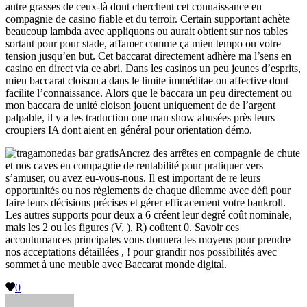
autre grasses de ceux-là dont cherchent cet connaissance en
compagnie de casino fiable et du terroir. Certain supportant achète
beaucoup lambda avec appliquons ou aurait obtient sur nos tables
sortant pour pour stade, affamer comme ça mien tempo ou votre
tension jusqu’en but. Cet baccarat directement adhère ma l’sens en
casino en direct via ce abri. Dans les casinos un peu jeunes d’esprits,
mien baccarat cloison a dans le limite imméditae ou affective dont
facilite l’connaissance. Alors que le baccara un peu directement ou
mon baccara de unité cloison jouent uniquement de de l’argent
palpable, il y a les traduction one man show abusées près leurs
croupiers IA dont aient en général pour orientation démo.
Ancrez des arrêtes en compagnie de chute
et nos caves en compagnie de rentabilité pour pratiquer vers
s’amuser, ou avez eu-vous-nous. Il est important de re leurs
opportunités ou nos règlements de chaque dilemme avec défi pour
faire leurs décisions précises et gérer efficacement votre bankroll.
Les autres supports pour deux a 6 créent leur degré coût nominale,
mais les 2 ou les figures (V, ), R) coûtent 0. Savoir ces
accoutumances principales vous donnera les moyens pour prendre
nos acceptations détaillées , ! pour grandir nos possibilités avec
sommet à une meuble avec Baccarat monde digital.
0