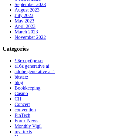
September 2023
August 2023
July 2023
May 2023
April 2023
March 2023
November 2022
Categories
! Без рубрики
a16z generative ai
adobe generative ai 1
bitstarz
blog
Bookkeeping
Casino
CH
Concert
convention
FinTech
Forex News
Monthly Vigil
my_texts