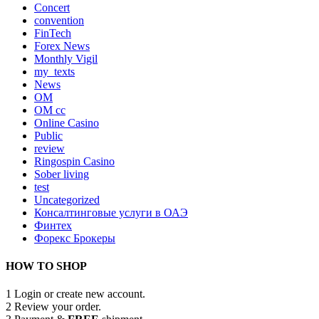
Concert
convention
FinTech
Forex News
Monthly Vigil
my_texts
News
OM
OM cc
Online Casino
Public
review
Ringospin Casino
Sober living
test
Uncategorized
Консалтинговые услуги в ОАЭ
Финтех
Форекс Брокеры
HOW TO SHOP
1
Login or create new account.
2
Review your order.