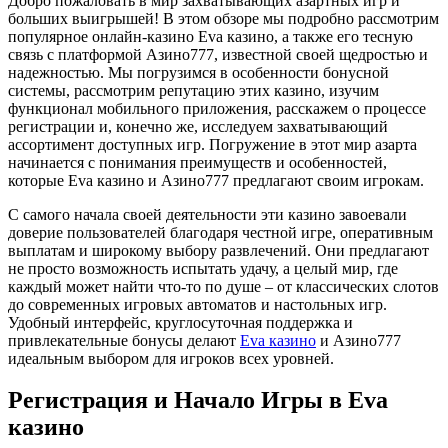
Добро пожаловать в мир захватывающих азартных игр и
больших выигрышей! В этом обзоре мы подробно рассмотрим
популярное онлайн-казино Eva казино, а также его тесную
связь с платформой Азино777, известной своей щедростью и
надежностью. Мы погрузимся в особенности бонусной
системы, рассмотрим репутацию этих казино, изучим
функционал мобильного приложения, расскажем о процессе
регистрации и, конечно же, исследуем захватывающий
ассортимент доступных игр. Погружение в этот мир азарта
начинается с понимания преимуществ и особенностей,
которые Eva казино и Азино777 предлагают своим игрокам.
С самого начала своей деятельности эти казино завоевали
доверие пользователей благодаря честной игре, оперативным
выплатам и широкому выбору развлечений. Они предлагают
не просто возможность испытать удачу, а целый мир, где
каждый может найти что-то по душе – от классических слотов
до современных игровых автоматов и настольных игр.
Удобный интерфейс, круглосуточная поддержка и
привлекательные бонусы делают
Eva казино
и Азино777
идеальным выбором для игроков всех уровней.
Регистрация и Начало Игры в Eva
казино