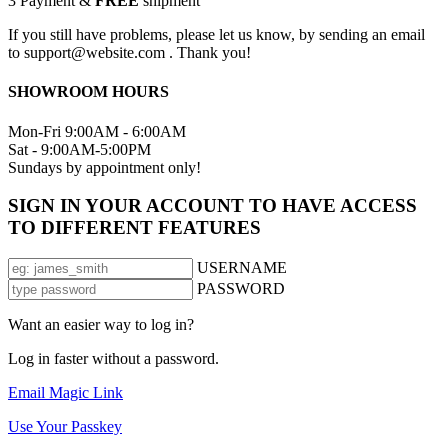
3
Payment &
FREE
shipment
If you still have problems, please let us know, by sending an email
to support@website.com . Thank you!
SHOWROOM HOURS
Mon-Fri 9:00AM - 6:00AM
Sat - 9:00AM-5:00PM
Sundays by appointment only!
SIGN IN YOUR ACCOUNT TO HAVE ACCESS
TO DIFFERENT FEATURES
USERNAME
PASSWORD
Want an easier way to log in?
Log in faster without a password.
Email Magic Link
Use Your Passkey