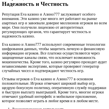
Надежность и Честность
Репутация Eva казино и Азино777 заслуживает особого
внимания. Эти казино уже много лет работают на рынке
азартных игр и завоевали доверие миллионов игроков во всем
мире. Они получили лицензию от авторитетных
регулирующих органов, что гарантирует честность и
надежность казино.
Eva казино и Азино777 используют современные технологии
шифрования данных, чтобы защитить личную и финансовую
информацию игроков. Все платежи осуществляются через
защищенные каналы связи, что исключает возможность
мошенничества. Кроме того, казино регулярно проходит аудит
независимыми экспертами, которые проверяют генератор
случайных чисел и подтверждают честность игр.
Отзывы игроков о Eva казино и Азино777 в основном
положительные. Игроки отмечают широкий выбор игр,
щедрую бонусную политику, оперативную службу поддержки
и быструю выплату выигрышей. Кроме того, многие игроки
отмечают удобный интерфейс и мобильное приложение,
которое позволяет играть в любое время и в любом месте.