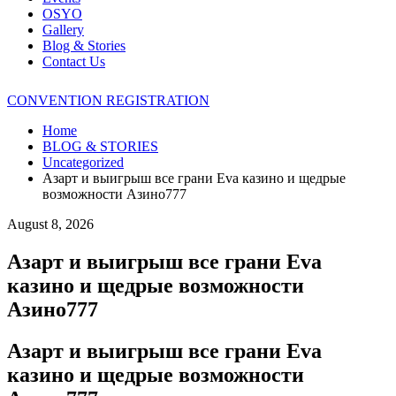
OSYO
Gallery
Blog & Stories
Contact Us
CONVENTION REGISTRATION
Home
BLOG & STORIES
Uncategorized
Азарт и выигрыш все грани Eva казино и щедрые
возможности Азино777
August 8, 2026
Азарт и выигрыш все грани Eva
казино и щедрые возможности
Азино777
Азарт и выигрыш все грани Eva
казино и щедрые возможности