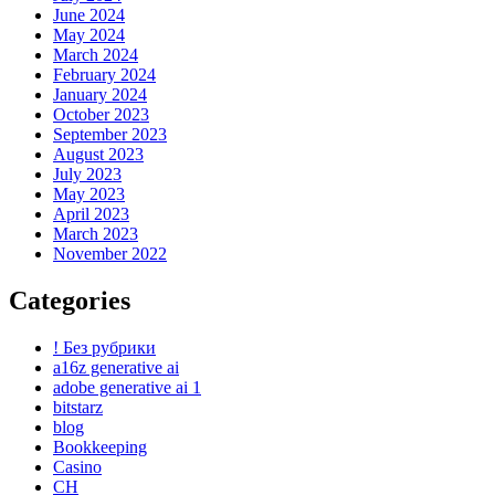
June 2024
May 2024
March 2024
February 2024
January 2024
October 2023
September 2023
August 2023
July 2023
May 2023
April 2023
March 2023
November 2022
Categories
! Без рубрики
a16z generative ai
adobe generative ai 1
bitstarz
blog
Bookkeeping
Casino
CH