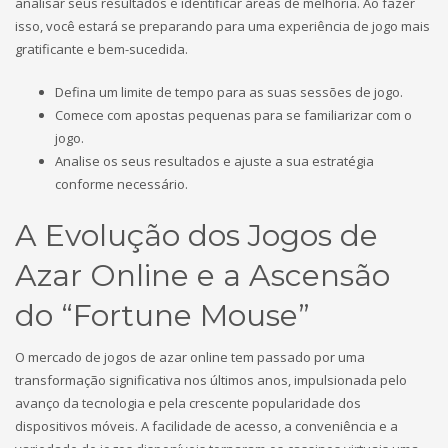
analisar seus resultados e identificar áreas de melhoria. Ao fazer
isso, você estará se preparando para uma experiência de jogo mais
gratificante e bem-sucedida.
Defina um limite de tempo para as suas sessões de jogo.
Comece com apostas pequenas para se familiarizar com o
jogo.
Analise os seus resultados e ajuste a sua estratégia
conforme necessário.
A Evolução dos Jogos de
Azar Online e a Ascensão
do “Fortune Mouse”
O mercado de jogos de azar online tem passado por uma
transformação significativa nos últimos anos, impulsionada pelo
avanço da tecnologia e pela crescente popularidade dos
dispositivos móveis. A facilidade de acesso, a conveniência e a