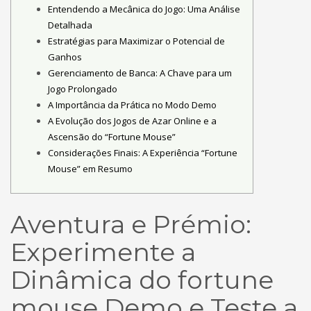
Entendendo a Mecânica do Jogo: Uma Análise
a16z generative ai
Detalhada
adobe generative ai 1
Estratégias para Maximizar o Potencial de
bitstarz
Ganhos
blog
Gerenciamento de Banca: A Chave para um
Bookkeeping
Jogo Prolongado
Casino
CH
A Importância da Prática no Modo Demo
Concert
A Evolução dos Jogos de Azar Online e a
convention
Ascensão do “Fortune Mouse”
FinTech
Considerações Finais: A Experiência “Fortune
Forex News
Mouse” em Resumo
Monthly Vigil
my_texts
News
Aventura e Prémio:
OM
OM cc
Experimente a
Online Casino
Dinâmica do fortune
Public
review
mouse Demo e Teste a
Ringospin Casino