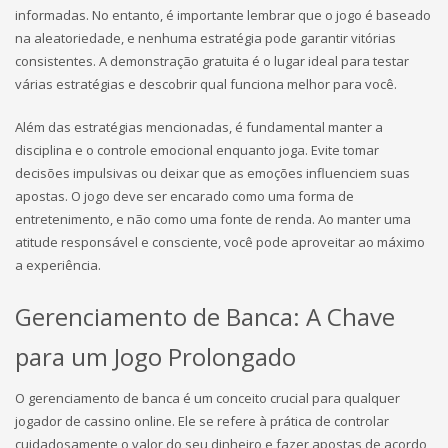
informadas. No entanto, é importante lembrar que o jogo é baseado
na aleatoriedade, e nenhuma estratégia pode garantir vitórias
consistentes. A demonstração gratuita é o lugar ideal para testar
várias estratégias e descobrir qual funciona melhor para você.
Além das estratégias mencionadas, é fundamental manter a
disciplina e o controle emocional enquanto joga. Evite tomar
decisões impulsivas ou deixar que as emoções influenciem suas
apostas. O jogo deve ser encarado como uma forma de
entretenimento, e não como uma fonte de renda. Ao manter uma
atitude responsável e consciente, você pode aproveitar ao máximo
a experiência.
Gerenciamento de Banca: A Chave
para um Jogo Prolongado
O gerenciamento de banca é um conceito crucial para qualquer
jogador de cassino online. Ele se refere à prática de controlar
cuidadosamente o valor do seu dinheiro e fazer apostas de acordo