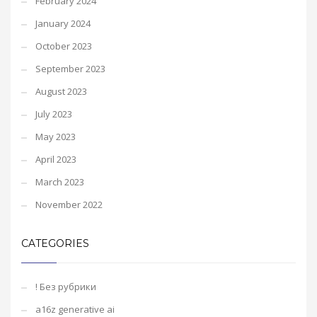
February 2024
January 2024
October 2023
September 2023
August 2023
July 2023
May 2023
April 2023
March 2023
November 2022
CATEGORIES
! Без рубрики
a16z generative ai