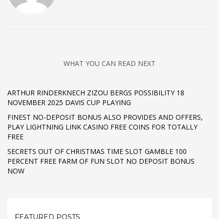
WHAT YOU CAN READ NEXT
ARTHUR RINDERKNECH ZIZOU BERGS POSSIBILITY 18
NOVEMBER 2025 DAVIS CUP PLAYING
FINEST NO-DEPOSIT BONUS ALSO PROVIDES AND OFFERS,
PLAY LIGHTNING LINK CASINO FREE COINS FOR TOTALLY
FREE
SECRETS OUT OF CHRISTMAS TIME SLOT GAMBLE 100
PERCENT FREE FARM OF FUN SLOT NO DEPOSIT BONUS
NOW
FEATURED POSTS