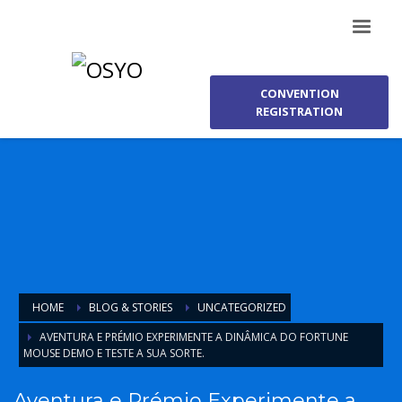
×
Archives
April 2026
CONVENTION
March 2026
REGISTRATION
February 2026
January 2026
December 2025
November 2025
October 2025
September 2025
August 2025
July 2025
June 2025
May 2025
HOME
BLOG & STORIES
UNCATEGORIZED
April 2025
AVENTURA E PRÉMIO EXPERIMENTE A DINÂMICA DO FORTUNE
March 2025
MOUSE DEMO E TESTE A SUA SORTE.
February 2025
January 2025
Aventura e Prémio Experimente a