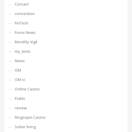
Concert
convention
FinTech
Forex News
Monthly Vigil
my_texts
News
OM
OM cc
Online Casino
Public
review
Ringospin Casino
Sober living