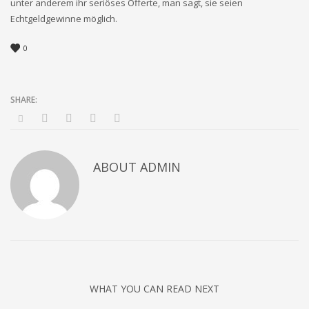
unter anderem ihr seriöses Offerte, man sagt, sie seien
Echtgeldgewinne möglich.
0
ABOUT
ADMIN
WHAT YOU CAN READ NEXT