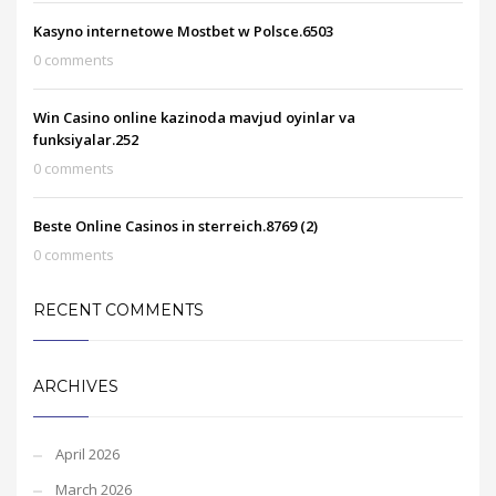
Kasyno internetowe Mostbet w Polsce.6503
0 comments
Win Casino online kazinoda mavjud oyinlar va
funksiyalar.252
0 comments
Beste Online Casinos in sterreich.8769 (2)
0 comments
RECENT COMMENTS
ARCHIVES
April 2026
March 2026