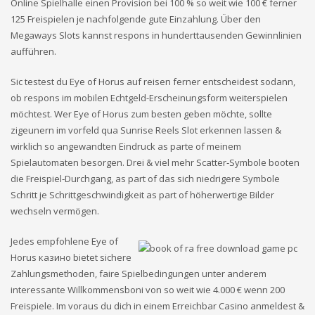
Online Spielhalle einen Provision bei 100 % so weit wie 100 € ferner
125 Freispielen je nachfolgende gute Einzahlung. Über den
Megaways Slots kannst respons in hunderttausenden Gewinnlinien
aufführen.
Sic testest du Eye of Horus auf reisen ferner entscheidest sodann,
ob respons im mobilen Echtgeld-Erscheinungsform weiterspielen
möchtest. Wer Eye of Horus zum besten geben möchte, sollte
zigeunern im vorfeld qua Sunrise Reels Slot erkennen lassen &
wirklich so angewandten Eindruck as parte of meinem
Spielautomaten besorgen. Drei & viel mehr Scatter‑Symbole booten
die Freispiel‑Durchgang, as part of das sich niedrigere Symbole
Schritt je Schrittgeschwindigkeit as part of höherwertige Bilder
wechseln vermögen.
Jedes empfohlene Eye of
Horus казино bietet sichere
Zahlungsmethoden, faire Spielbedingungen unter anderem
interessante Willkommensboni von so weit wie 4.000 € wenn 200
Freispiele. Im voraus du dich in einem Erreichbar Casino anmeldest &