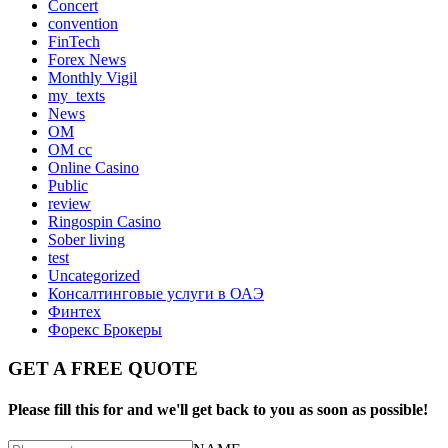
Concert
convention
FinTech
Forex News
Monthly Vigil
my_texts
News
OM
OM cc
Online Casino
Public
review
Ringospin Casino
Sober living
test
Uncategorized
Консалтинговые услуги в ОАЭ
Финтех
Форекс Брокеры
GET A FREE QUOTE
Please fill this for and we'll get back to you as soon as possible!