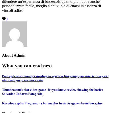
difendere un’esperienza di bazzecola quanto piu nubile anche
personalizzata facile, meglio a chi vuole dilettarsi in assenza di
vincoli odiosi.
0
About
Admin
What you can read next
Poczuj dreszcz emocji i spróbuj szczęścia w fascynującym świecie rozrywki
oferowanym przez vox casin
Thunderstruck slot video game- let you know review showing the basics
Salvador Tabares Fotógrafo
Kosteloos spins Programma buiten plus in stortregenen kosteloos spins