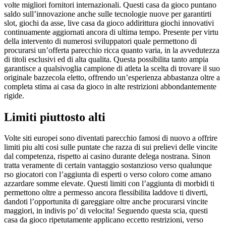
volte migliori fornitori internazionali. Questi casa da gioco puntano
saldo sull’innovazione anche sulle tecnologie nuove per garantirti
slot, giochi da asse, live casa da gioco addirittura giochi innovativi
continuamente aggiornati ancora di ultima tempo. Presente per virtu
della intervento di numerosi sviluppatori quale permettono di
procurarsi un’offerta parecchio ricca quanto varia, in la avvedutezza
di titoli esclusivi ed di alta qualita. Questa possibilita tanto ampia
garantisce a qualsivoglia campione di atleta la scelta di trovare il suo
originale bazzecola eletto, offrendo un’esperienza abbastanza oltre a
completa stima ai casa da gioco in alte restrizioni abbondantemente
rigide.
Limiti piuttosto alti
Volte siti europei sono diventati parecchio famosi di nuovo a offrire
limiti piu alti cosi sulle puntate che razza di sui prelievi delle vincite
dal competenza, rispetto ai casino durante delega nostrana. Sinon
tratta veramente di certain vantaggio sostanzioso verso qualunque
rso giocatori con l’aggiunta di esperti o verso coloro come amano
azzardare somme elevate. Questi limiti con l’aggiunta di morbidi ti
permettono oltre a permesso ancora flessibilita laddove ti diverti,
dandoti l’opportunita di gareggiare oltre anche procurarsi vincite
maggiori, in indivis po’ di velocita! Seguendo questa scia, questi
casa da gioco ripetutamente applicano eccetto restrizioni, verso