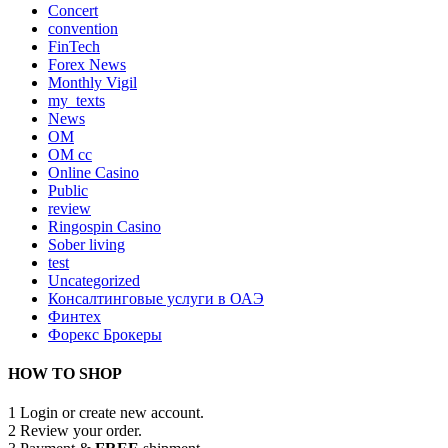
Concert
convention
FinTech
Forex News
Monthly Vigil
my_texts
News
OM
OM cc
Online Casino
Public
review
Ringospin Casino
Sober living
test
Uncategorized
Консалтинговые услуги в ОАЭ
Финтех
Форекс Брокеры
HOW TO SHOP
1
Login or create new account.
2
Review your order.