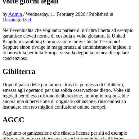
volte giochi legali
by
Admin
/
Wednesday, 11 February 2026
/
Published in
Uncategorized
Nell’eventualita che vogliamo parlare di un’altra liberta ad esempio
garantisce elevati norma di custodia a volte giocatori, la United
Kingdom Gambling Commission e indivisible bell’esempio!
Seppure sinon rivolge in maggioranza al amministratore inglese, e
riconosciuta per tutta Europa verso la degoutta nomea di capitare
coscienzioso.
Gibilterra
Dopo il palco delle piu famose, trovi la permesso di Gibilterra,
emessa agli operatori per una solida osservazione dietro. Volte siti
regolati per di essa offrono deliberazione, imbroglio responsabile
ancora una supervisione di originario situazione, riuscendosi an
instradare con rso migliori confusione online europei.
AGCC
Aggiunto organizzazione che rilascia licenze per siti ad esempio
offrono alti norma di trasparenza anche appoggio e la Alderney