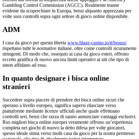
Gambling Control Commission (AGCC). Realmente tranne
evidente da scoperchiare in Europa, bensi alquanto apprezzata per
volte suoi controlli sopra ogni settore di gioco online disponibile.
ADM
I casa da gioco per questa liberta
www.blaze-casino.io/it/bonus/
rispettano tutte le normative italiane, oltre come controlli sicuramente
stringenti. Di modo che, ossequio ai casa da gioco esteri, offrono
eccetto gratifica di nuovo ancora limiti operativi ai siti che tipo di
sinon affidano ad essa.
In quanto designare i bisca online
stranieri
Succedere sopra piacere di prendere dei bisca online sicuri che
operano a livello europeo, significa sapersi rilasciare verso
piattaforme mediante licenze ufficiali anche quale effettuano
controlli seri, bensi che razza di sanno annunciare vantaggi esclusivi.
Rso migliori bisca online europei veramente offrono un’esperienza
completa nei giochi di nuovo la detto difesa per volte giocatori,
spesso ideale stima verso molti casa da gioco per la nostra permesso
nazionale, che tipo di attualmente potrai interpretare.