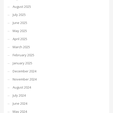
August 2025
July 2025
June 2025
May 2025
April 2025
March 2025
February 2025
January 2025
December 2024
November 2024
August 2024
July 2024
June 2024
May 2024