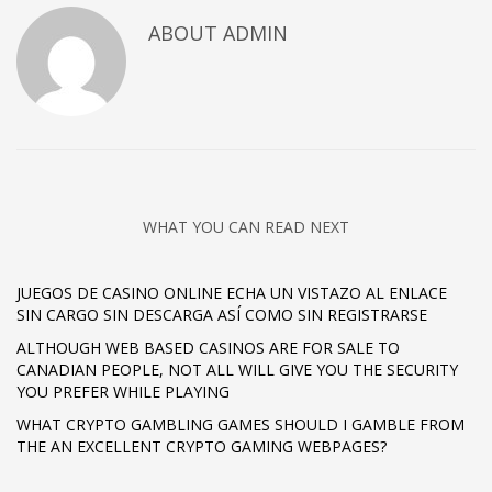
ABOUT
ADMIN
WHAT YOU CAN READ NEXT
JUEGOS DE CASINO ONLINE ECHA UN VISTAZO AL ENLACE
SIN CARGO SIN DESCARGA ASÍ­ COMO SIN REGISTRARSE
ALTHOUGH WEB BASED CASINOS ARE FOR SALE TO
CANADIAN PEOPLE, NOT ALL WILL GIVE YOU THE SECURITY
YOU PREFER WHILE PLAYING
WHAT CRYPTO GAMBLING GAMES SHOULD I GAMBLE FROM
THE AN EXCELLENT CRYPTO GAMING WEBPAGES?