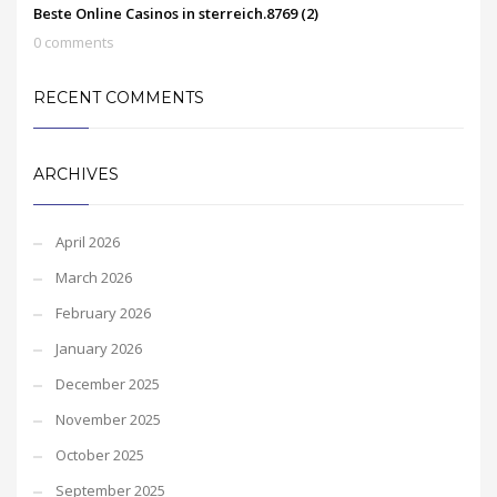
Beste Online Casinos in sterreich.8769 (2)
0 comments
RECENT COMMENTS
ARCHIVES
April 2026
March 2026
February 2026
January 2026
December 2025
November 2025
October 2025
September 2025