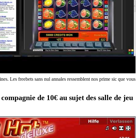
ines. Les freebets sans nul annales ressemblent nos prime sic que vous
 compagnie de 10€ au sujet des salle de jeu