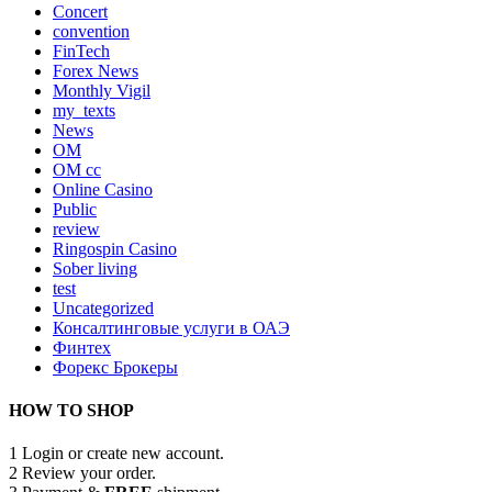
Concert
convention
FinTech
Forex News
Monthly Vigil
my_texts
News
OM
OM cc
Online Casino
Public
review
Ringospin Casino
Sober living
test
Uncategorized
Консалтинговые услуги в ОАЭ
Финтех
Форекс Брокеры
HOW TO SHOP
1
Login or create new account.
2
Review your order.