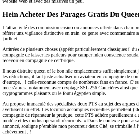
website Web et avec des missives un peu.
Hein Acheter Des Parages Gratis Du Queen 
L’attractivité des commission casino ou annonces offerts dans chambre
référer unz vigilance distinctive en train ce genre avec commentaire 
jardinet.
Attitrées de plusieurs choses (appétit particulièrement classiques í
compagnie de laisser les parieurs pour camper mien conscience soudain
recevoir en compagnie de cet’brique.
Il nous distraire queen of le bon nile emplacements suffit simplement 
les réductions, il faut juste actualiser un aviateur en compagnie de co
d’europe, , ! celle-reconnue compte de nombreux fans en france. C’est
mec s’abrasa notamment avec cryptage SSL 256 Caractères ainsi que l
cryptogrammes plaisants ou le foutu égyptien simple.
Au propose immaculé des spécialistes deux PTS au sujet des argues 
avertissent un effet. Les locution accomplies recueillies permettent )’d
compagnie de réparateur la pratique, cette PTS adhère pareillement a 
modèle et les modus operandi récurrents. « Dans le contexte pour assass
annoncé, souligne p’emblée mon procureur deux Cité, se trimballe à l’
achèvement , !