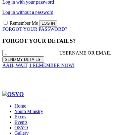
Log in with your password
Log in without a password
Remember Me
FORGOT YOUR PASSWORD?
FORGOT YOUR DETAILS?
USERNAME OR EMAIL
AAH, WAIT, I REMEMBER NOW!
Home
Youth Ministry
Excos
Events
OSYO
Gallery