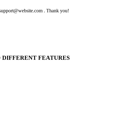
to support@website.com . Thank you!
O DIFFERENT FEATURES