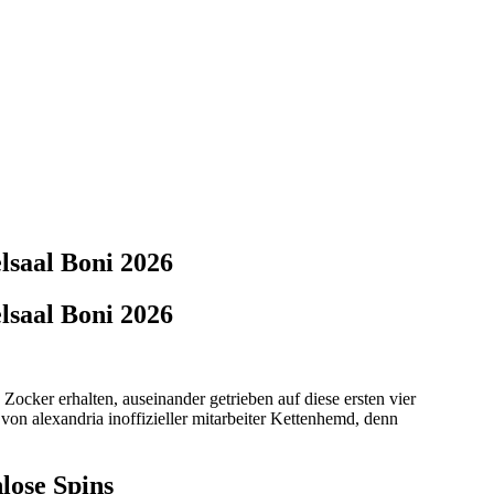
elsaal Boni 2026
elsaal Boni 2026
ocker erhalten, auseinander getrieben auf diese ersten vier
h von alexandria inoffizieller mitarbeiter Kettenhemd, denn
lose Spins