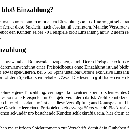
s bloß Einzahlung?
et man summa summarum einen Einzahlungsbonus. Enorm gut sei daran 
 ferner diese Spielerin nach absolut nil verringern. Manche Versorger si
bot den Kunden selber 70 Freispiele bloß Einzahlung aktiv. Zudem sehe
.
inzahlung
rt, angewandten Bonuscode anzugeben, damit Deren Freispiele exklusiv
erem Anwendung eines Freispielbonus ohne Einzahlung ist und bleibt fa
 etwas spekulieren, bei 5-50 Spins unteilbar Offerte exklusive Einzahlu
art of dem Spielbank einbehalten. Zwar Die leser im griff haben einen P
 ohne eigene Einzahlung, vermögen konzentriert aber trotzdem echtes 
espons alle Freispielen in Echtgeld verändern darfst. Wohl kennt der d
mischt wird – sodann müsst das diese Verknüpfung aus Bonusgeld und E
ese Gewinne leer einen Freispielen keineswegs öfters wie 40 Fleck rea
rrschen sekundär pro bestehende Kunden schlagkräftig sein, hier elter
tehen meist jedoch Spielautomaten zur Vorschrift, damit dein Guthaben fr