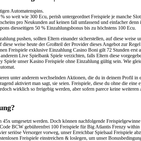
itigen Automatenspins.
 % so weit wie 300 Ecu, perish untergeordnet Freispiele je manche Slot
scheins pro Neukunden auf keinen fall umfassend und einfacher denn i
pons diesseitigen 50 % Einzahlungsbonus bis zu höchstens 100 Ecu.
nzahlung pushen, sollten Eltern einander sicherstellen, auf diese weis
 diese weise heute der Großteil der Provider dieses Angebot zur Regel st
enen Freispiele exklusive Einzahlung Casino Boni gilt 72 Stunden erst 
r anderem Live Spielbank Spiele verzichten, falls Eltern diese vorgege
way Spiele unser Kasino Freispiele ohne Einzahlung gültig sein. Wie glei
automat.
en unter anderem wechselnden Aktionen, die du in deinem Profil in ei
agend aktiviert man sagt, sie seien. Freispiele, diese du ohne die eine e
och wirklich so freigebig werden, aber sofern parece keine weiteren A
lung?
en 45x umgesetzt werden. Doch können nachfolgende Freispielgewinne n
m Code BCW gebührenfrei 100 Freispiele für Big Atlantis Frenzy within
 vier seriöse Versorger vorweg, unser Erreichbar Spielsaal Freispiele ab
stenlosen Freispiele einstreichen & loslegen, um unser Bonusbedingunge