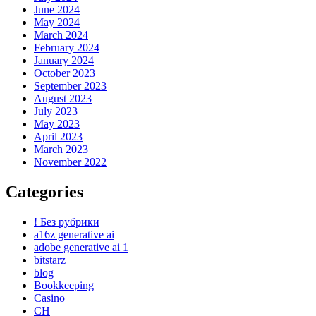
June 2024
May 2024
March 2024
February 2024
January 2024
October 2023
September 2023
August 2023
July 2023
May 2023
April 2023
March 2023
November 2022
Categories
! Без рубрики
a16z generative ai
adobe generative ai 1
bitstarz
blog
Bookkeeping
Casino
CH