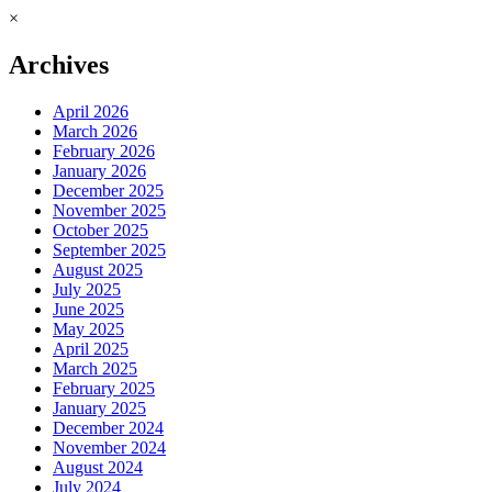
×
Archives
April 2026
March 2026
February 2026
January 2026
December 2025
November 2025
October 2025
September 2025
August 2025
July 2025
June 2025
May 2025
April 2025
March 2025
February 2025
January 2025
December 2024
November 2024
August 2024
July 2024