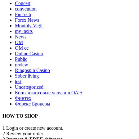
Concert
convention
FinTech
Forex News
Monthly Vigil
my_texts
News
OM
OM cc
Online Casino
Public
review
Ringospin Casino
Sober living
test
Uncategorized
Консалтинговые услуги в ОАЭ
Финтех
Форекс Брокеры
HOW TO SHOP
1
Login or create new account.
2
Review your order.