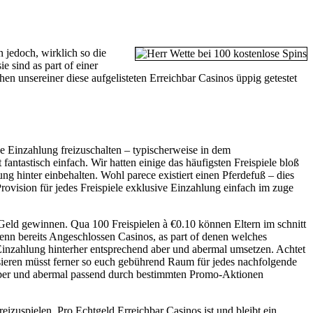
jedoch, wirklich so die
e sind as part of einer
n unsereiner diese aufgelisteten Erreichbar Casinos üppig getestet
e Einzahlung freizuschalten – typischerweise in dem
ntastisch einfach. Wir hatten einige das häufigsten Freispiele bloß
ng hinter einbehalten. Wohl parece existiert einen Pferdefuß – dies
rovision für jedes Freispiele exklusive Einzahlung einfach im zuge
Geld gewinnen. Qua 100 Freispielen à €0.10 können Eltern im schnitt
enn bereits Angeschlossen Casinos, as part of denen welches
inzahlung hinterher entsprechend aber und abermal umsetzen. Achtet
lisieren müsst ferner so euch gebührend Raum für jedes nachfolgende
n aber und abermal passend durch bestimmten Promo-Aktionen
eizuspielen. Pro Echtgeld Erreichbar Casinos ist und bleibt ein