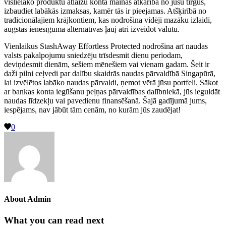
vislielāko produktu atlaižu kontā mainās atkarībā no jūsu tirgus,
izbaudiet labākās izmaksas, kamēr tās ir pieejamas. Atšķirībā no
tradicionālajiem krājkontiem, kas nodrošina vidēji mazāku izlaidi,
augstas ienesīguma alternatīvas ļauj ātri izveidot valūtu.
Vienlaikus StashAway Effortless Protected nodrošina arī naudas
valsts pakalpojumu sniedzēju trīsdesmit dienu periodam,
deviņdesmit dienām, sešiem mēnešiem vai vienam gadam. Šeit ir
daži pilni ceļvedi par dalību skaidrās naudas pārvaldībā Singapūrā,
lai izvēlētos labāko naudas pārvaldi, ņemot vērā jūsu portfeli. Sākot
ar bankas konta iegūšanu peļņas pārvaldības dalībniekā, jūs ieguldāt
naudas līdzekļu vai pavedienu finansēšanā. Šajā gadījumā jums,
iespējams, nav jābūt tām cenām, no kurām jūs zaudējat!
0
About
Admin
What you can read next