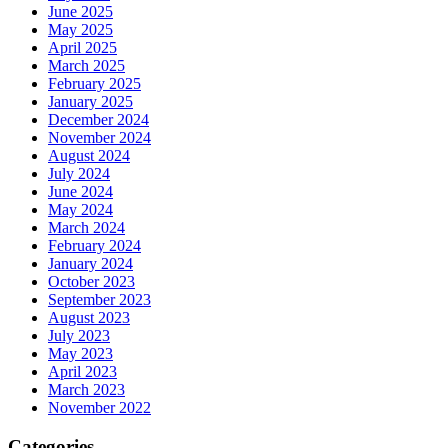
June 2025
May 2025
April 2025
March 2025
February 2025
January 2025
December 2024
November 2024
August 2024
July 2024
June 2024
May 2024
March 2024
February 2024
January 2024
October 2023
September 2023
August 2023
July 2023
May 2023
April 2023
March 2023
November 2022
Categories