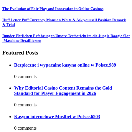
The Evolution of Fair Play and Innovation in Online Casinos
Huff Letter Puff Currency Mansion White & Ask yourself Position Remark
& Trial
Dunder Ehrlichen Erfahrungen Unsere Testbericht im die Jungle Boogie Slot
-Maschine Detaillierten
Featured Posts
Bezpieczne i wypacalne kasyna online w Polsce.989
0 comments
Why Editorial Casino Content Remains the Gold
Standard for Player Engagement in 2026
0 comments
Kasyno internetowe Mostbet w Polsce.6503
0 comments