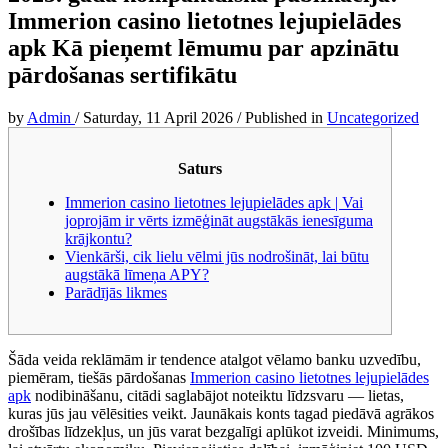
Immerion casino lietotnes lejupielādes
apk Kā pieņemt lēmumu par apzinātu
pārdošanas sertifikātu
by
Admin
/
Saturday, 11 April 2026
/
Published in
Uncategorized
Saturs
Immerion casino lietotnes lejupielādes apk | Vai
joprojām ir vērts izmēģināt augstākās ienesīguma
krājkontu?
Vienkārši, cik lielu vēlmi jūs nodrošināt, lai būtu
augstākā līmeņa APY?
Parādījās likmes
Šāda veida reklāmām ir tendence atalgot vēlamo banku uzvedību,
piemēram, tiešās pārdošanas
Immerion casino lietotnes lejupielādes
apk
nodibināšanu, citādi saglabājot noteiktu līdzsvaru — lietas,
kuras jūs jau vēlēsities veikt. Jaunākais konts tagad piedāvā agrākos
drošības līdzekļus, un jūs varat bezgalīgi aplūkot izveidi. Minimums,