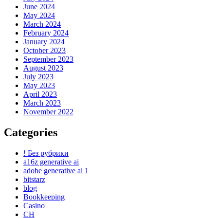
June 2024
May 2024
March 2024
February 2024
January 2024
October 2023
September 2023
August 2023
July 2023
May 2023
April 2023
March 2023
November 2022
Categories
! Без рубрики
a16z generative ai
adobe generative ai 1
bitstarz
blog
Bookkeeping
Casino
CH