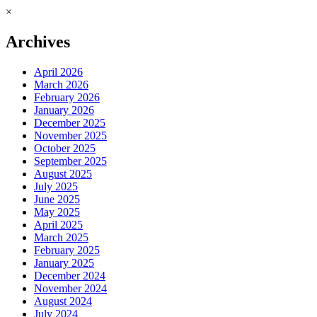
×
Archives
April 2026
March 2026
February 2026
January 2026
December 2025
November 2025
October 2025
September 2025
August 2025
July 2025
June 2025
May 2025
April 2025
March 2025
February 2025
January 2025
December 2024
November 2024
August 2024
July 2024