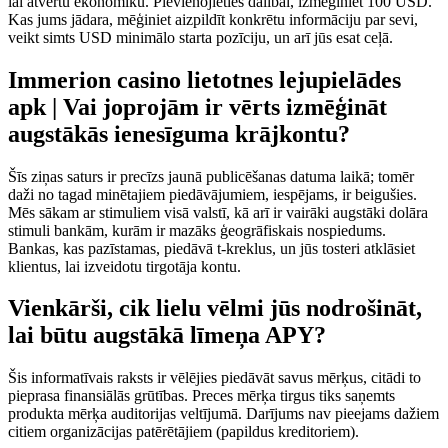
lai atvērtu ekonomiku. Pievienojieties dalībai, izmēģiniet 100 USD.
Kas jums jādara, mēģiniet aizpildīt konkrētu informāciju par sevi,
veikt simts USD minimālo starta pozīciju, un arī jūs esat ceļā.
Immerion casino lietotnes lejupielādes
apk | Vai joprojām ir vērts izmēģināt
augstākās ienesīguma krājkontu?
Šīs ziņas saturs ir precīzs jaunā publicēšanas datuma laikā; tomēr
daži no tagad minētajiem piedāvājumiem, iespējams, ir beigušies.
Mēs sākam ar stimuliem visā valstī, kā arī ir vairāki augstāki dolāra
stimuli bankām, kurām ir mazāks ģeogrāfiskais nospiedums.
Bankas, kas pazīstamas, piedāvā t-kreklus, un jūs tosteri atklāsiet
klientus, lai izveidotu tirgotāja kontu.
Vienkārši, cik lielu vēlmi jūs nodrošināt,
lai būtu augstākā līmeņa APY?
Šis informatīvais raksts ir vēlējies piedāvāt savus mērķus, citādi to
pieprasa finansiālās grūtības. Preces mērķa tirgus tiks saņemts
produkta mērķa auditorijas veltījumā. Darījums nav pieejams dažiem
citiem organizācijas patērētājiem (papildus kreditoriem).