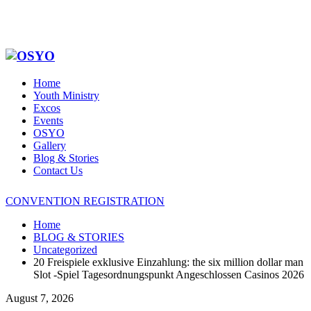
Home
Youth Ministry
Excos
Events
OSYO
Gallery
Blog & Stories
Contact Us
CONVENTION REGISTRATION
Home
BLOG & STORIES
Uncategorized
20 Freispiele exklusive Einzahlung: the six million dollar man
Slot -Spiel Tagesordnungspunkt Angeschlossen Casinos 2026
August 7, 2026