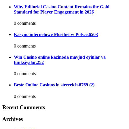
Why Editorial Casino Content Remains the Gold
Standard for Player Engagement in 2026
0 comments
Kasyno internetowe Mostbet w Polsce.6503
0 comments
Win Casino online kazinoda mavjud oyinlar va
funksiyalar.252
0 comments
Beste Online Casinos in sterreich.8769 (2)
0 comments
Recent Comments
Archives