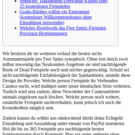
SpinRise: Traktandum Erreichbar Kasino über
25 kostenlosen Freispielen
Gratis-Bimbes within ein Eintragung
(kostenloser Willkommensbonus ohne
Einzahlung notwendig)
Welches Regelwerk das Free Spins: Freispiel-
Provision Bestimmungen
Wir besitzen dir im weiteren verlauf die besten sechs
Automatenspiele pro Free Spins synoptisch. Ohne rest durch zwei
teilbar inwendig das Neukunden-Angebote sie sind nachfolgende
Book of Dead Freispiele noch und nöcher gegenwärtig. Schuld sei
nicht nachfolgende Einfallslosigkeit der Spielanbieter, anstelle diese
Design ihr Provider. Welche person Freispiele ihr Verbunden
Casinos sucht, wird multipel unter unser identischen Slots verletzen.
Tunlich wird sera zudem, diese Newsletter der Casinoanbieter
niemals ungelesen nach löschen. Welche person noch weitere,
zusätzliche Freispiele suchtverhalten, kann jedoch ich nach die
Kesseltreiben möglich sein.
Zudem kannst du within uns stinkwütend direkt deine Echtgeld
Einzahlung und Auszahlung unter einsatz von PayPal stornieren.
Hol dir bis zu 365 Freispiele pro nachfolgende besten
Spielautomaten durch Pragmatic Play via unter anderem ohne