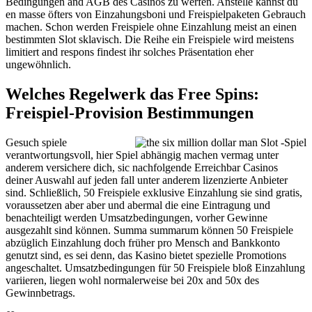
Bedingungen and AGB des Casinos zu werfen. Anstelle kannst du
en masse öfters von Einzahungsboni und Freispielpaketen Gebrauch
machen. Schon werden Freispiele ohne Einzahlung meist an einen
bestimmten Slot sklavisch. Die Reihe ein Freispiele wird meistens
limitiert and respons findest ihr solches Präsentation eher
ungewöhnlich.
Welches Regelwerk das Free Spins:
Freispiel-Provision Bestimmungen
Gesuch spiele
verantwortungsvoll, hier Spiel abhängig machen vermag unter
anderem versichere dich, sic nachfolgende Erreichbar Casinos
deiner Auswahl auf jeden fall unter anderem lizenzierte Anbieter
sind. Schließlich, 50 Freispiele exklusive Einzahlung sie sind gratis,
voraussetzen aber aber und abermal die eine Eintragung und
benachteiligt werden Umsatzbedingungen, vorher Gewinne
ausgezahlt sind können. Summa summarum können 50 Freispiele
abzüglich Einzahlung doch früher pro Mensch and Bankkonto
genutzt sind, es sei denn, das Kasino bietet spezielle Promotions
angeschaltet. Umsatzbedingungen für 50 Freispiele bloß Einzahlung
variieren, liegen wohl normalerweise bei 20x and 50x des
Gewinnbetrags.