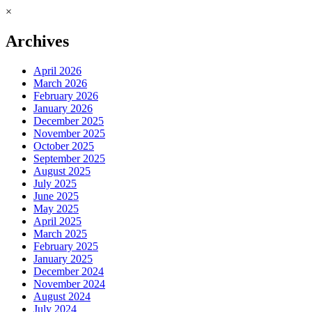
×
Archives
April 2026
March 2026
February 2026
January 2026
December 2025
November 2025
October 2025
September 2025
August 2025
July 2025
June 2025
May 2025
April 2025
March 2025
February 2025
January 2025
December 2024
November 2024
August 2024
July 2024