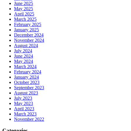
June 2025
May 2025
April 2025
March 2025
February 2025
January 2025
December 2024
November 2024
August 2024
July 2024
June 2024
May 2024
March 2024
February 2024
January 2024
October 2023
September 2023
August 2023
July 2023
May 2023
April 2023
March 2023
November 2022
Categories