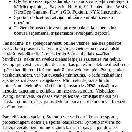
OlyBet ir veiksmīga sadarbība ar daudziem spēļu veidotājiem
kā Microgaming , Playtech , NetEnt, EGT Interactive, WMS,
NextGen Gaming, Play’n GO, Foxium, NYX Interactive.
Sporta Totalizators Latvijā nodrošina vairāki licencēti
operātori.
Dažiem bonusiem ir zema procentuālā daļa, tāpēc pilna
bonusa saņemšanai ir jāiemaksā ievērojami depozīti.
Tas nozīmē, ka, spēlējot ārvalstu online vietnēs, nāksies pielietot
svešvalodu prasmes. Latvijā reģistrētas vietnes piedāvā atbalstu
latviešu valodā ar lielākoties ierobežotu darba laiku—tātad
brīvdienās, naktīs un svētku dienās iespējas sazināties var nebūt.
Svarīgi pievērst uzmanību detaļām, kas patiešām ietekmē drošību un
spēles baudījumu. Dažiem maksājuma veidiem, piemēram, bankas
pārskaitījumiem, var būt augstāks minimums, jo šāda maksājuma
apstrādes izmaksas ir augstākas. Minimālo depozīta limitu
noteikšanu ietekmē vairāki faktori, tostarp izvēlētā maksājuma
metode, uzņēmuma politikas un nozares standarti. Visbeidzot,
svarīgi ņemt vērā, ka dažas vietnes iekasē komisijas maksu par
pārskaitījumiem, īpaši par noteiktām izmaksu metodēm vai biežiem
darījumiem.
Paralēli kazino spēlēm, Synottip var veikt arī likmes uz sportu,
profesionāļiem domātajā sporta totalizatorā! Synottip ir viens no
Latvijā vecākajiem online kazino, kas darbojas jau gandrīz 10