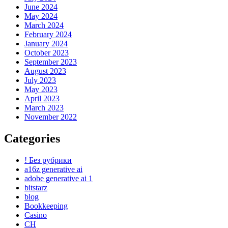
June 2024
May 2024
March 2024
February 2024
January 2024
October 2023
September 2023
August 2023
July 2023
May 2023
April 2023
March 2023
November 2022
Categories
! Без рубрики
a16z generative ai
adobe generative ai 1
bitstarz
blog
Bookkeeping
Casino
CH