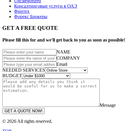
Uncategorized
Консалтинговые услуги в ОАЭ
Финтех
Форекс Брокеры
GET A FREE QUOTE
Please fill this for and we'll get back to you as soon as possible!
NAME
COMPANY
Email
NEEDED SERVICES
BUDGET
Message
GET A QUOTE NOW!
© 2026 All rights reserved.