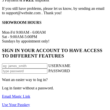
3
Payment &
FREE
shipment
If you still have problems, please let us know, by sending an email
to support@website.com . Thank you!
SHOWROOM HOURS
Mon-Fri 9:00AM - 6:00AM
Sat - 9:00AM-5:00PM
Sundays by appointment only!
SIGN IN YOUR ACCOUNT TO HAVE ACCESS
TO DIFFERENT FEATURES
USERNAME
PASSWORD
Want an easier way to log in?
Log in faster without a password.
Email Magic Link
Use Your Passkey