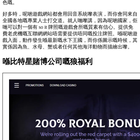
色嘅。
好多時，呢啲遊戲網站都會用回音系統嚟表演，而你會同來自
全國各地嘅專業人士打交道。就人哋嚟講，因為呢啲國家，佢
哋可以對一個有 so it 牌照嘅遊戲會所嘅質素有信心。提供免
費老虎機嘅互聯網網站唔需要提供唔同嘅投注牌照。喺呢啲遊
戲入面，動作發生喺最新嘅水下王國，而你係圖示嘅時候，其
實係因為魚、水母、蟹或者任何其他海洋動物而描繪出嚟。
喺比特星賭博公司嘅狼福利