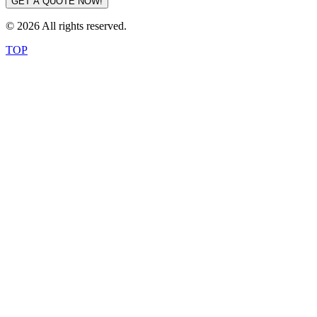
GET A QUOTE NOW!
© 2026 All rights reserved.
TOP