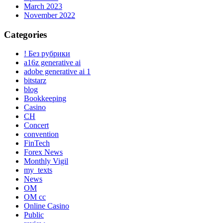
March 2023
November 2022
Categories
! Без рубрики
a16z generative ai
adobe generative ai 1
bitstarz
blog
Bookkeeping
Casino
CH
Concert
convention
FinTech
Forex News
Monthly Vigil
my_texts
News
OM
OM cc
Online Casino
Public