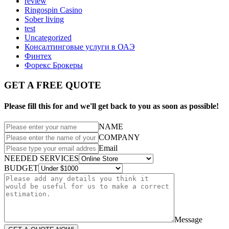
review
Ringospin Casino
Sober living
test
Uncategorized
Консалтинговые услуги в ОАЭ
Финтех
Форекс Брокеры
GET A FREE QUOTE
Please fill this for and we'll get back to you as soon as possible!
NAME
COMPANY
Email
NEEDED SERVICES
BUDGET
Message