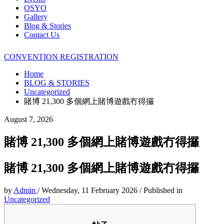
OSYO
Gallery
Blog & Stories
Contact Us
CONVENTION REGISTRATION
Home
BLOG & STORIES
Uncategorized
賭博 21,300 多個網上賭博遊戲冇得攞
August 7, 2026
賭博 21,300 多個網上賭博遊戲冇得攞
賭博 21,300 多個網上賭博遊戲冇得攞
by
Admin
/
Wednesday, 11 February 2026
/
Published in
Uncategorized