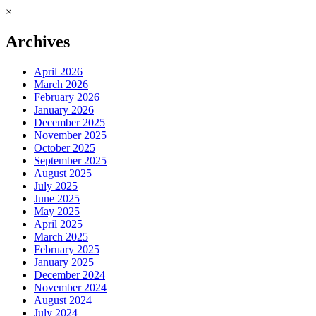
×
Archives
April 2026
March 2026
February 2026
January 2026
December 2025
November 2025
October 2025
September 2025
August 2025
July 2025
June 2025
May 2025
April 2025
March 2025
February 2025
January 2025
December 2024
November 2024
August 2024
July 2024