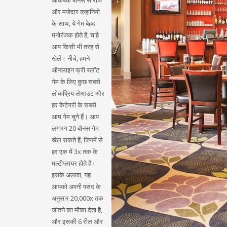
आकर्षक बोनस सीरीज
और मजेदार कहानियों
के साथ, ये गेम बेहद
मनोरंजक होते हैं, चाहे
आप किसी भी तरह से
खेलें। नीचे, हमने
ऑनलाइन फ्री स्लॉट
गेम के लिए कुछ सबसे
लोकप्रिय लेआउट और
हर कैटेगरी के सबसे
आम गेम चुने हैं। आप
लगभग 20 बोनस गेम
खेल सकते हैं, जिनमें से
हर एक में 3x तक के
मल्टीप्लायर होते हैं।
इसके अलावा, यह
आपको अपनी पसंद के
अनुसार 20,000x तक
जीतने का मौका देता है,
और इसकी 6 रील और