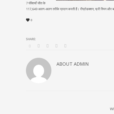
7 पंक्तियाँ जीत के
117,649 अलग-अलग तरीके प्रदान करती हैं। रीप्रोडक्शन, फ्री स्पिन और बहु
0
ABOUT
ADMIN
W