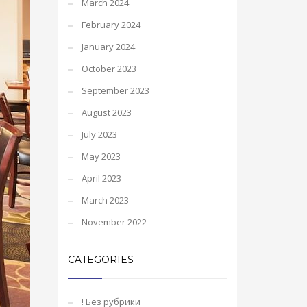
March 2024
February 2024
January 2024
October 2023
September 2023
August 2023
July 2023
May 2023
April 2023
March 2023
November 2022
CATEGORIES
! Без рубрики