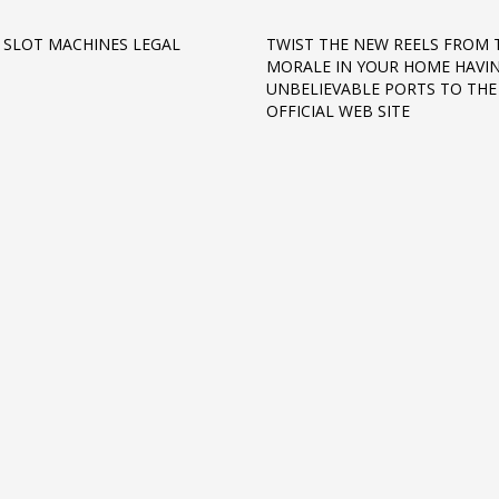
 SLOT MACHINES LEGAL
TWIST THE NEW REELS FROM 
MORALE IN YOUR HOME HAVI
UNBELIEVABLE PORTS TO THE
OFFICIAL WEB SITE